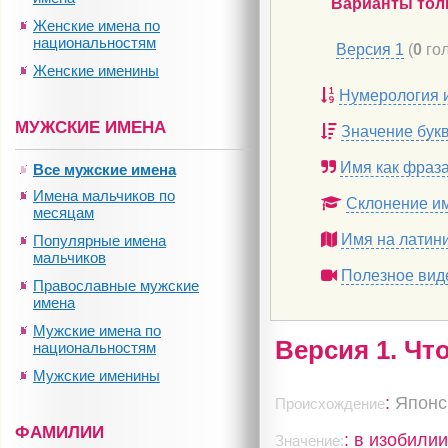
Варианты тол
Женские имена по
национальностям
Версия 1
(
0
гол
Женские именины
Нумерология 
МУЖСКИЕ ИМЕНА
Значение бук
Имя как фраз
Все мужские имена
Имена мальчиков по
Склонение и
месяцам
Имя на латин
Популярные имена
мальчиков
Полезное вид
Православные мужские
имена
Мужские имена по
Версия 1. Чт
национальностям
Мужские именины
:
Японс
Происхождение
ФАМИЛИИ
: в изобили
Значение: