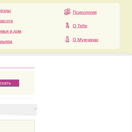
везды
Психология
расота
О Тебе
мья и дом
О Мужчинах
арьера