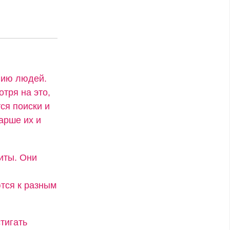
анию людей.
тря на это,
ся поиски и
арше их и
иты. Они
тся к разным
тигать