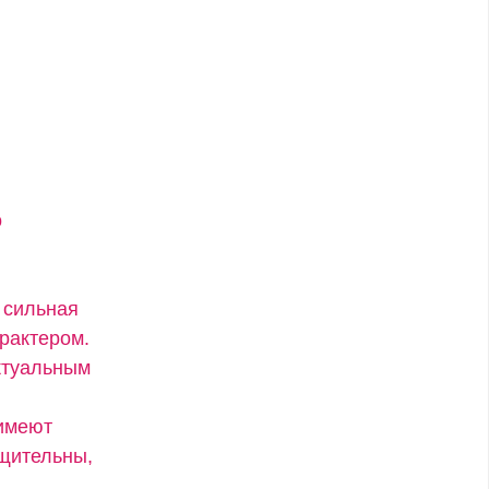
о
 сильная
рактером.
ктуальным
 имеют
бщительны,