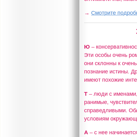
→
Смотрите подробн
Ю
– консервативнос
Эти особы очень ро
они склонны к очень
познание истины. Д
имеют похожие инте
Т
– люди с именами,
ранимые, чувствите
справедливыми. Об
условиям окружающ
А
– с нее начинаетс