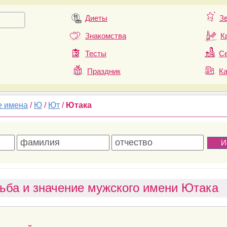
Диеты
З
Знакомства
К
Тесты
Се
Праздник
К
е имена
/
Ю
/
Ют
/
Ютака
ьба и значение мужского имени Ютака