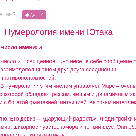
вание?
Да
0
Нумерология имени Ютака
Число имени: 3
Число 3 – священное. Оно несет в себе сообщение 
взаимодополняющем друг друга соединении
противоположностей.
В нумерологии этим числом управляет Марс – очень
е которой обладают резким, живым и динамичным ха
и с богатой фантазией, интуицией, высоким интелле
тно. Его девиз – «Дарующий радость». Люди-тройки
 мир, шикарное чувство юмора и тонкий вкус. Они о
ерадостны, харизматичны.