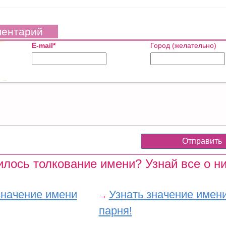
ментарий
E-mail*
Город (желательно)
лось толкование имени? Узнай все о ни
значение имени
Узнать значение имен
→
парня!