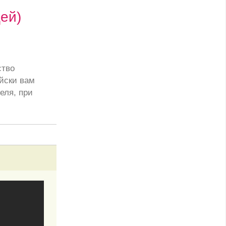
ей)
ство
йски вам
еля, при