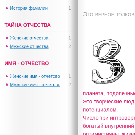
История фамилии
1
Это верное толко
ТАЙНА ОТЧЕСТВА
Женские отчества
1
Мужские отчества
2
ИМЯ - ОТЧЕСТВО
Женские имя - отчетсво
1
Мужские имя - отчетсво
2
планета, подопечны
Это творческие люд
потенциалом.
Число три интровер
богатый внутренний
оптимистичны, жизн