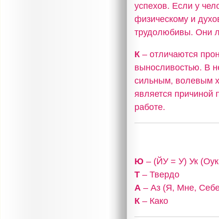
успехов. Если у чел
физическому и духо
трудолюбивы. Они л
К
– отличаются прон
выносливостью. В н
сильным, волевым х
является причиной 
работе.
Ю
– (ЙУ = У) Ук (Оу
Т
– Твердо
А
– Аз (Я, Мне, Себе
К
– Како