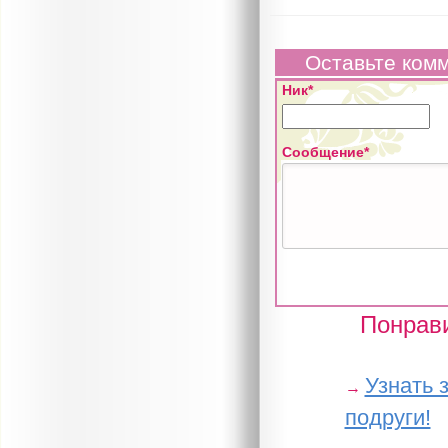
Оставьте ком
Ник*
Сообщение*
Понрави
Узнать 
→
подруги!