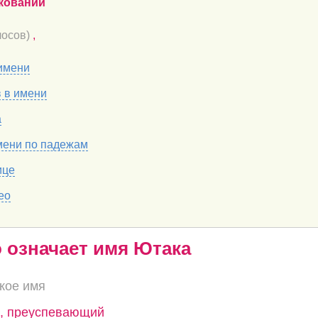
кований
осов)
,
имени
в в имени
а
мени по падежам
ице
ео
о означает имя Ютака
кое имя
и, преуспевающий