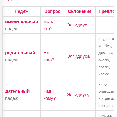
Падеж
Вопрос
Склонение
Предлог
именительный
Есть
Элпидиус
падеж
кто?
с, у, от, до
из, без,
родительный
Нет
для, вокру
Элпидиуса
падеж
кого?
около,
возле,
кроме
к, по,
дательный
Рад
благодаря
Элпидиусу
падеж
кому?
вопреки,
согласно
под, за,