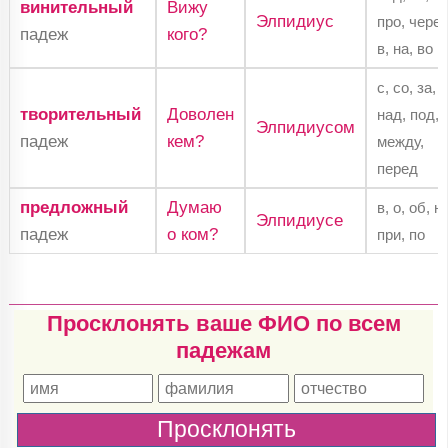
винительный
Вижу
Элпидиус
про, через
падеж
кого?
в, на, во
с, со, за,
творительный
Доволен
над, под,
Элпидиусом
падеж
кем?
между,
перед
предложный
Думаю
в, о, об, н
Элпидиусе
падеж
о ком?
при, по
Просклонять ваше ФИО по всем
падежам