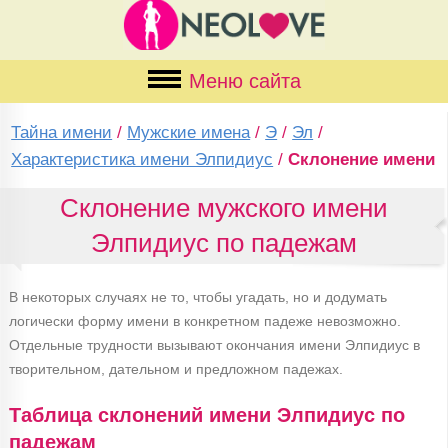
Меню сайта
Тайна имени
/
Мужские имена
/
Э
/
Эл
/
Характеристика имени Элпидиус
/
Склонение имени
Склонение мужского имени
Элпидиус по падежам
В некоторых случаях не то, чтобы угадать, но и додумать
логически форму имени в конкретном падеже невозможно.
Отдельные трудности вызывают окончания имени Элпидиус в
творительном, дательном и предложном падежах.
Таблица склонений имени Элпидиус по
падежам