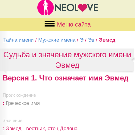
Меню сайта
Тайна имени
/
Мужские имена
/
Э
/
Эв
/
Эвмед
Судьба и значение мужского имени
Эвмед
Версия 1. Что означает имя Эвмед
Происхождение
:
Греческое имя
Значение:
: Эвмед - вестник, отец Долона