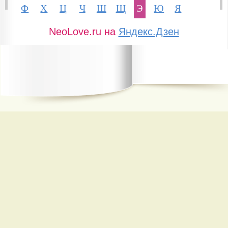
Ф
Х
Ц
Ч
Ш
Щ
Э
Ю
Я
NeoLove.ru на
Яндекс.Дзен