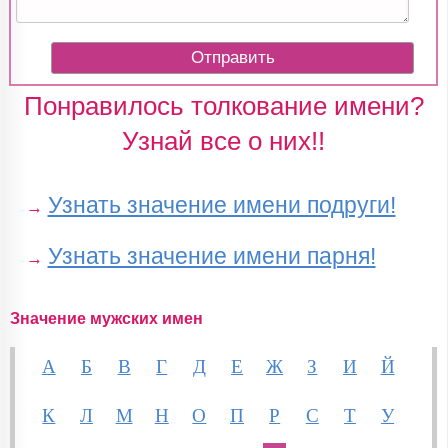
Понравилось толкование имени?
Узнай все о них!!
Узнать значение имени подруги!
→
Узнать значение имени парня!
→
Значение мужских имен
А
Б
В
Г
Д
Е
Ж
З
И
Й
К
Л
М
Н
О
П
Р
С
Т
У