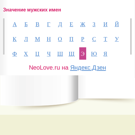
Значение мужских имен
А
Б
В
Г
Д
Е
Ж
З
И
Й
К
Л
М
Н
О
П
Р
С
Т
У
Ф
Х
Ц
Ч
Ш
Щ
Э
Ю
Я
NeoLove.ru на
Яндекс.Дзен