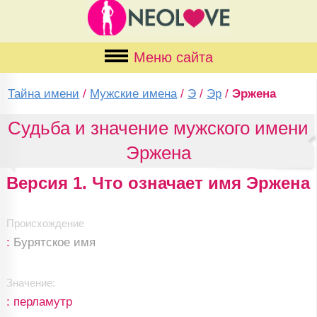
Меню сайта
Тайна имени
/
Мужские имена
/
Э
/
Эр
/
Эржена
Судьба и значение мужского имени
Эржена
Версия 1. Что означает имя Эржена
Происхождение
:
Бурятское имя
Значение:
: перламутр