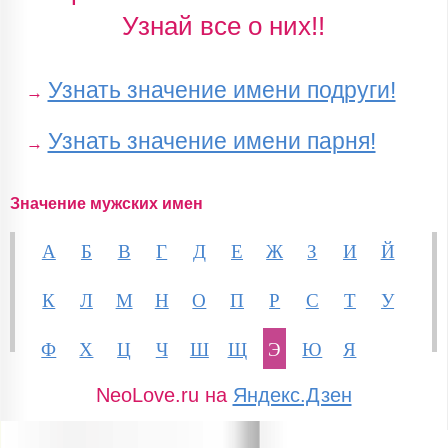
Узнай все о них!!
Узнать значение имени подруги!
→
Узнать значение имени парня!
→
Значение мужских имен
А
Б
В
Г
Д
Е
Ж
З
И
Й
К
Л
М
Н
О
П
Р
С
Т
У
Ф
Х
Ц
Ч
Ш
Щ
Э
Ю
Я
NeoLove.ru на
Яндекс.Дзен