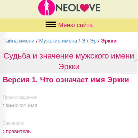
Меню сайта
Тайна имени
/
Мужские имена
/
Э
/
Эр
/
Эркки
Судьба и значение мужского имени
Эркки
Версия 1. Что означает имя Эркки
Происхождение
:
Финское имя
Значение:
: правитель