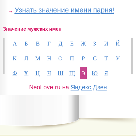
Узнать значение имени парня!
→
Значение мужских имен
А
Б
В
Г
Д
Е
Ж
З
И
Й
К
Л
М
Н
О
П
Р
С
Т
У
Ф
Х
Ц
Ч
Ш
Щ
Э
Ю
Я
NeoLove.ru на
Яндекс.Дзен