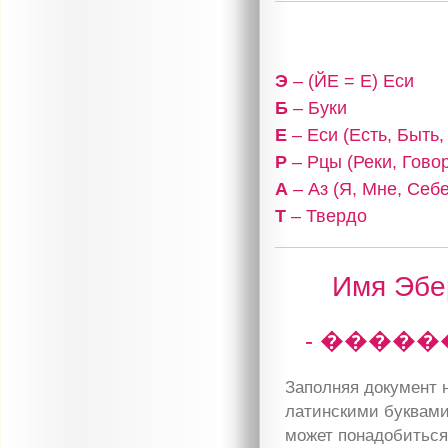
Э
– (ЙЕ = Е) Еси
Б
– Буки
Е
– Еси (Есть, Быть
Р
– Рцы (Реки, Гово
А
– Аз (Я, Мне, Себе
Т
– Твердо
Имя Эбер
- �����
Заполняя документ н
латинскими буквами
может понадобиться 