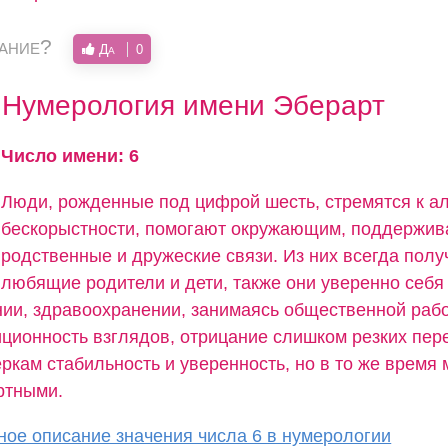
вание?
Да
0
Нумерология имени Эберарт
Число имени: 6
Люди, рожденные под цифрой шесть, стремятся к ал
бескорыстности, помогают окружающим, поддержи
родственные и дружеские связи. Из них всегда пол
любящие родители и дети, также они уверенно себя 
нии, здравоохранении, занимаясь общественной рабо
иционность взглядов, отрицание слишком резких пер
кам стабильность и уверенность, но в то же время 
ртными.
ое описание значения числа 6 в нумерологии