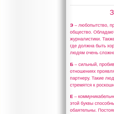
З
Э
– любопытство, п
общество. Обладают
журналистики. Также
где должна быть хор
людям очень сложно
Б
– сильный, пробив
отношениях проявля
партнеру. Такие лю
стремятся к роскошн
Е
– коммуникабельно
этой буквы способн
обаятельны. Постоя