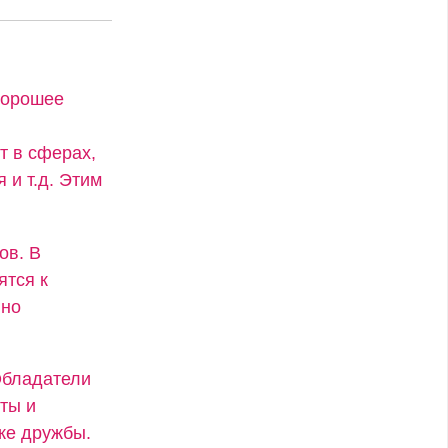
хорошее
т в сферах,
 и т.д. Этим
ов. В
ятся к
нно
Обладатели
ты и
же дружбы.