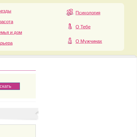
везды
Психология
расота
О Тебе
мья и дом
О Мужчинах
арьера