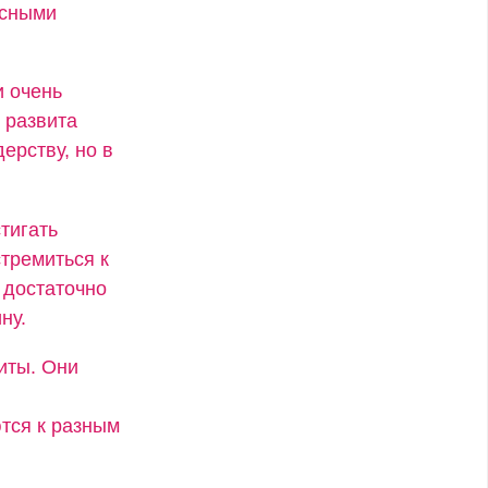
есными
и очень
 развита
ерству, но в
тигать
стремиться к
 достаточно
ну.
иты. Они
тся к разным