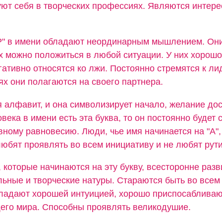
ют себя в творческих профессиях. Являются интер
"Р" в имени обладают неординарным мышлением. Он
их можно положиться в любой ситуации. У них хорошо
гативно относятся ко лжи. Постоянно стремятся к лид
х они полагаются на своего партнера.
я алфавит, и она символизирует начало, желание дос
овека в имени есть эта буква, то он постоянно будет 
вному равновесию. Люди, чье имя начинается на "А",
юбят проявлять во всем инициативу и не любят рути
 которые начинаются на эту букву, всесторонне разв
льные и творческие натуры. Стараются быть во всем
ладают хорошей интуицией, хорошо приспосабливаю
его мира. Способны проявлять великодушие.