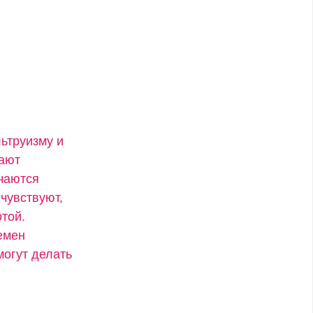
ьтруизму и
вают
учаются
чувствуют,
той.
емен
могут делать