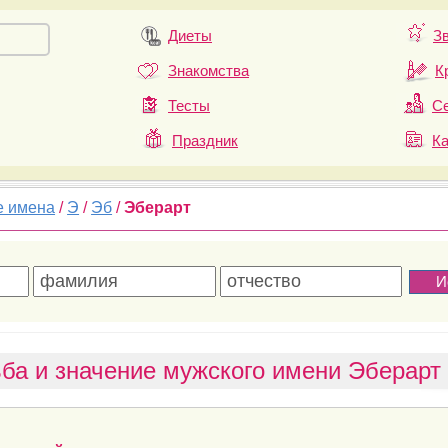
Диеты
З
Знакомства
К
Тесты
Се
Праздник
К
е имена
/
Э
/
Эб
/
Эберарт
ба и значение мужского имени Эберарт