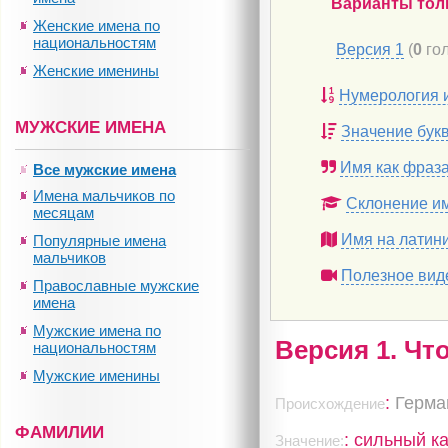
Варианты тол
Женские имена по
национальностям
Версия 1
(
0
гол
Женские именины
Нумерология 
МУЖСКИЕ ИМЕНА
Значение бук
Имя как фраз
Все мужские имена
Имена мальчиков по
Склонение и
месяцам
Имя на латин
Популярные имена
мальчиков
Полезное вид
Православные мужские
имена
Мужские имена по
Версия 1. Чт
национальностям
Мужские именины
:
Герма
Происхождение
ФАМИЛИИ
: сильный к
Значение: