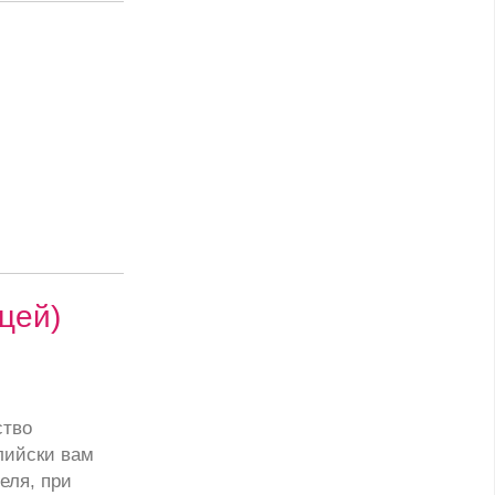
цей)
ство
лийски вам
еля, при