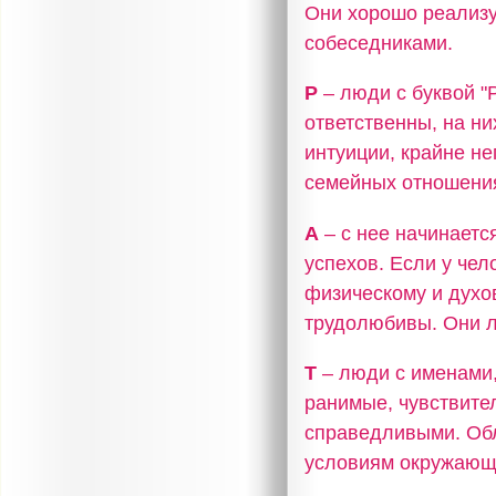
Они хорошо реализу
собеседниками.
Р
– люди с буквой 
ответственны, на н
интуиции, крайне не
семейных отношения
А
– с нее начинаетс
успехов. Если у чел
физическому и духо
трудолюбивы. Они л
Т
– люди с именами,
ранимые, чувствите
справедливыми. Об
условиям окружающ