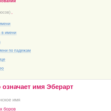
кований
осов)
,
имени
в в имени
а
мени по падежам
ице
ео
о означает имя Эберарт
нское имя
ак боров