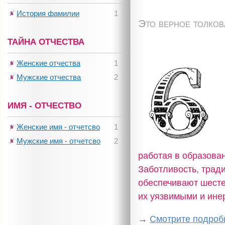
История фамилии
1
Это верное толко
ТАЙНА ОТЧЕСТВА
Женские отчества
1
Мужские отчества
2
ИМЯ - ОТЧЕСТВО
Женские имя - отчетсво
1
Мужские имя - отчетсво
2
работая в образова
Заботливость, трад
обеспечивают шестер
их уязвимыми и ине
→
Смотрите подробн