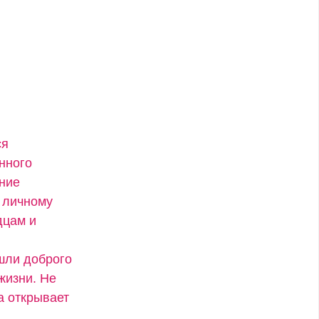
ся
нного
ение
 личному
дцам и
ашли доброго
жизни. Не
а открывает