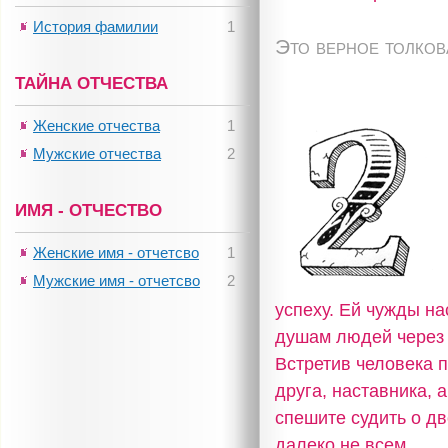
История фамилии
1
Это верное толко
ТАЙНА ОТЧЕСТВА
Женские отчества
1
Мужские отчества
2
ИМЯ - ОТЧЕСТВО
Женские имя - отчетсво
1
Мужские имя - отчетсво
2
успеху. Ей чужды на
душам людей через 
Встретив человека п
друга, наставника, 
спешите судить о дв
далеко не всем.