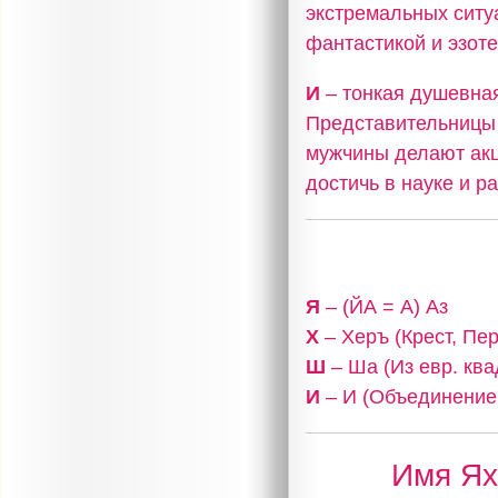
экстремальных ситу
фантастикой и эзоте
И
– тонкая душевная
Представительницы 
мужчины делают акц
достичь в науке и р
Я
– (ЙА = А) Аз
Х
– Херъ (Крест, Пе
Ш
– Ша (Из евр. ква
И
– И (Объединение,
Имя Ях