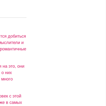
ятся добиться
мыслители и
и романтичные
 на это, они
 о них
 много
век с этой
аже в самых