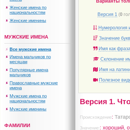
Варианты тол
Женские имена по
национальностям
Версия 1
(
0
гол
Женские именины
Нумерология 
МУЖСКИЕ ИМЕНА
Значение бук
Имя как фраз
Все мужские имена
Имена мальчиков по
Склонение и
месяцам
Имя на латин
Популярные имена
мальчиков
Полезное вид
Православные мужские
имена
Мужские имена по
Версия 1. Чт
национальностям
Мужские именины
:
Татар
Происхождение
ФАМИЛИИ
: хороший, 
Значение: