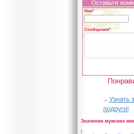
Оставьте ком
Ник*
Сообщение*
Понрави
Узнать 
→
подруги!
Значение мужских им