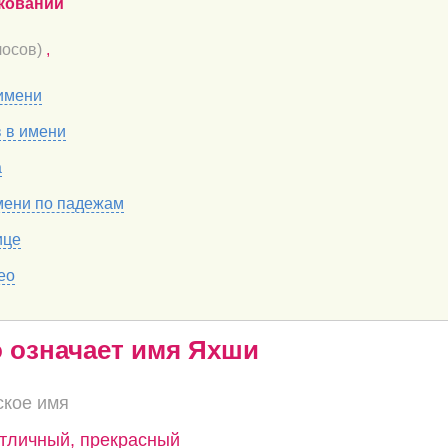
кований
осов)
,
имени
в в имени
а
мени по падежам
ице
ео
о означает имя Яхши
ское имя
отличный, прекрасный