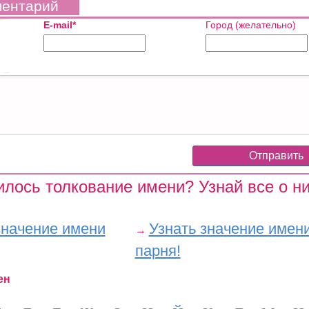
ментарий
E-mail*
Город (желательно)
лось толкование имени? Узнай все о ни
значение имени
Узнать значение имен
→
парня!
ен