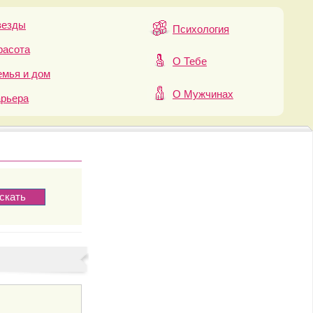
везды
Психология
расота
О Тебе
мья и дом
О Мужчинах
арьера