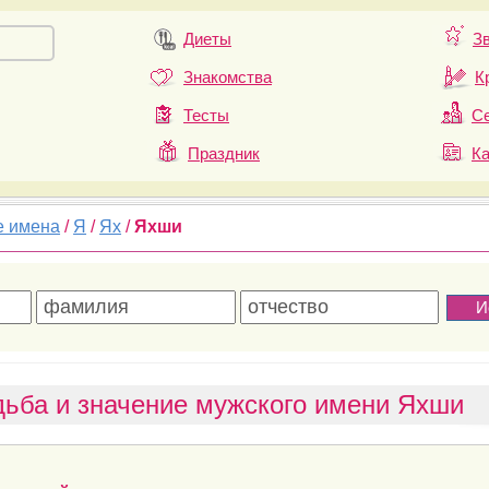
Диеты
З
Знакомства
К
Тесты
Се
Праздник
К
е имена
/
Я
/
Ях
/
Яхши
ьба и значение мужского имени Яхши