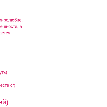
я
 миролюбие.
ешности, а
ается
уть)
сте с")
ей)