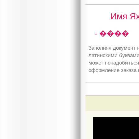
Имя Ях
- ����
Заполняя документ н
латинскими буквами
может понадобиться 
оформление заказа 