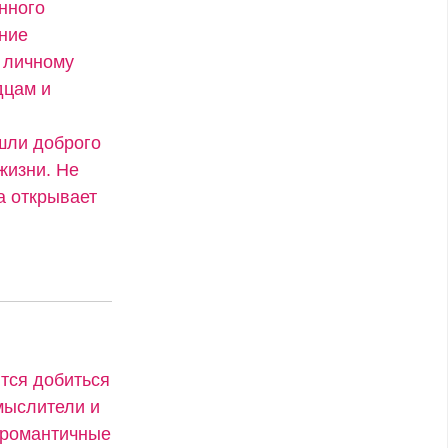
нного
ение
 личному
дцам и
ашли доброго
жизни. Не
а открывает
ятся добиться
мыслители и
и романтичные