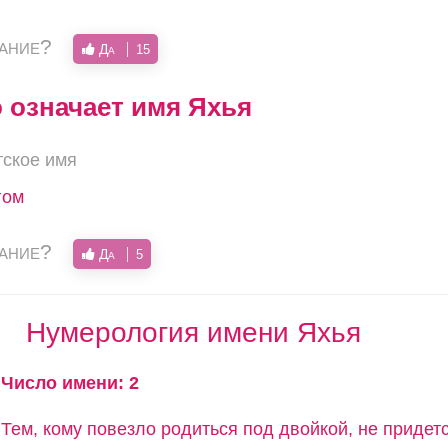
вание?
Да
15
о означает имя Яхья
тское имя
гом
вание?
Да
5
Нумерология имени Яхья
Число имени: 2
Тем, кому повезло родиться под двойкой, не придет