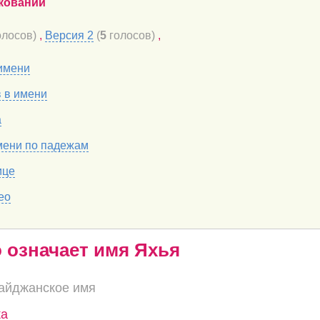
кований
лосов)
,
Версия 2
(
5
голосов)
,
имени
в в имени
а
мени по падежам
ице
ео
о означает имя Яхья
айджанское имя
ка