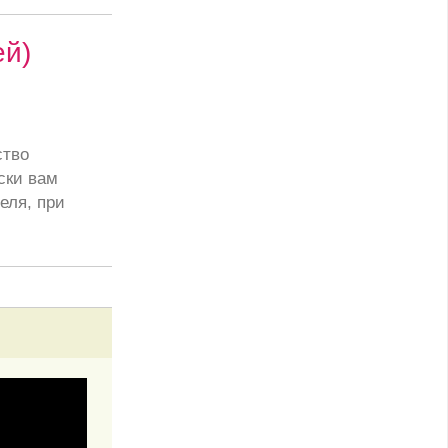
ей)
ство
ски вам
еля, при