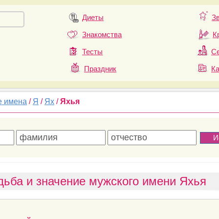
Диеты
З
Знакомства
К
Тесты
Се
Праздник
К
е имена
/
Я
/
Ях
/
Яхья
дьба и значение мужского имени Яхья