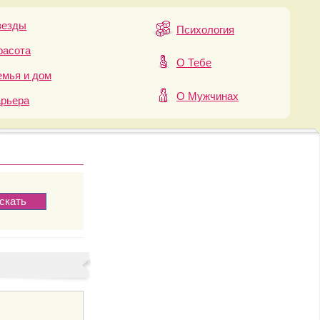
везды
Психология
расота
О Тебе
мья и дом
О Мужчинах
арьера