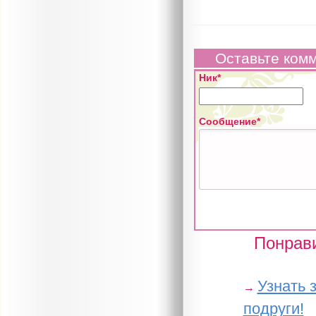
Оставьте ком
Ник*
Сообщение*
Понрави
Узнать 
→
подруги!