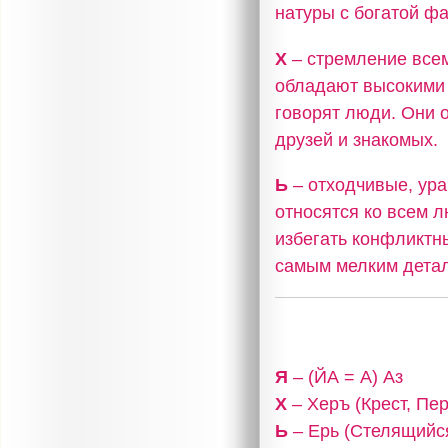
натуры с богатой фа
Х
– стремление всем
обладают высокими 
говорят люди. Они 
друзей и знакомых.
Ь
– отходчивые, ур
относятся ко всем 
избегать конфликтн
самым мелким дета
Я
– (ЙА = А) Аз
Х
– Херъ (Крест, Пе
Ь
– Ерь (Стелящийся