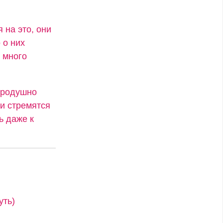
 на это, они
 о них
 много
бродушно
и стремятся
ь даже к
уть)