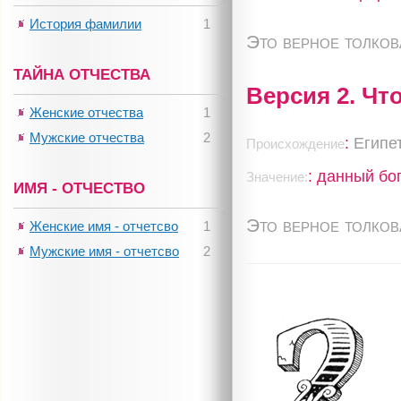
История фамилии
1
Это верное толко
ТАЙНА ОТЧЕСТВА
Версия 2. Чт
Женские отчества
1
Мужские отчества
2
:
Египе
Происхождение
: данный бо
Значение:
ИМЯ - ОТЧЕСТВО
Это верное толко
Женские имя - отчетсво
1
Мужские имя - отчетсво
2