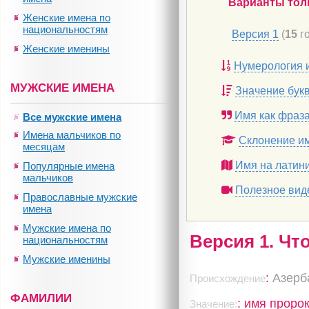
Варианты тол
Женские имена по
национальностям
Версия 1
(
15
го
Женские именины
Нумерология 
МУЖСКИЕ ИМЕНА
Значение бук
Имя как фраз
Все мужские имена
Имена мальчиков по
Склонение и
месяцам
Имя на латин
Популярные имена
мальчиков
Полезное вид
Православные мужские
имена
Мужские имена по
Версия 1. Чт
национальностям
Мужские именины
:
Азерб
Происхождение
ФАМИЛИИ
: имя проро
Значение: