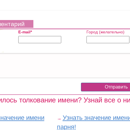
ментарий
E-mail*
Город (желательно)
лось толкование имени? Узнай все о ни
значение имени
Узнать значение имен
→
парня!