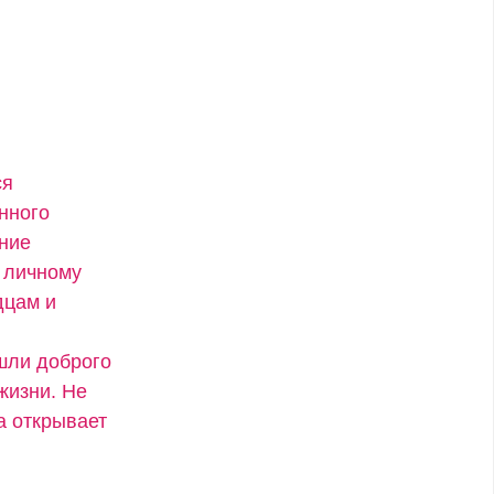
ся
нного
ение
 личному
дцам и
ашли доброго
жизни. Не
а открывает