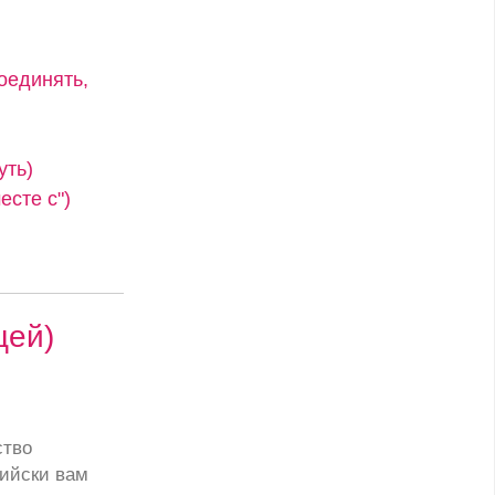
оединять,
уть)
сте с")
цей)
ство
ийски вам