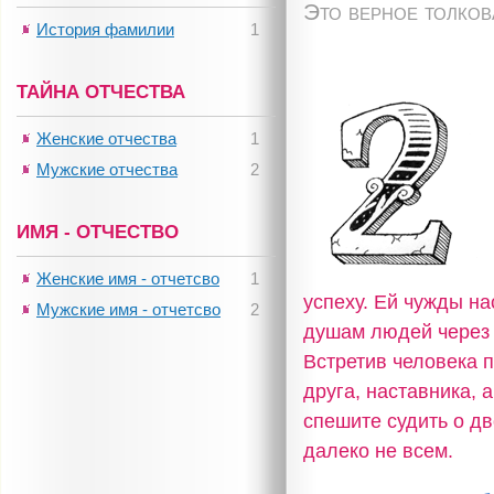
Это верное толко
История фамилии
1
ТАЙНА ОТЧЕСТВА
Женские отчества
1
Мужские отчества
2
ИМЯ - ОТЧЕСТВО
Женские имя - отчетсво
1
успеху. Ей чужды на
Мужские имя - отчетсво
2
душам людей через 
Встретив человека п
друга, наставника, 
спешите судить о дв
далеко не всем.