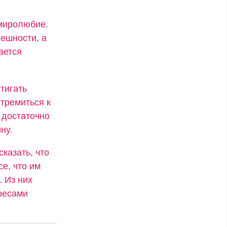
 миролюбие.
ешности, а
ается
тигать
стремиться к
 достаточно
ну.
сказать, что
се, что им
. Из них
ресами