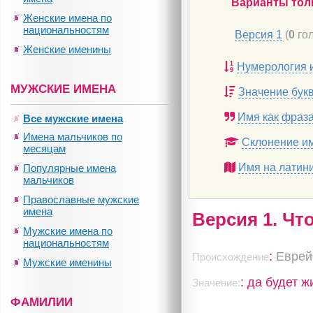
Варианты тол
Женские имена по
национальностям
Версия 1
(
0
гол
Женские именины
Нумерология 
МУЖСКИЕ ИМЕНА
Значение бук
Имя как фраз
Все мужские имена
Имена мальчиков по
Склонение и
месяцам
Имя на латин
Популярные имена
мальчиков
Православные мужские
имена
Версия 1. Чт
Мужские имена по
национальностям
:
Еврей
Происхождение
Мужские именины
: да будет 
Значение:
ФАМИЛИИ