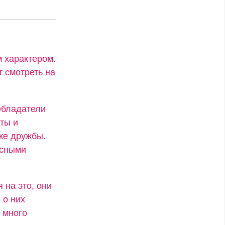
 характером.
т смотреть на
Обладатели
ты и
же дружбы.
есными
 на это, они
 о них
 много