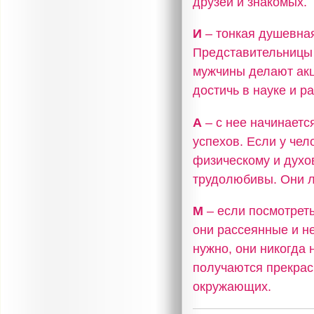
друзей и знакомых.
И
– тонкая душевная
Представительницы 
мужчины делают акц
достичь в науке и р
А
– с нее начинаетс
успехов. Если у чел
физическому и духо
трудолюбивы. Они л
М
– если посмотреть
они рассеянные и не
нужно, они никогда 
получаются прекрас
окружающих.