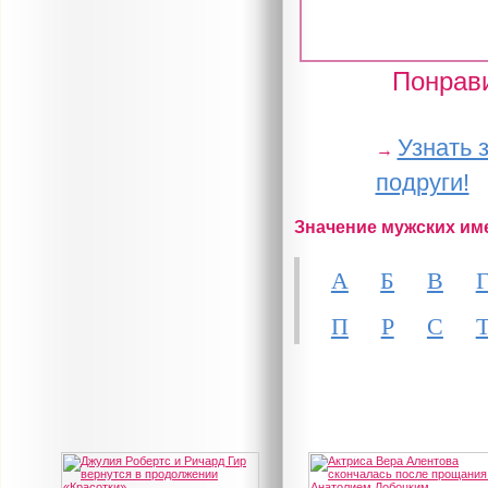
Понрави
Узнать 
→
подруги!
Значение мужских им
А
Б
В
П
Р
С