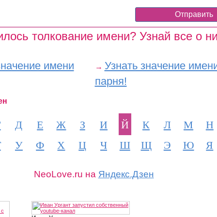
лось толкование имени? Узнай все о ни
значение имени
Узнать значение имен
→
парня!
ен
Г
Д
Е
Ж
З
И
Й
К
Л
М
Н
Т
У
Ф
Х
Ц
Ч
Ш
Щ
Э
Ю
Я
NeoLove.ru на
Яндекс.Дзен