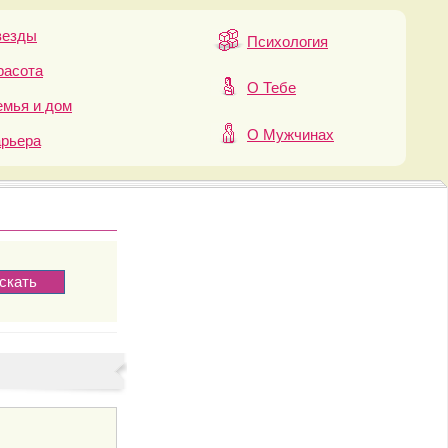
везды
Психология
расота
О Тебе
мья и дом
О Мужчинах
арьера