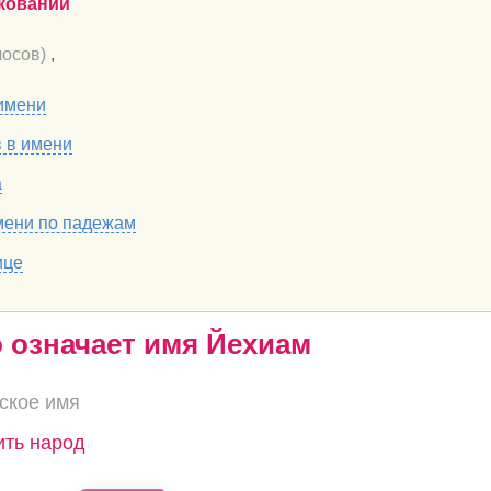
кований
осов)
,
имени
в в имени
а
мени по падежам
ице
о означает имя Йехиам
ское имя
жить народ