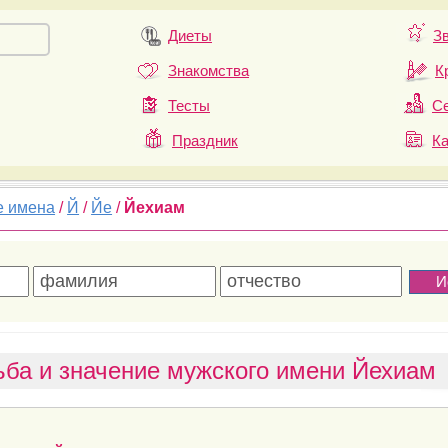
Диеты
З
Знакомства
К
Тесты
Се
Праздник
К
е имена
/
Й
/
Йе
/
Йехиам
ьба и значение мужского имени Йехиам