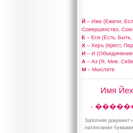
Й
– Иже (Ежели, Есл
Совершенство, Сою
Е
– Еси (Есть, Быть
Х
– Херъ (Крест, Пе
И
– И (Объединение,
А
– Аз (Я, Мне, Себе
М
– Мыслите
Имя Йех
- �����
Заполняя документ н
латинскими буквами