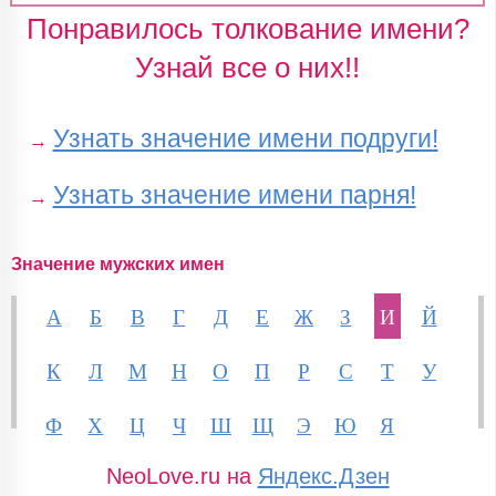
Понравилось толкование имени?
Узнай все о них!!
Узнать значение имени подруги!
→
Узнать значение имени парня!
→
Значение мужских имен
А
Б
В
Г
Д
Е
Ж
З
И
Й
К
Л
М
Н
О
П
Р
С
Т
У
Ф
Х
Ц
Ч
Ш
Щ
Э
Ю
Я
NeoLove.ru на
Яндекс.Дзен