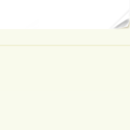
ал...