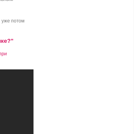
и уже потом
ыке?"
при