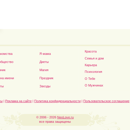
Владимир Путин сдел
Футболист Игорь Акинфеев...
а...
Красота
акомства
Я мама
Семья и дом
общество
Диеты
Карьера
нник
Магия
Психология
на имени
Праздник
О Тебе
Дэниел Рэдклифф...
О Мужчинах
сты
Звезды
ты
|
Реклама на сайте
|
Политика конфиденциальности
|
Пользовательское соглашение
© 2006 - 2026
NeoLove.ru
все права защищены