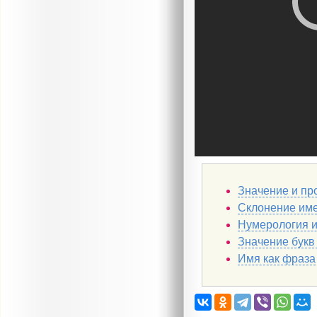
Значение и пр
Склонение им
Нумерология 
Значение букв
Имя как фраза