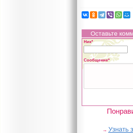
Оставьте ком
Ник*
Сообщение*
Понрави
Узнать 
→