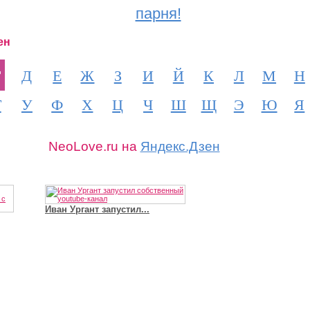
парня!
ен
Г
Д
Е
Ж
З
И
Й
К
Л
М
Н
Т
У
Ф
Х
Ц
Ч
Ш
Щ
Э
Ю
Я
NeoLove.ru на
Яндекс.Дзен
Иван Ургант запустил...