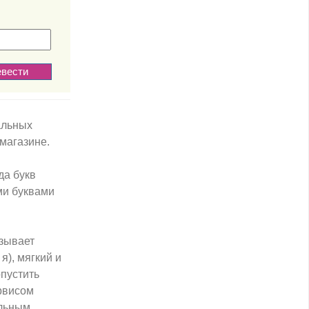
альных
магазине.
да букв
ми буквами
ызывает
я), мягкий и
опустить
ервисом
альным