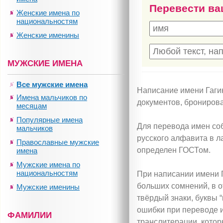
Перевести ва
Женские имена по
национальностям
Женские именины
МУЖСКИЕ ИМЕНА
Все мужские имена
Написание имени Гаги
Имена мальчиков по
документов, бронирова
месяцам
Популярные имена
Для перевода имен соб
мальчиков
русского алфавита в л
Православные мужские
определен ГОСТом.
имена
Мужские имена по
национальностям
При написании имени 
больших сомнений, в от
Мужские именины
твёрдый знаки, буквы “
ошибки при переводе и
ФАМИЛИИ
транслитерации, котор