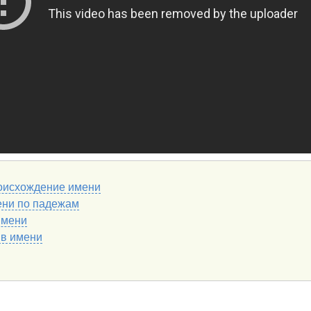
оисхождение имени
ени по падежам
имени
 в имени