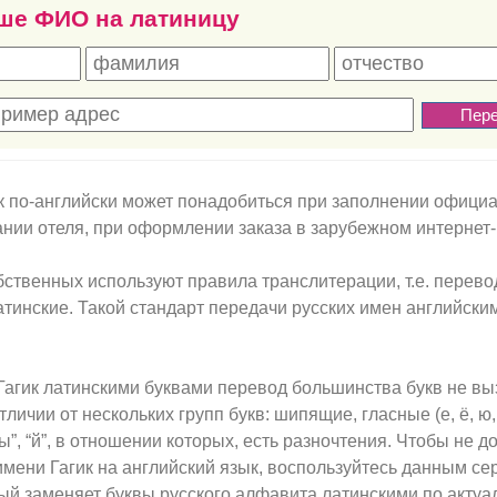
ше ФИО на латиницу
к по-английски может понадобиться при заполнении офици
нии отеля, при оформлении заказа в зарубежном интернет-
ственных используют правила транслитерации, т.е. перево
атинские. Такой стандарт передачи русских имен английски
Гагик латинскими буквами перевод большинства букв не в
личии от нескольких групп букв: шипящие, гласные (е, ё, ю, 
ы”, “й”, в отношении которых, есть разночтения. Чтобы не д
мени Гагик на английский язык, воспользуйтесь данным с
ый заменяет буквы русского алфавита латинскими по акту