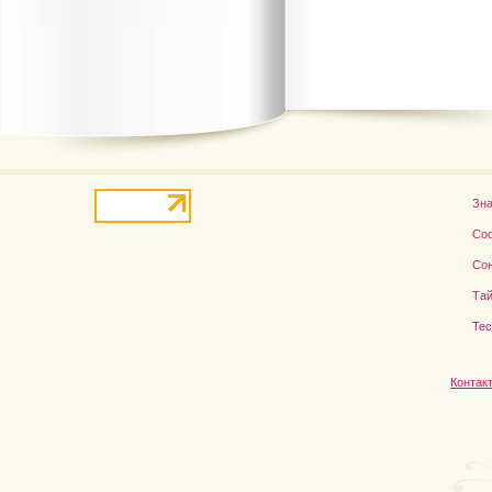
В деле о гибели Роба...
Рэдклифф и Фелтон снов
Зн
Со
Со
Тай
Те
Контак