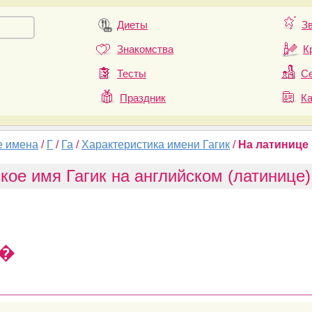
Диеты
З
Знакомства
К
Тесты
Се
Праздник
К
е имена
/
Г
/
Га
/
Характеристика имени Гагик
/
На латинице
кое имя Гагик на английском (латинице)
�