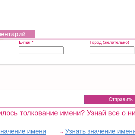
ментарий
E-mail*
Город (желательно)
лось толкование имени? Узнай все о ни
значение имени
Узнать значение имен
→