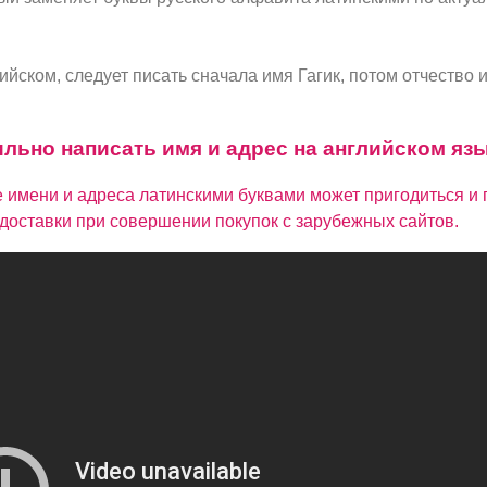
йском, следует писать сначала имя Гагик, потом отчество 
ильно написать имя и адрес на английском яз
 имени и адреса латинскими буквами может пригодиться и 
доставки при совершении покупок с зарубежных сайтов.