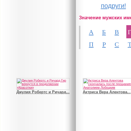
подруги!
Значение мужских им
А
Б
В
П
Р
С
Джулия Робертс и Ричард...
Актриса Вера Алентова...