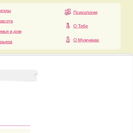
везды
Психология
расота
О Тебе
мья и дом
О Мужчинах
арьера