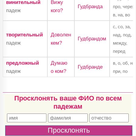
винительный
Вижу
Гудбранда
про, через,
падеж
кого?
в, на, во
с, со, за,
творительный
Доволен
над, под,
Гудбрандом
падеж
кем?
между,
перед
предложный
Думаю
в, о, об, на
Гудбранде
падеж
о ком?
при, по
Просклонять ваше ФИО по всем
падежам