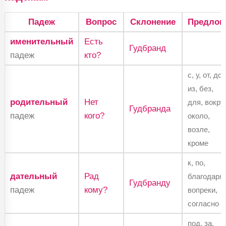
Падеж
Вопрос
Склонение
Предлог
именительный
Есть
Гудбранд
падеж
кто?
с, у, от, до,
из, без,
родительный
Нет
для, вокруг
Гудбранда
падеж
кого?
около,
возле,
кроме
к, по,
дательный
Рад
благодаря,
Гудбранду
падеж
кому?
вопреки,
согласно
под, за,