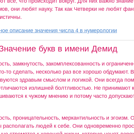
т все, что происходит вокруг. Для них важно знание
ов, они любят науку. Так как Четверки не любят фан
листичны.
ое описание значения числа 4 в нумерологии
Значение букв в имени Демид
ость, замкнутость, закомплексованность и ограниченн
о-то сделать, несколько раз все хорошо обдумают. В
твуются здравым смыслом и логикой. Они всегда пом
Отличаются излишней болтливостью. Не принимают к
шиваются к чужому мнению и потому часто допускаю
сть, проницательность, меркантильность и эгоизм. 
ы располагать людей к себе. Они одновременно прос
нно стремятся к хорошей жизни, которую ценят доро