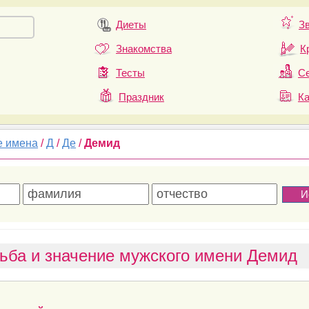
Диеты
З
Знакомства
К
Тесты
Се
Праздник
К
е имена
/
Д
/
Де
/
Демид
ьба и значение мужского имени Демид