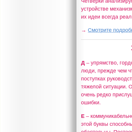
Четверки анализирую
устройстве механизм
их идеи всегда реа
→
Смотрите подробн
Д
– упрямство, горд
люди, прежде чем чт
поступках руководс
тяжелой ситуации. 
очень редко прислу
ошибки.
Е
– коммуникабельно
этой буквы способн
обаятельны. Постоя