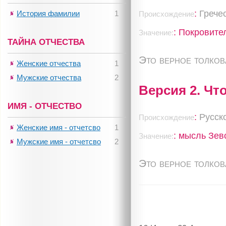
:
Грече
История фамилии
1
Происхождение
: Покровите
Значение:
ТАЙНА ОТЧЕСТВА
Это верное толко
Женские отчества
1
Мужские отчества
2
Версия 2. Чт
ИМЯ - ОТЧЕСТВО
:
Русск
Происхождение
Женские имя - отчетсво
1
: мысль Зев
Значение:
Мужские имя - отчетсво
2
Это верное толко