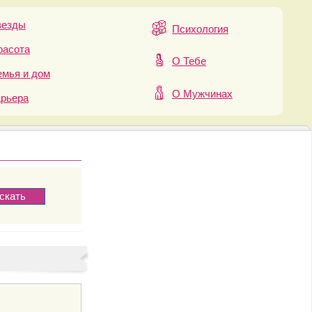
везды
Психология
расота
О Тебе
мья и дом
О Мужчинах
арьера