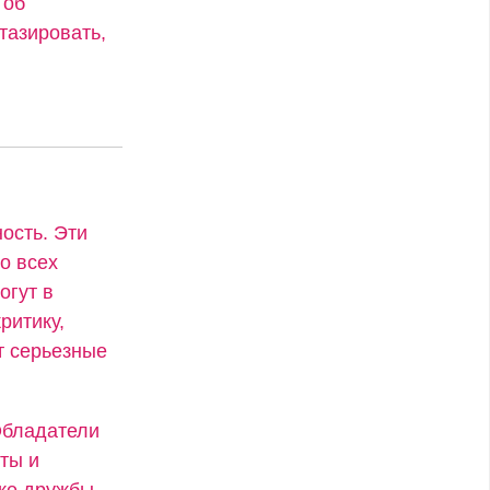
 об
тазировать,
ость. Эти
о всех
огут в
ритику,
т серьезные
Обладатели
ты и
же дружбы.