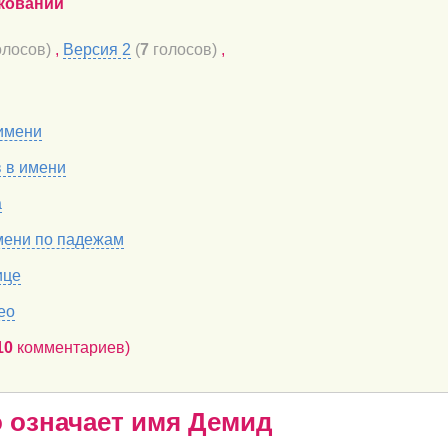
кований
лосов)
,
Версия 2
(
7
голосов)
,
имени
в в имени
а
мени по падежам
ице
ео
10
комментариев)
о означает имя Демид