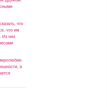
есными
сказать, что
се, что им
. Из них
ресами
 миролюбие.
ешности, а
ается