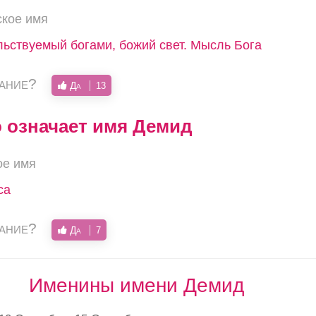
ское имя
льствуемый богами, божий свет. Мысль Бога
вание?
Да
13
о означает имя Демид
ое имя
са
вание?
Да
7
Именины имени Демид