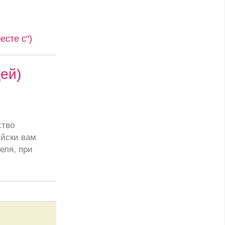
сте с")
ей)
ство
ийски вам
еля, при