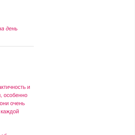
на день
актичность и
, особенно
 они очень
 каждой