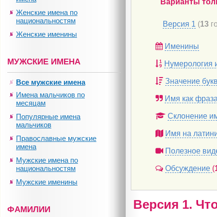
Варианты тол
Женские имена по
национальностям
Версия 1
(
13
го
Женские именины
Именины
МУЖСКИЕ ИМЕНА
Нумерология 
Значение бук
Все мужские имена
Имена мальчиков по
Имя как фраз
месяцам
Склонение и
Популярные имена
мальчиков
Имя на латин
Православные мужские
имена
Полезное вид
Мужские имена по
национальностям
Обсуждение
(
Мужские именины
Версия 1. Чт
ФАМИЛИИ