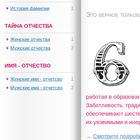
История фамилии
1
Это верное толко
ТАЙНА ОТЧЕСТВА
Женские отчества
1
Мужские отчества
2
ИМЯ - ОТЧЕСТВО
Женские имя - отчетсво
1
Мужские имя - отчетсво
2
работая в образова
Заботливость, трад
обеспечивают шестер
их уязвимыми и ине
→
Смотрите подробн