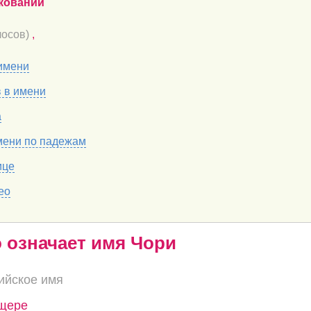
кований
осов)
,
имени
в в имени
а
мени по падежам
ице
ео
о означает имя Чори
ийское имя
ещере