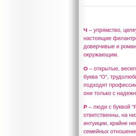
Ч
– упрямство, целе
настоящие филантро
доверчивые и роман
окружающим.
О
– открытые, весел
буква "О", трудолю
подходят профессии
они только с надеж
Р
– люди с буквой 
ответственны, на н
интуиции, крайне не
семейных отношения