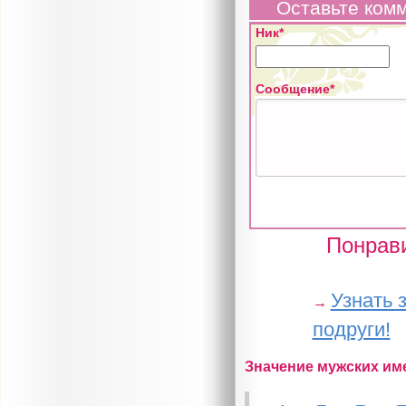
Оставьте ком
Ник*
Сообщение*
Понрави
Узнать 
→
подруги!
Значение мужских им