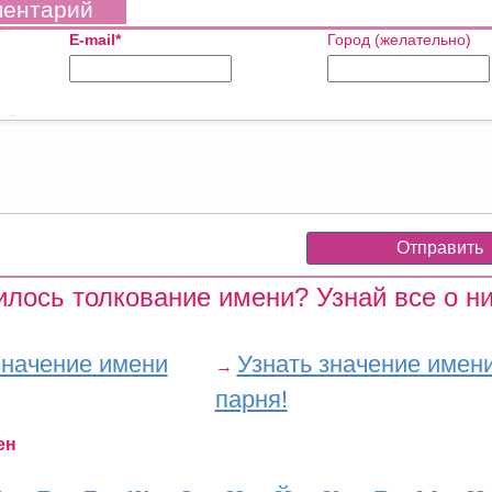
ментарий
E-mail*
Город (желательно)
лось толкование имени? Узнай все о ни
значение имени
Узнать значение имен
→
парня!
ен