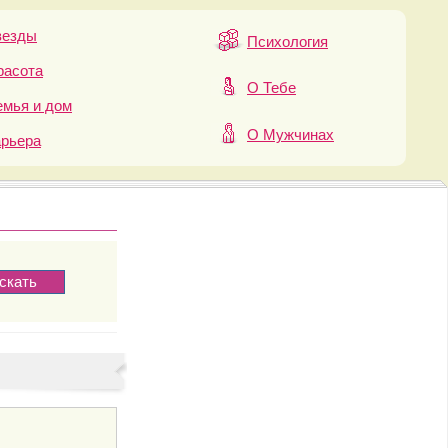
везды
Психология
расота
О Тебе
мья и дом
О Мужчинах
арьера