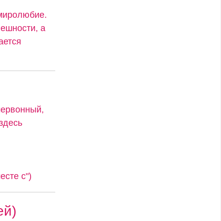
 миролюбие.
ешности, а
ается
червонный,
 здесь
сте с")
ей)