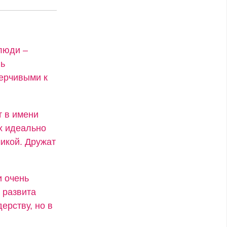
люди –
нь
ерчивыми к
т в имени
х идеально
икой. Дружат
и очень
 развита
ерству, но в