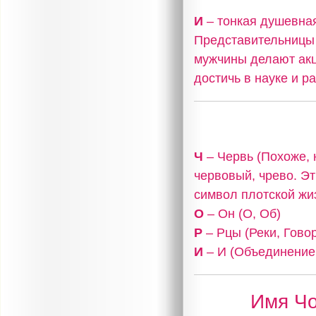
И
– тонкая душевная
Представительницы 
мужчины делают акц
достичь в науке и р
Ч
– Червь (Похоже, 
червовый, чрево. Эт
символ плотской жиз
О
– Он (О, Об)
Р
– Рцы (Реки, Гово
И
– И (Объединение,
Имя Чо