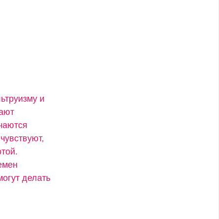
ьтруизму и
вают
учаются
чувствуют,
той.
емен
могут делать