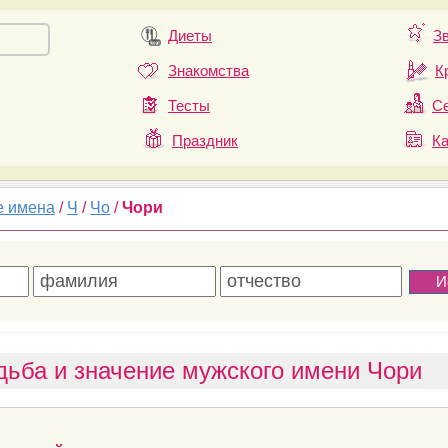
Диеты
З
Знакомства
К
Тесты
Се
Праздник
К
е имена
/
Ч
/
Чо
/
Чори
дьба и значение мужского имени Чори