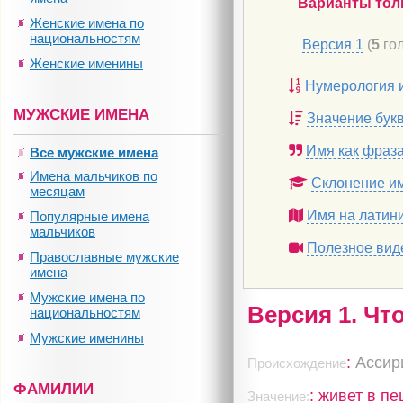
Варианты тол
Женские имена по
национальностям
Версия 1
(
5
гол
Женские именины
Нумерология 
МУЖСКИЕ ИМЕНА
Значение бук
Имя как фраз
Все мужские имена
Имена мальчиков по
Склонение и
месяцам
Имя на латин
Популярные имена
мальчиков
Полезное вид
Православные мужские
имена
Мужские имена по
Версия 1. Чт
национальностям
Мужские именины
:
Ассир
Происхождение
ФАМИЛИИ
: живет в п
Значение: