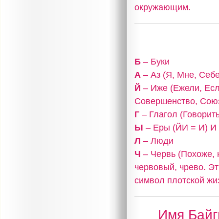
окружающим.
Б
– Буки
А
– Аз (Я, Мне, Себе
Й
– Иже (Ежели, Есл
Совершенство, Сою
Г
– Глагол (Говорить
Ы
– Еры (ЙИ = И) И
Л
– Люди
Ч
– Червь (Похоже, 
червовый, чрево. Эт
символ плотской жиз
Имя Байг