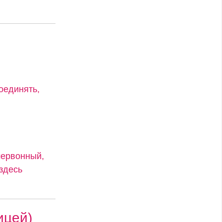
оединять,
червонный,
 здесь
ицей)