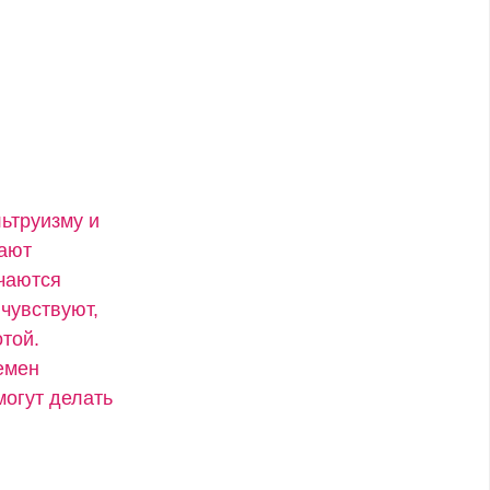
ьтруизму и
вают
учаются
чувствуют,
той.
емен
могут делать