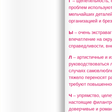
Г
– щепетильность, 
проблем используют
мельчайших деталей
организацией и бре
Ы
– очень экстрава
впечатление на окр
справедливости, вне
Л
– артистичные и и
руководствоваться 
случаях самовлюбле
тяжело переносят р
требуют повышенног
Ч
– упрямство, целе
настоящие филантро
доверчивые и роман