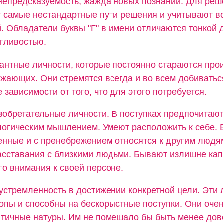
непредсказуемость, жажда новых познаний. Для реш
 самые нестандартные пути решения и учитывают в
. Обладатели буквы "Г" в имени отличаются тонкой
згливостью.
гантные личности, которые постоянно стараются про
ужающих. Они стремятся всегда и во всем добиватьс
 зависимости от того, что для этого потребуется.
зобретательные личности. В поступках предпочитаю
логическим мышлением. Умеют расположить к себе. 
нные и с пренебрежением относятся к другим людя
асставания с близкими людьми. Бывают излишне кап
о внимания к своей персоне.
устремленность в достижении конкретной цели. Эти 
пы и способны на бескорыстные поступки. Они оче
тичные натуры. Им не помешало бы быть менее дов