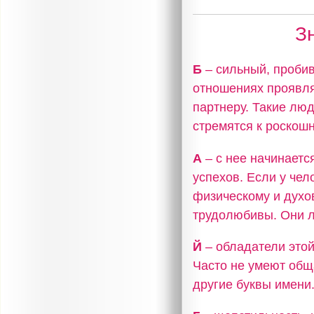
З
Б
– сильный, пробив
отношениях проявля
партнеру. Такие лю
стремятся к роскошн
А
– с нее начинаетс
успехов. Если у чел
физическому и духо
трудолюбивы. Они л
Й
– обладатели это
Часто не умеют общ
другие буквы имени