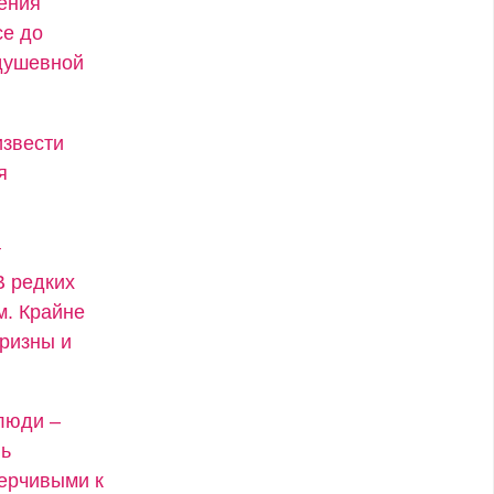
ения
се до
 душевной
извести
я
т
В редких
м. Крайне
ризны и
люди –
нь
ерчивыми к