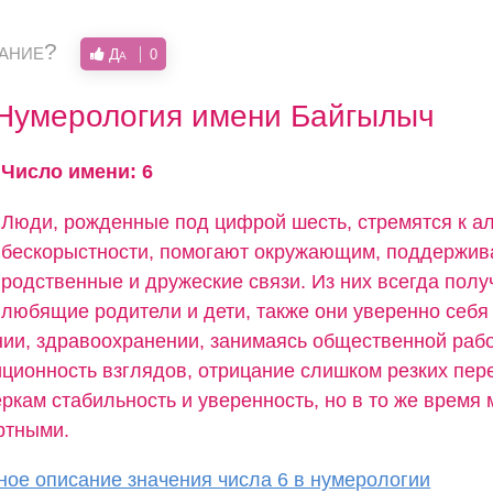
вание?
Да
0
Нумерология имени Байгылыч
Число имени: 6
Люди, рожденные под цифрой шесть, стремятся к ал
бескорыстности, помогают окружающим, поддержи
родственные и дружеские связи. Из них всегда пол
любящие родители и дети, также они уверенно себя 
нии, здравоохранении, занимаясь общественной рабо
иционность взглядов, отрицание слишком резких пер
кам стабильность и уверенность, но в то же время 
ртными.
ое описание значения числа 6 в нумерологии