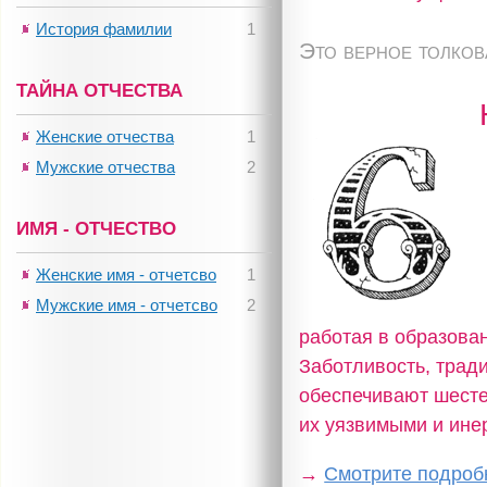
История фамилии
1
Это верное толко
ТАЙНА ОТЧЕСТВА
Женские отчества
1
Мужские отчества
2
ИМЯ - ОТЧЕСТВО
Женские имя - отчетсво
1
Мужские имя - отчетсво
2
работая в образова
Заботливость, трад
обеспечивают шестер
их уязвимыми и ине
→
Смотрите подробн