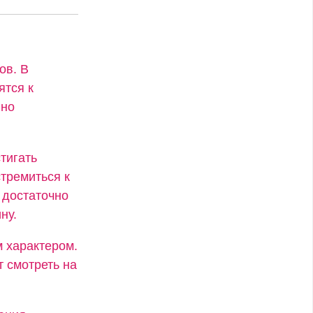
ов. В
ятся к
нно
тигать
стремиться к
 достаточно
ну.
 характером.
т смотреть на