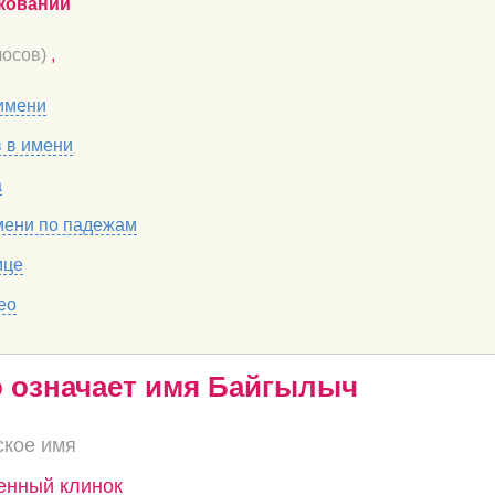
кований
осов)
,
имени
в в имени
а
мени по падежам
ице
ео
о означает имя Байгылыч
ское имя
енный клинок