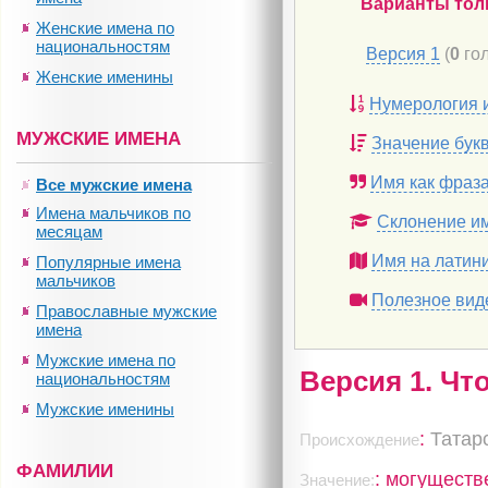
Варианты тол
Женские имена по
национальностям
Версия 1
(
0
гол
Женские именины
Нумерология 
МУЖСКИЕ ИМЕНА
Значение бук
Имя как фраз
Все мужские имена
Имена мальчиков по
Склонение и
месяцам
Имя на латин
Популярные имена
мальчиков
Полезное вид
Православные мужские
имена
Мужские имена по
Версия 1. Чт
национальностям
Мужские именины
:
Татар
Происхождение
ФАМИЛИИ
: могуществ
Значение: