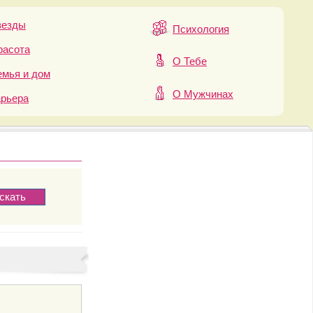
везды
Психология
расота
О Тебе
мья и дом
О Мужчинах
арьера
ч