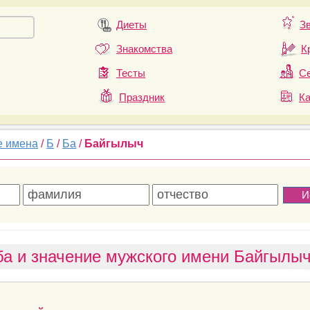
Диеты
З
Знакомства
К
Тесты
Се
Праздник
К
е имена
/
Б
/
Ба
/
Байгылыч
а и значение мужского имени Байгылы