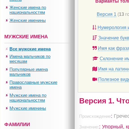
Варианты тол
Женские имена по
национальностям
Версия 1
(
13
го
Женские именины
Нумерология 
МУЖСКИЕ ИМЕНА
Значение бук
Имя как фраз
Все мужские имена
Имена мальчиков по
Склонение и
месяцам
Имя на латин
Популярные имена
мальчиков
Полезное вид
Православные мужские
имена
Мужские имена по
Версия 1. Чт
национальностям
Мужские именины
:
Грече
Происхождение
ФАМИЛИИ
: Упорный, 
Значение: