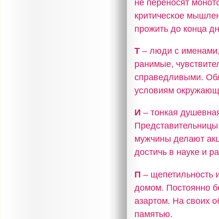
не переносят моното
критическое мышлен
прожить до конца дн
Т
– люди с именами,
ранимые, чувствите
справедливыми. Об
условиям окружающ
И
– тонкая душевная
Представительницы 
мужчины делают акц
достичь в науке и р
П
– щепетильность и
домом. Постоянно б
азартом. На своих 
памятью.