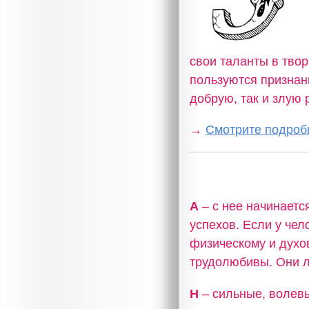
свои таланты в твор
пользуются признан
добрую, так и злую 
→
Смотрите подробн
А
– с нее начинаетс
успехов. Если у чел
физическому и духо
трудолюбивы. Они л
Н
– сильные, волев