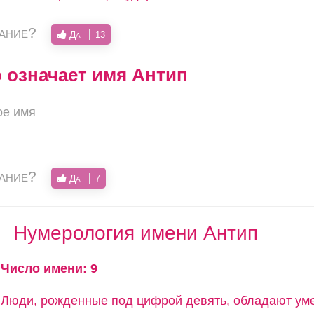
вание?
Да
13
о означает имя Антип
ое имя
вание?
Да
7
Нумерология имени Антип
Число имени: 9
Люди, рожденные под цифрой девять, обладают ум