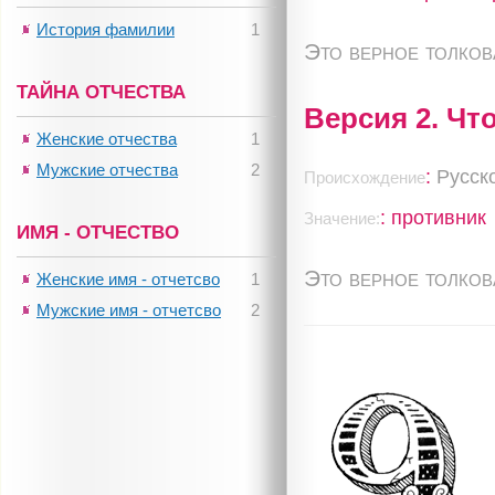
История фамилии
1
Это верное толко
ТАЙНА ОТЧЕСТВА
Версия 2. Чт
Женские отчества
1
Мужские отчества
2
:
Русск
Происхождение
: противник
Значение:
ИМЯ - ОТЧЕСТВО
Это верное толко
Женские имя - отчетсво
1
Мужские имя - отчетсво
2