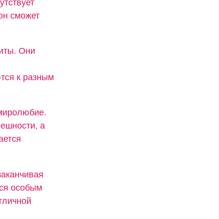
утствует
он сможет
иты. Они
тся к разным
 миролюбие.
ешности, а
ается
заканчивая
тся особым
тличной