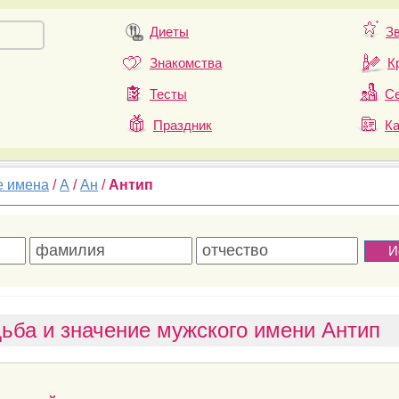
Диеты
З
Знакомства
К
Тесты
Се
Праздник
К
е имена
/
А
/
Ан
/
Антип
ьба и значение мужского имени Антип