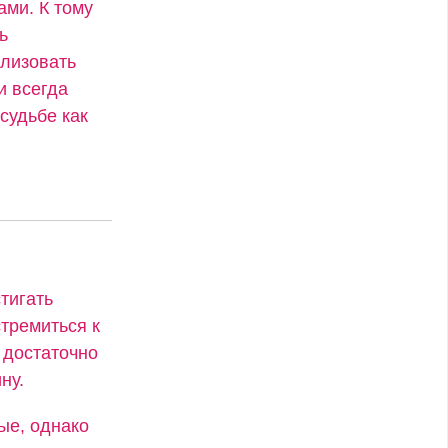
ами. К тому
ь
ализовать
и всегда
судьбе как
тигать
стремиться к
 достаточно
ну.
ые, однако