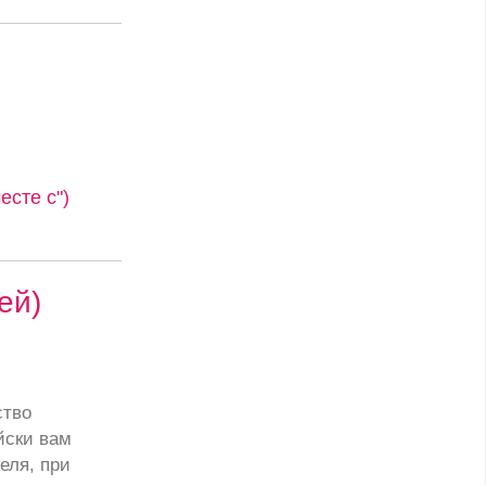
сте с")
ей)
ство
йски вам
еля, при