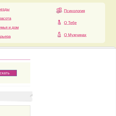
везды
Психология
расота
О Тебе
мья и дом
О Мужчинах
арьера