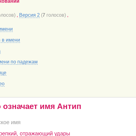
кований
лосов)
,
Версия 2
(
7
голосов)
,
имени
в в имени
а
мени по падежам
ице
ео
о означает имя Антип
ское имя
крепкий, отражающий удары