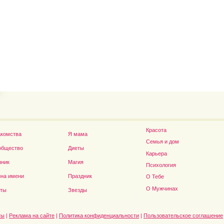
Владимир Путин сдел
Футболист Игорь Акинфеев...
а...
Красота
акомства
Я мама
Семья и дом
общество
Диеты
Карьера
нник
Магия
Психология
на имени
Праздник
О Тебе
Дэниел Рэдклифф...
О Мужчинах
сты
Звезды
ты
|
Реклама на сайте
|
Политика конфиденциальности
|
Пользовательское соглашение