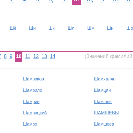
Шё
Ши
Шк
Шл
Шм
Шн
Шо
7
8
9
10
11
12
13
14
(Значений фамилий 
Шамриков
Шамхалян
Шамрило
Шамцян
Шамрин
Шамшев
Шамрицкий
ШАМШЕВЫ
Шамро
Шамшеев