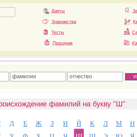
Диеты
З
Знакомства
К
Тесты
Се
Праздник
К
роисхождение фамилий на букву "Ш"
Г
Д
Е
Ж
З
И
Й
К
Л
М
Н
Т
У
Ф
Х
Ц
Ч
Ш
Щ
Э
Ю
Я