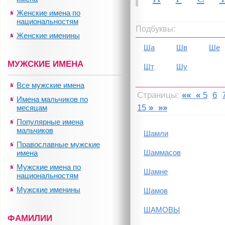
Женские имена по
национальностям
Подбуквы:
Женские именины
Ша
Шв
Ше
МУЖСКИЕ ИМЕНА
Шт
Шу
Все мужские имена
Страницы:
««
«
5
6
Имена мальчиков по
15
»
»»
месяцам
Популярные имена
мальчиков
Шамли
Православные мужские
Шаммасов
имена
Мужские имена по
Шамне
национальностям
Мужские именины
Шамов
ШАМОВЫ
ФАМИЛИИ