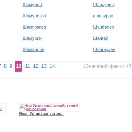
Шамулин
Шанаурин
Шамуратов
шанауров
Шамурзаев
Шанбахер
Шамурин
Шангай
Шамхалов
Шангараев
7
8
9
10
11
12
13
14
(Значений фамилий 
Иван Ургант запустил...