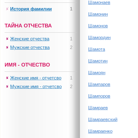
Шамонаев
История фамилии
1
Шамонин
ТАЙНА ОТЧЕСТВА
Шамонов
Шамордин
Женские отчества
1
Мужские отчества
2
Шамота
Шамотин
ИМЯ - ОТЧЕСТВО
Шамоян
Женские имя - отчетсво
1
Шампаров
Мужские имя - отчетсво
2
Шампоров
Шамраев
Шамраевский
Шамраенко