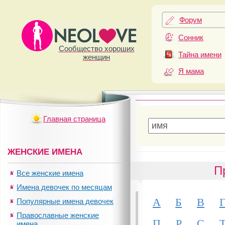
Форум
Сонник
Сообщество хороших
Тайна имени
женщин
Я мама
Главная страница
ЖЕНСКИЕ ИМЕНА
П
Все женские имена
Имена девочек по месяцам
А
Б
В
Популярные имена девочек
Православные женские
П
Р
С
имена