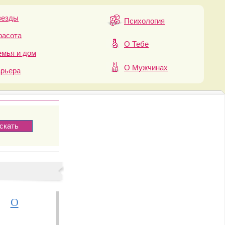
везды
Психология
расота
О Тебе
мья и дом
О Мужчинах
арьера
О