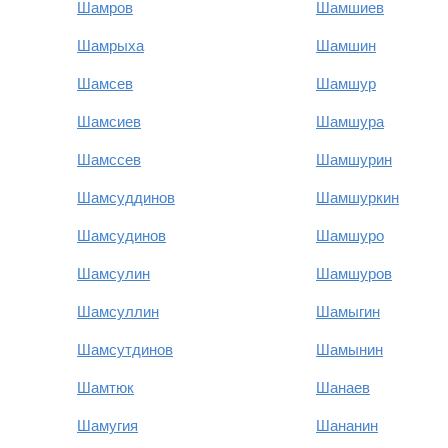
Шамров
Шамшиев
Шамрыха
Шамшин
Шамсев
Шамшур
Шамсиев
Шамшура
Шамссев
Шамшурин
Шамсуддинов
Шамшуркин
Шамсудинов
Шамшуро
Шамсулин
Шамшуров
Шамсуллин
Шамыгин
Шамсутдинов
Шамынин
Шамтюк
Шанаев
Шамугия
Шананин