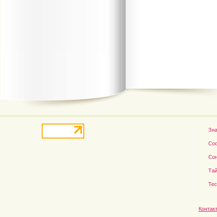
В деле о гибели Роба...
Рэдклифф и Фелтон снов
Зн
Со
Со
Тай
Те
Контак