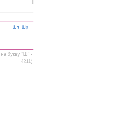
Шп
Шр
на букву "Ш" -
4211)