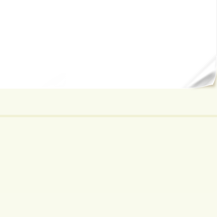
ал...