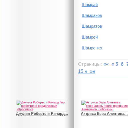
Шамрай
Шамраков
Шамратов
Шамрей
Шамренко
Страницы:
««
«
5
6
15
»
»»
Джулия Робертс и Ричард...
Актриса Вера Алентова...