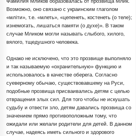
Фамилия Мликов образовалась от прозвища Млик.
Возможно, оно связано с украинским глаголом
«млiти», т.е. «млеть», «цепенеть, костенеть (о теле);
изнемогать, лишаться памяти (о духе)». В таком
случае Мликом могли называть слыбого, хилого,
вялого, тщедушного человека.
Однако не исключено, что это прозвище выполняло
и так называемую «охранительную» функцию и
использовалось в качестве оберега. Согласно
суеверному обычаю, существовавшему на Руси,
подобные прозвища присваивались детям с целью
отвращения злых сил. Для того чтобы не искушать
судьбу и отвести зло, детям давались прозвища со
значением прямо противоположным тому, что
ожидали или желали родители для детей. В данном
случае, надеясь иметь сильного и здорового