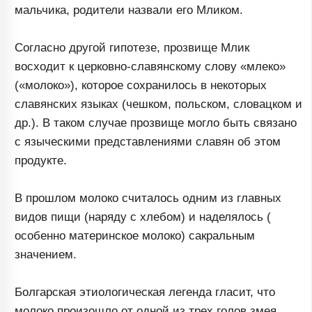
мальчика, родители назвали его Мликом.
Согласно другой гипотезе, прозвище Млик
восходит к церковно-славянскому слову «млеко»
(«молоко»), которое сохранилось в некоторых
славянских языках (чешком, польском, словацком и
др.). В таком случае прозвище могло быть связано
с языческими представлениями славян об этом
продукте.
В прошлом молоко считалось одним из главных
видов пищи (наряду с хлебом) и наделялось (
особенно материнское молоко) сакральным
значением.
Болгарская этиологическая легенда гласит, что
молоко произошло от одной из трех голов змея