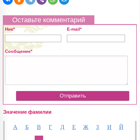
Оставьте комментарий
Ник*
E-mail*
Сообщение*
Значение фамилии
А
Б
В
Г
Д
Е
Ж
З
И
Й