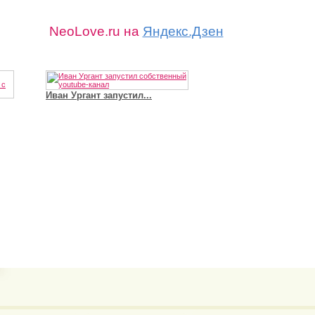
NeoLove.ru на
Яндекс.Дзен
Иван Ургант запустил...
Владимир Путин сдел
Футболист Игорь Акинфеев...
а...