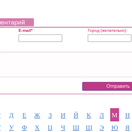
ментарий
E-mail*
Город (желательно)
Г
Д
Е
Ж
З
И
Й
К
Л
М
Н
Т
У
Ф
Х
Ц
Ч
Ш
Щ
Э
Ю
Я