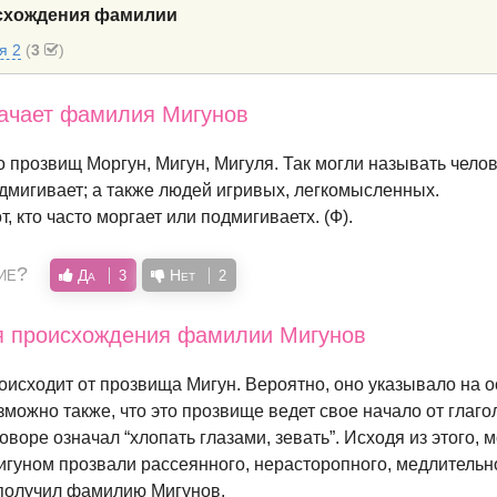
исхождения фамилии
я 2
(
3
)
начает фамилия Мигунов
 прозвищ Моргун, Мигун, Мигуля. Так могли называть челов
одмигивает; а также людей игривых, легкомысленных.
т, кто часто моргает или подмигиваетх. (Ф).
ие?
Да
Нет
3
2
ия происхождения фамилии Мигунов
исходит от прозвища Мигун. Вероятно, оно указывало на 
можно также, что это прозвище ведет свое начало от глагол
оворе означал “хлопать глазами, зевать”. Исходя из этого, 
игуном прозвали рассеянного, нерасторопного, медлительно
 получил фамилию Мигунов.