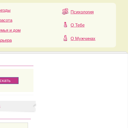
везды
Психология
расота
О Тебе
мья и дом
О Мужчинах
арьера
в