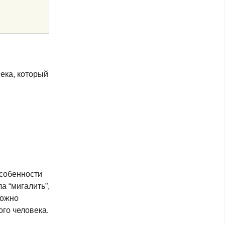
ека, который
особенности
а “мигалить”,
можно
го человека.