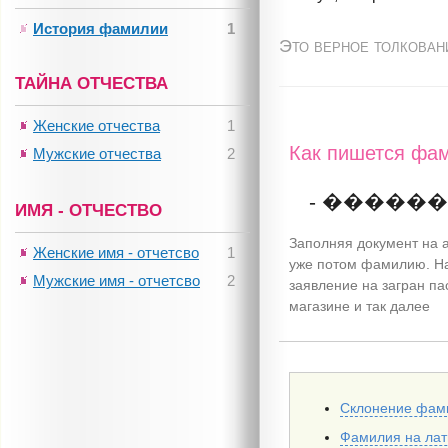
История фамилии
1
Это верное толкован
ТАЙНА ОТЧЕСТВА
Женские отчества
1
Как пишется фам
Мужские отчества
2
- �����
ИМЯ - ОТЧЕСТВО
Заполняя документ на а
Женские имя - отчетсво
1
уже потом фамилию. На
Мужские имя - отчетсво
2
заявление на загран па
магазине и так далее
Склонение фам
Фамилия на ла