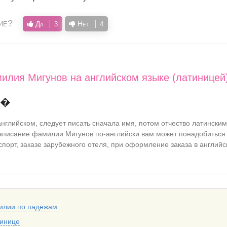
ие?
Да
Нет
3
4
илия Мигунов на английском языке (латиницей
��
нглийском, следует писать сначала имя, потом отчество латинским
писание фамилии Мигунов по-английски вам может понадобиться
спорт, заказе зарубежного отеля, при оформление заказа в английс
илии по падежам
тинице