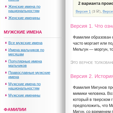
2 варианта про
Женские имена по
национальностям
Версия 1
(
3
)
,
Верси
Женские именины
Версия 1. Что оз
МУЖСКИЕ ИМЕНА
Фамилии образован о
Все мужские имена
часто моргает или п
Мельгун — моргун, то
Имена мальчиков по
месяцам
Популярные имена
Это верное толкован
мальчиков
Православные мужские
Версия 2. Истор
имена
Мужские имена по
Фамилия Мигунов про
национальностям
мимики человека. Воз
Мужские именины
который в тверском г
предположить, что М
ФАМИЛИИ
Мигун, со временем