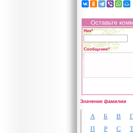
Оставьте ком
Ник*
Сообщение*
Значение фамилии
А
Б
В
П
Р
С