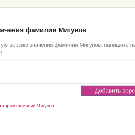
начения фамилии Мигунов
гую версию значения фамилии Мигунов, напишите н
!
 историю фамилии Мигунов