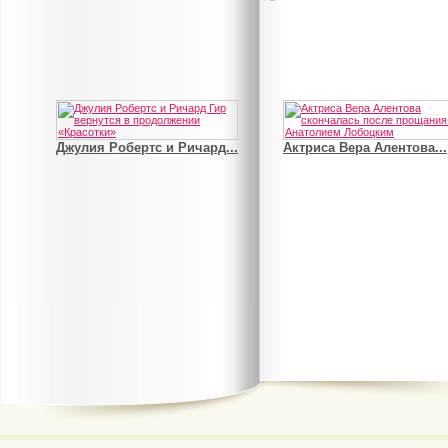
Джулия Робертс и Ричард...
Актриса Вера Алентова...
В деле о гибели Роба...
Рэдклифф и Фелтон снов