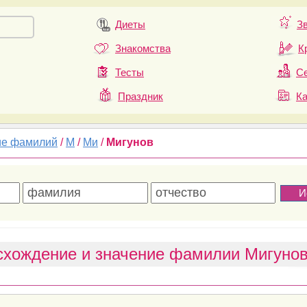
Диеты
З
Знакомства
К
Тесты
Се
Праздник
К
ие фамилий
/
М
/
Ми
/
Мигунов
схождение и значение фамилии Мигуно