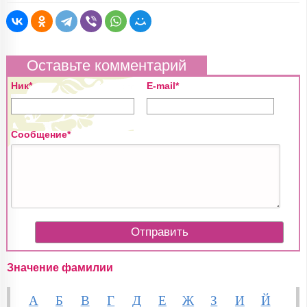
Оставьте комментарий
Ник*
E-mail*
Сообщение*
Значение фамилии
А
Б
В
Г
Д
Е
Ж
З
И
Й