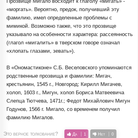
Прозвище Мигало восходит к глаголу «мигать» -
«моргать». Вероятно, предок, получивший эту
фамилию, имел определенные проблемы с
мимикой. Возможно также, что это прозвище
указывало на особенности характера: рассеянность
(глагол «мигалить» в тверском говоре означал
«хлопать глазами, зевать»).
В «Ономастиконе» С.Б. Веселовского упоминаются
родственные прозвища и фамилии: Мигач,
крестьянин, 1545 г., Новгород; Кирилл Мигачев,
холоп, 1603 г., Мигун, холоп Бориса Матвеевича
Слепца Тютчева, 1471г.; Федот Михайлович Мигун
Годунов, 1566 г. Мигало, со временем получил
фамилию Мигалов.
Это верное толкование?
Да
Нет
1
0