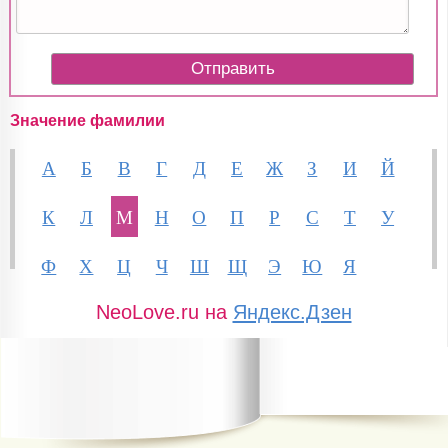
Значение фамилии
А
Б
В
Г
Д
Е
Ж
З
И
Й
К
Л
М
Н
О
П
Р
С
Т
У
Ф
Х
Ц
Ч
Ш
Щ
Э
Ю
Я
NeoLove.ru на
Яндекс.Дзен