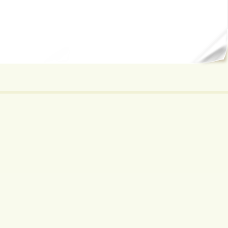
ал...