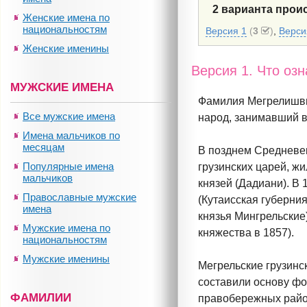
2 варианта про
Женские имена по
национальностям
Версия 1
(
3
)
,
Верси
Женские именины
Версия 1. Что о
МУЖСКИЕ ИМЕНА
Фамилия Мегрелишви
Все мужские имена
народ, занимавший 
Имена мальчиков по
месяцам
В позднем Средневек
Популярные имена
грузинских царей, ж
мальчиков
князей (Дадиани). В
Православные мужские
(Кутаисская губерни
имена
князья Мингрельские
Мужские имена по
княжества в 1857).
национальностям
Мужские именины
Мегрельские грузинс
составили основу фо
ФАМИЛИИ
правобережных район