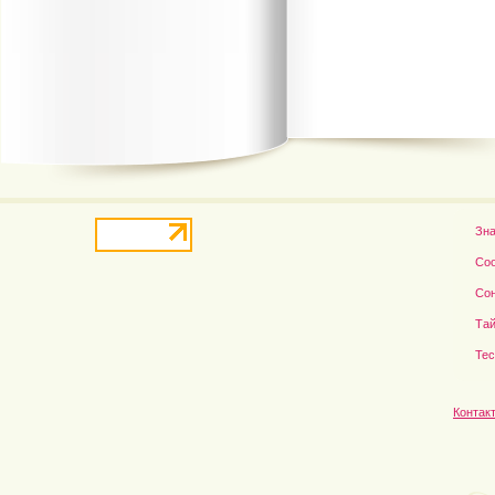
В деле о гибели Роба...
Рэдклифф и Фелтон снов
Зн
Со
Со
Тай
Те
Контак