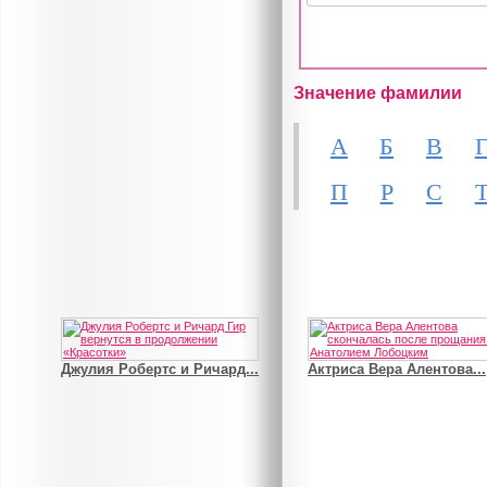
Значение фамилии
А
Б
В
П
Р
С
Джулия Робертс и Ричард...
Актриса Вера Алентова...