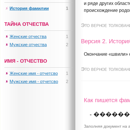
и ряде других област
История фамилии
1
происхождение родо
ТАЙНА ОТЧЕСТВА
Это верное толкован
Женские отчества
1
Версия 2. Истор
Мужские отчества
2
Окончание «швили» о
ИМЯ - ОТЧЕСТВО
Это верное толкован
Женские имя - отчетсво
1
Мужские имя - отчетсво
2
Как пишется фам
- �����
Заполняя документ на а