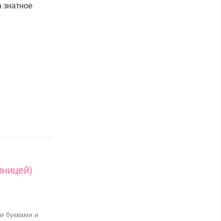
а знатное
иницей)
и буквами и