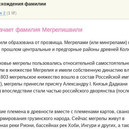
исхождения фамилии
я 2
(
1
)
значает фамилия Мегрелишвили
ли образована от прозвища. Мегрелами (или мингрелами)
в прошлом центральные и предгорные районы древней Кол
овье мегрелы пользовались относительной самостоятельн
или в княжестве Мегрелия и имели собственную династию в
 1803 мегрельское княжество вошло в состав Российской им
я), мегрелы принесли присягу Александру I. Князья Дадиани
) впоследствии стали частью российского дворянства (посл
кие племена в древности вместе с племенами картов, свано
рмирования грузинского народа. Сейчас мегрелы живут в
ах реки Риони, бассейнах рек Хоби, Ингури и других, а так