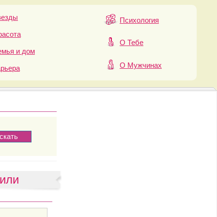
везды
Психология
расота
О Тебе
мья и дом
О Мужчинах
арьера
или