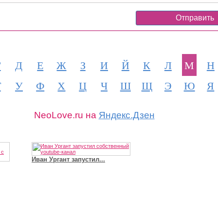
Г
Д
Е
Ж
З
И
Й
К
Л
М
Н
Т
У
Ф
Х
Ц
Ч
Ш
Щ
Э
Ю
Я
NeoLove.ru на
Яндекс.Дзен
Иван Ургант запустил...