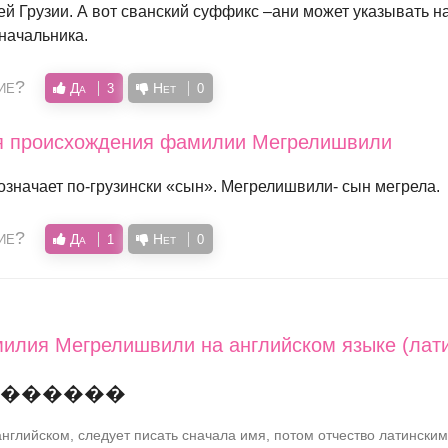
ей Грузии. А вот сванский суффикс –ани может указывать н
начальника.
ие?
Да
Нет
3
0
ия происхождения фамилии Мегрелишвили
значает по-грузински «сын». Мегрелишвили- сын мегрела.
ие?
Да
Нет
1
0
илия Мегрелишвили на английском языке (лат
�������
нглийском, следует писать сначала имя, потом отчество латинским