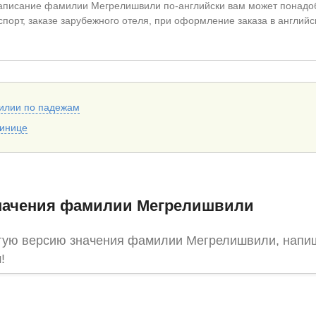
аписание фамилии Мегрелишвили по-английски вам может понадо
спорт, заказе зарубежного отеля, при оформление заказа в английс
илии по падежам
тинице
начения фамилии Мегрелишвили
угую версию значения фамилии Мегрелишвили, напи
!