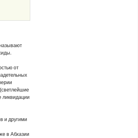
 называют
хиды.
остью от
ладетельных
перии
 (светлейшие
е ликвидации
в и другими
же в Абхазии