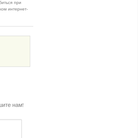
биться при
ком интернет-
шите нам!