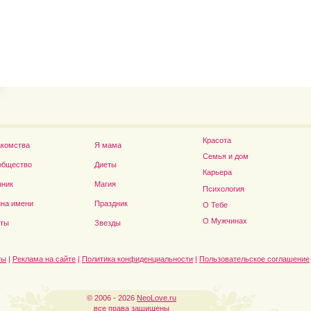
Владимир Путин сдел
Футболист Игорь Акинфеев...
а...
Красота
акомства
Я мама
Семья и дом
общество
Диеты
Карьера
нник
Магия
Психология
на имени
Праздник
О Тебе
Дэниел Рэдклифф...
О Мужчинах
сты
Звезды
ты
|
Реклама на сайте
|
Политика конфиденциальности
|
Пользовательское соглашение
© 2006 - 2026
NeoLove.ru
все права защищены