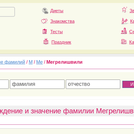
Диеты
З
Знакомства
К
Тесты
Се
Праздник
К
ие фамилий
/
М
/
Ме
/
Мегрелишвили
ждение и значение фамилии Мегрелишв