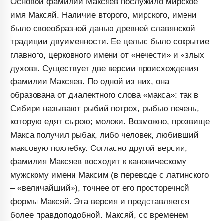
Основой фамилии Максяев послужило мирское
имя Максяй. Наличие второго, мирского, имени
было своеобразной данью древней славянской
традиции двуименности. Ее целью было сокрытие
главного, церковного имени от «нечести» и «злых
духов». Существует две версии происхождения
фамилии Максяев. По одной из них, она
образована от диалектного слова «макса»: так в
Сибири называют рыбий потрох, рыбью печень,
которую едят сырою; молоки. Возможно, прозвище
Макса получил рыбак, либо человек, любивший
максовую похлебку. Согласно другой версии,
фамилия Максяев восходит к каноническому
мужскому имени Максим (в переводе с латинского
– «величайший»), точнее от его просторечной
формы Максяй. Эта версия и представляется
более правдоподобной. Максяй, со временем