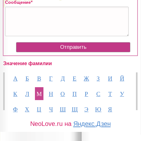
Сообщение*
Значение фамилии
А
Б
В
Г
Д
Е
Ж
З
И
Й
К
Л
М
Н
О
П
Р
С
Т
У
Ф
Х
Ц
Ч
Ш
Щ
Э
Ю
Я
NeoLove.ru на
Яндекс.Дзен