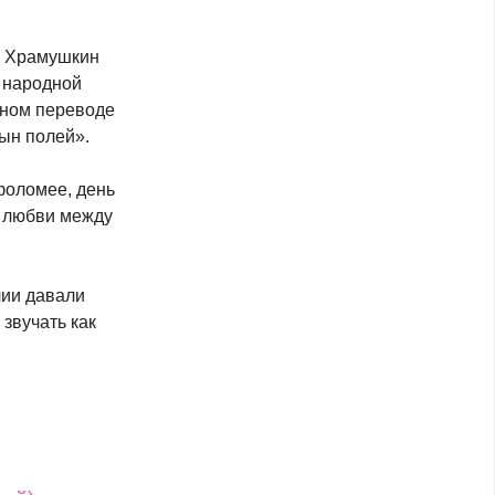
я Храмушкин
 народной
ьном переводе
сын полей».
фоломее, день
и любви между
лии давали
звучать как