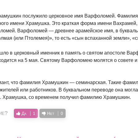
амушкин послужило церковное имя Варфоломей. Фамили
ного имени Храмушка. Это краткая форма имени Вахрамей,
омей. Варфоломей — древнее арамейское имя, в буквал
олмая (или Птолемея)», то есть «сын вспаханной земли», «
ло в церковный именник в память о святом апостоле Вар
ходится на 5 мая. Святому Варфоломею молятся о совете 
иант, что фамилия Храмушкин — семинарская. Такие фами
жителей или работников. В буквальном переводе она могла 
. Храмушка, со временем получил фамилию Храмушкин.
ие?
Да
Нет
1
0