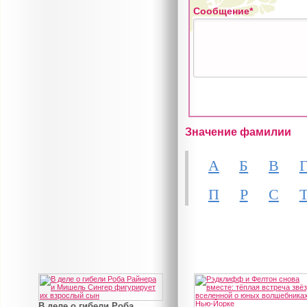
Сообщение*
Значение фамилии
А
Б
В
П
Р
С
В деле о гибели Роба...