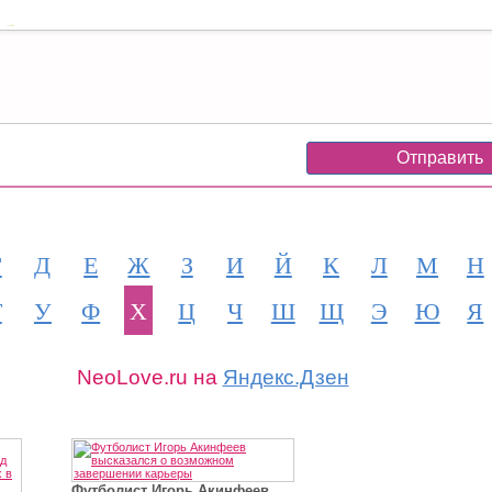
Г
Д
Е
Ж
З
И
Й
К
Л
М
Н
Т
У
Ф
Х
Ц
Ч
Ш
Щ
Э
Ю
Я
NeoLove.ru на
Яндекс.Дзен
Футболист Игорь Акинфеев...