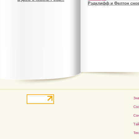
Рэдклифф и Фелтон снов
Джулия Робертс и Ричард...
Актриса Вера Алентова...
Зн
Со
Со
Тай
Те