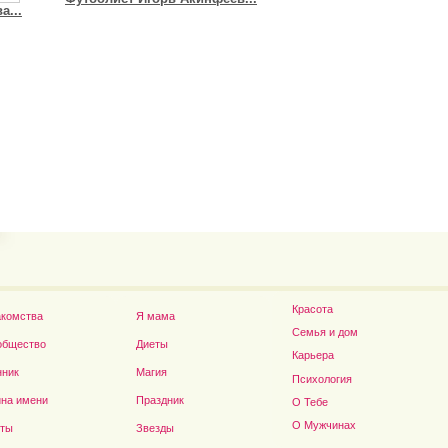
а...
Иван Ургант запустил...
Дэниел Рэдклифф...
Красота
акомства
Я мама
Семья и дом
общество
Диеты
Карьера
нник
Магия
Психология
Владимир Путин сдел
на имени
Праздник
О Тебе
О Мужчинах
сты
Звезды