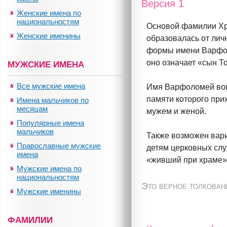
Версия 1
Женские имена по
национальностям
Основой фамилии Хр
Женские именины
образовалась от лич
формы имени Варфол
оно означает «сын Т
МУЖСКИЕ ИМЕНА
Все мужские имена
Имя Варфоломей вош
памяти которого при
Имена мальчиков по
месяцам
мужем и женой.
Популярные имена
мальчиков
Также возможен вар
Православные мужские
детям церковных слу
имена
«живший при храме»
Мужские имена по
национальностям
Это верное толкован
Мужские именины
ФАМИЛИИ