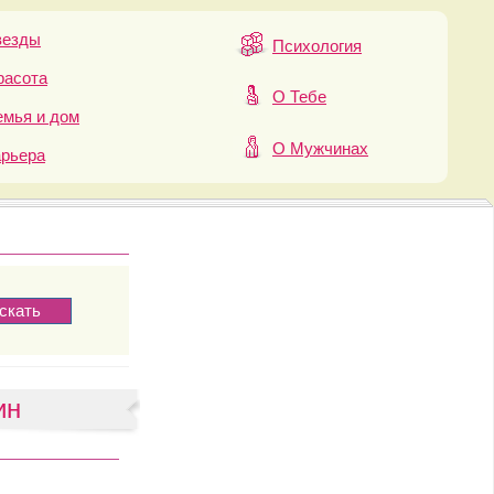
везды
Психология
расота
О Тебе
мья и дом
О Мужчинах
арьера
ин