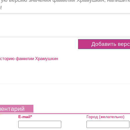
угую версию значения фамилии Храмушкин, напишите
!
 историю фамилии Храмушкин
ментарий
E-mail*
Город (желательно)