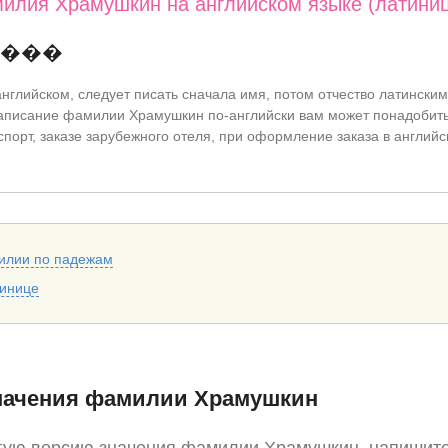
илия Храмушкин на английском языке (латини
����
нглийском, следует писать сначала имя, потом отчество латинским
аписание фамилии Храмушкин по-английски вам может понадобить
спорт, заказе зарубежного отеля, при оформление заказа в английс
илии по падежам
тинице
начения фамилии Храмушкин