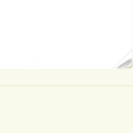
ал...