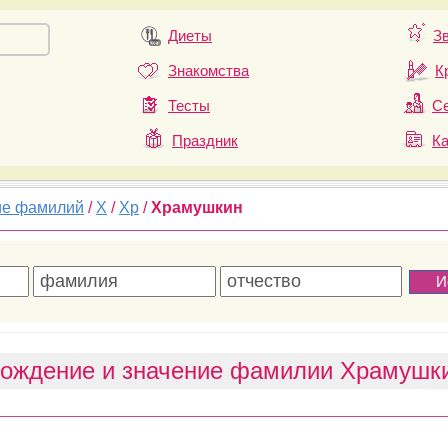
Диеты
З
Знакомства
К
Тесты
Се
Праздник
К
ие фамилий
/
Х
/
Хр
/
Храмушкин
ождение и значение фамилии Храмушк