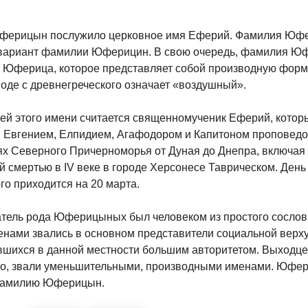
ферицын послужило церковное имя Еферий. Фамилия Юф
 вариант фамилии Юферицин. В свою очередь, фамилия Ю
и Юферица, которое представляет собой производную фор
оде с древнегреческого означает «воздушный».
ей этого имени считается священномученик Еферий, котор
 Евгением, Елпидием, Агафодором и Капитоном проповед
ях Северного Причерноморья от Дуная до Днепра, включая
й смертью в IV веке в городе Херсонесе Таврическом. День
о приходится на 20 марта.
атель рода Юферицыных был человеком из простого сослов
енами звались в основном представители социальной верху
вшихся в данной местности большим авторитетом. Выходцев
ло, звали уменьшительными, производными именами. Юфер
фамилию Юферицын.