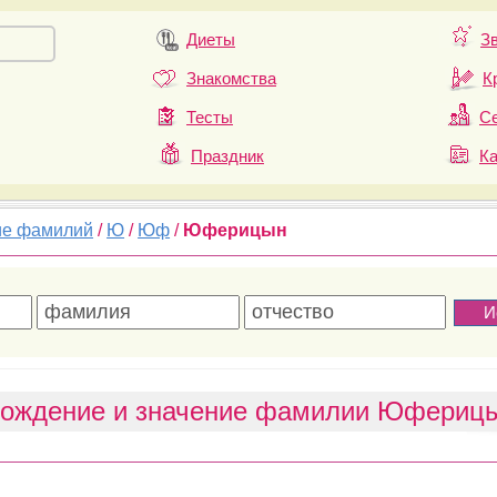
Диеты
З
Знакомства
К
Тесты
Се
Праздник
К
ие фамилий
/
Ю
/
Юф
/
Юферицын
хождение и значение фамилии Юфериц