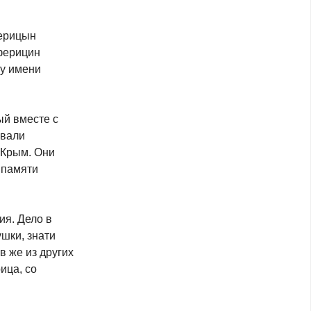
ерицын
ферицин
му имени
ый вместе с
овали
 Крым. Они
 памяти
ия. Дело в
шки, знати
 же из других
ица, со