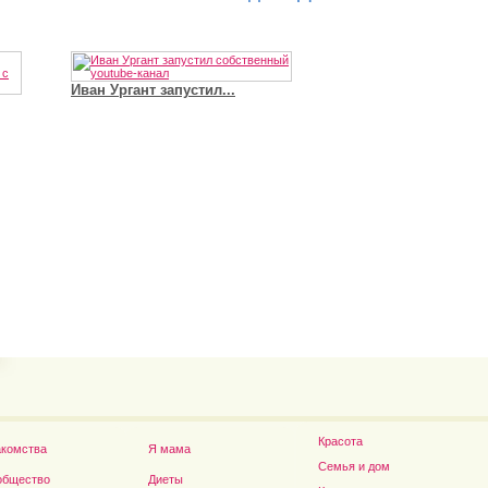
Владимир Путин сдел
Футболист Игорь Акинфеев...
а...
Дэниел Рэдклифф...
Красота
акомства
Я мама
Семья и дом
общество
Диеты