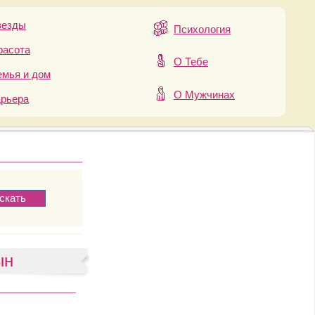
везды
Психология
расота
О Тебе
мья и дом
О Мужчинах
арьера
ын