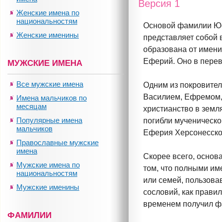
Версия 1
Женские имена по
национальностям
Основой фамилии Ю
Женские именины
представляет собой
образована от имен
Еферий. Оно в перев
МУЖСКИЕ ИМЕНА
Все мужские имена
Одним из покровител
Василием, Ефремом,
Имена мальчиков по
месяцам
христианство в земл
Популярные имена
погибли мученическо
мальчиков
Еферия Херсонесског
Православные мужские
имена
Скорее всего, основ
Мужские имена по
том, что полными им
национальностям
или семей, пользова
Мужские именины
сословий, как прави
временем получил 
ФАМИЛИИ