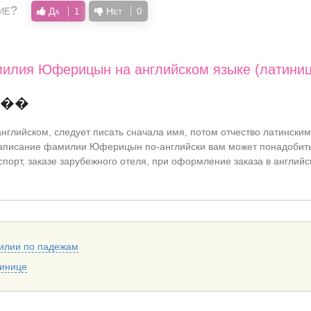
ие?
Да
Нет
1
0
милия Юферицын на английском языке (латиниц
���
нглийском, следует писать сначала имя, потом отчество латинским
аписание фамилии Юферицын по-английски вам может понадобить
спорт, заказе зарубежного отеля, при оформление заказа в английс
илии по падежам
тинице