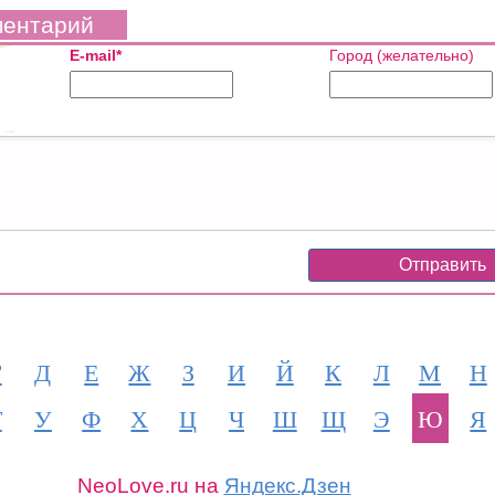
ментарий
E-mail*
Город (желательно)
Г
Д
Е
Ж
З
И
Й
К
Л
М
Н
Т
У
Ф
Х
Ц
Ч
Ш
Щ
Э
Ю
Я
Иван Ургант запустил...
NeoLove.ru на
Яндекс.Дзен