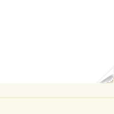
ал...