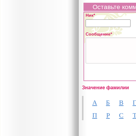
Оставьте ком
Ник*
Сообщение*
Значение фамилии
А
Б
В
П
Р
С
Джулия Робертс и Ричард...
Актриса Вера Алентова...