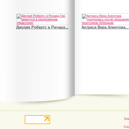
В деле о гибели Роба...
Рэдклифф и Фелтон снов
Зн
Со