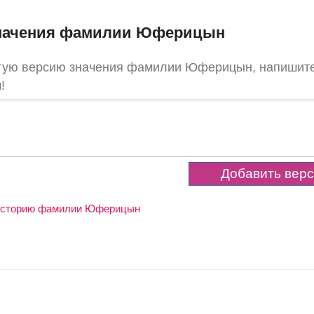
значения фамилии Юферицын
угую версию значения фамилии Юферицын, напишите
!
и историю фамилии Юферицын