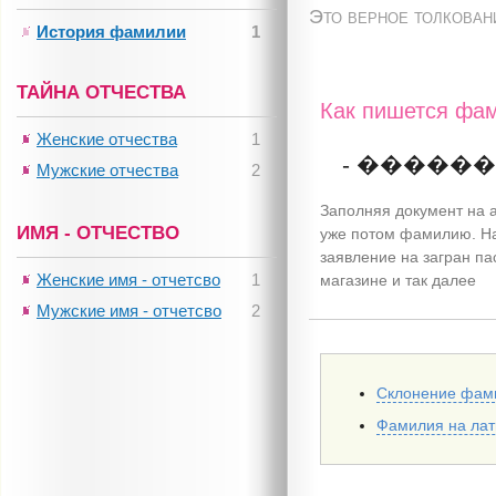
Это верное толкован
История фамилии
1
ТАЙНА ОТЧЕСТВА
Как пишется фа
Женские отчества
1
- �����
Мужские отчества
2
Заполняя документ на а
ИМЯ - ОТЧЕСТВО
уже потом фамилию. Н
заявление на загран па
Женские имя - отчетсво
1
магазине и так далее
Мужские имя - отчетсво
2
Склонение фам
Фамилия на ла