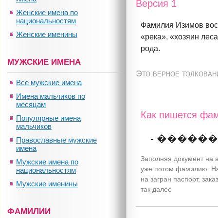
Версия 1
Женские имена по
национальностям
Фамилия Изимов восх
Женские именины
«река», «хозяин леса
рода.
МУЖСКИЕ ИМЕНА
Это верное толкован
Все мужские имена
Имена мальчиков по
месяцам
Как пишется фам
Популярные имена
мальчиков
- �����
Православные мужские
имена
Заполняя документ на а
Мужские имена по
уже потом фамилию. На
национальностям
на загран паспорт, зак
Мужские именины
так далее
ФАМИЛИИ