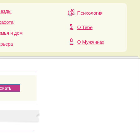
везды
Психология
расота
О Тебе
мья и дом
О Мужчинах
арьера