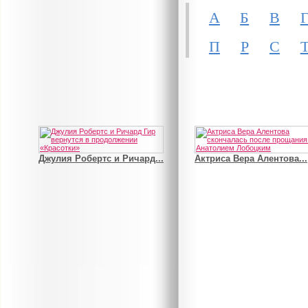
А
Б
В
П
Р
С
Джулия Робертс и Ричард...
Актриса Вера Алентова...
В деле о гибели Роба...
Рэдклифф и Фелтон снов