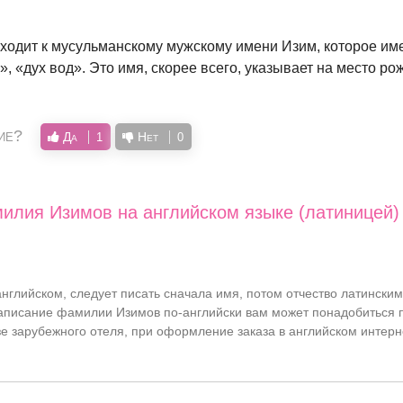
одит к мусульманскому мужскому имени Изим, которое им
», «дух вод». Это имя, скорее всего, указывает на место р
ие?
Да
Нет
1
0
илия Изимов на английском языке (латиницей)
�
нглийском, следует писать сначала имя, потом отчество латинским
писание фамилии Изимов по-английски вам может понадобиться 
азе зарубежного отеля, при оформление заказа в английском интерн