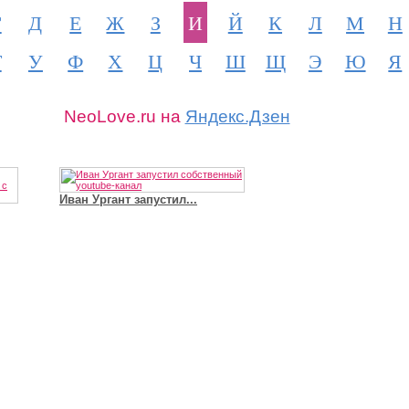
Г
Д
Е
Ж
З
И
Й
К
Л
М
Н
Т
У
Ф
Х
Ц
Ч
Ш
Щ
Э
Ю
Я
NeoLove.ru на
Яндекс.Дзен
Иван Ургант запустил...
Владимир Путин сдел
Футболист Игорь Акинфеев...
а...