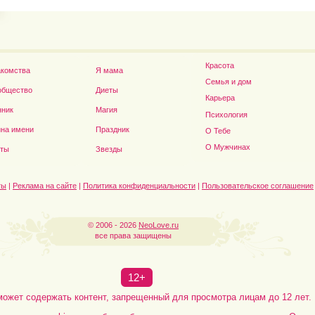
Красота
акомства
Я мама
Семья и дом
общество
Диеты
Карьера
нник
Магия
Психология
на имени
Праздник
О Тебе
Дэниел Рэдклифф...
О Мужчинах
сты
Звезды
ты
|
Реклама на сайте
|
Политика конфиденциальности
|
Пользовательское соглашение
© 2006 - 2026
NeoLove.ru
все права защищены
12+
может содержать контент, запрещенный для просмотра лицам до 12 лет.