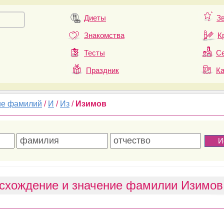
Диеты
З
Знакомства
К
Тесты
Се
Праздник
К
ие фамилий
/
И
/
Из
/
Изимов
схождение и значение фамилии Изимов