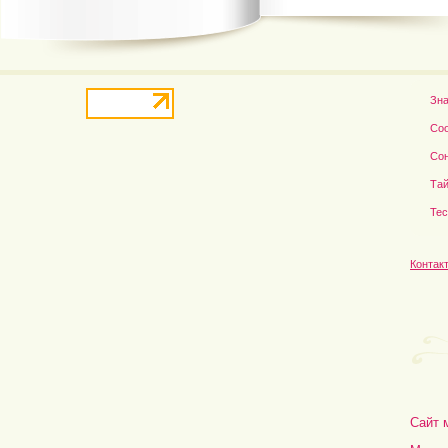
Зн
Со
Со
Тай
Те
Контак
Сайт 