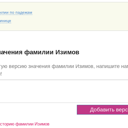
илии по падежам
тинице
начения фамилии Изимов
угую версию значения фамилии Изимов, напишите на
!
 историю фамилии Изимов