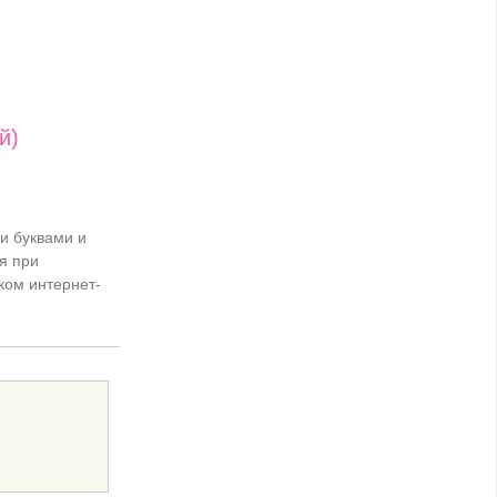
й)
и буквами и
я при
ком интернет-