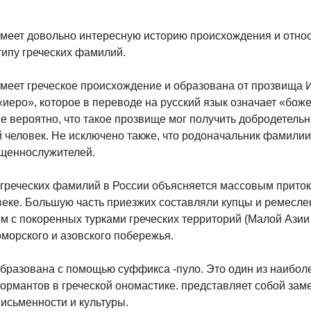
меет довольно интересную историю происхождения и относ
ипу греческих фамилий.
еет греческое происхождение и образована от прозвища И
«иеро», которое в переводе на русский язык означает «бож
 вероятно, что такое прозвище мог получить добродетельн
человек. Не исключено также, что родоначальник фамили
ященнослужителей.
греческих фамилий в России объясняется массовым приток
 веке. Большую часть приезжих составляли купцы и ремесле
м с покоренных турками греческих территорий (Малой Азии 
оморского и азовского побережья.
бразована с помощью суффикса -пуло. Это один из наибол
рмантов в греческой ономастике. представляет собой зам
письменности и культуры.