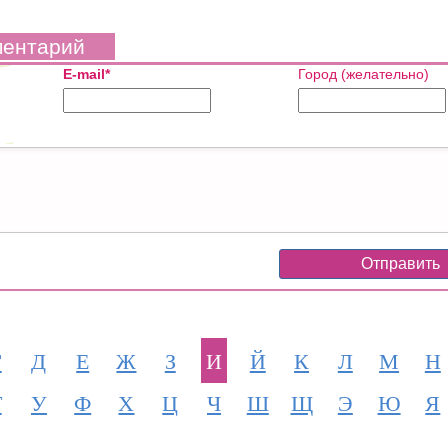
ментарий
E-mail*
Город (желательно)
Г
Д
Е
Ж
З
И
Й
К
Л
М
Н
Т
У
Ф
Х
Ц
Ч
Ш
Щ
Э
Ю
Я