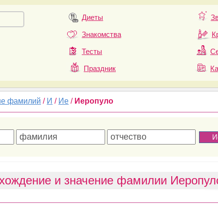
Диеты
З
Знакомства
К
Тесты
Се
Праздник
К
ие фамилий
/
И
/
Ие
/
Иеропуло
хождение и значение фамилии Иеропул