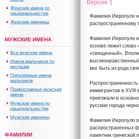
Версия 1
Женские имена по
национальностям
Фамилия Иеропуло и
Женские именины
распространенному т
Фамилия Иеропуло им
МУЖСКИЕ ИМЕНА
основе лежит слово 
Все мужские имена
«священный». Вполне
высоконравственный 
Имена мальчиков по
месяцам
мог быть из рода св
Популярные имена
мальчиков
Распространенность 
Православные мужские
иммигрантов в XVIII
имена
приезжали в основно
Мужские имена по
русские города черн
национальностям
Мужские именины
Фамилия Иеропуло о
распространенных фо
ФАМИЛИИ
памятник греческой 