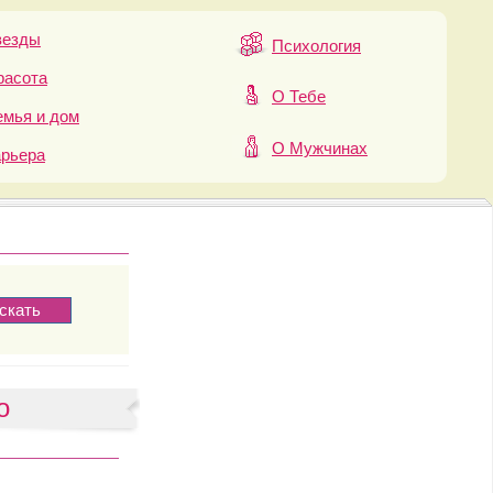
везды
Психология
расота
О Тебе
мья и дом
О Мужчинах
арьера
о