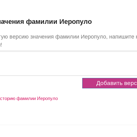
начения фамилии Иеропуло
угую версию значения фамилии Иеропуло, напишите 
!
 историю фамилии Иеропуло