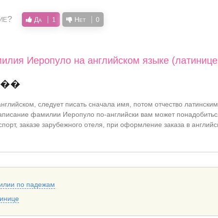
ие?
Да
Нет
1
0
илия Иеропуло на английском языке (латинице
���
нглийском, следует писать сначала имя, потом отчество латинским
писание фамилии Иеропуло по-английски вам может понадобитьс
спорт, заказе зарубежного отеля, при оформление заказа в английс
илии по падежам
тинице