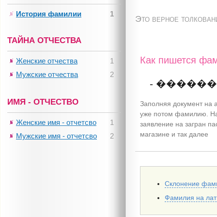
История фамилии
1
Это верное толкован
ТАЙНА ОТЧЕСТВА
Как пишется фам
Женские отчества
1
Мужские отчества
2
- �����
ИМЯ - ОТЧЕСТВО
Заполняя документ на а
уже потом фамилию. На
Женские имя - отчетсво
1
заявление на загран па
магазине и так далее
Мужские имя - отчетсво
2
Склонение фам
Фамилия на ла