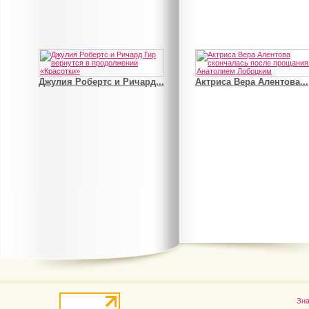
Джулия Робертс и Ричард...
Актриса Вера Алентова...
В деле о гибели Роба...
Рэдклифф и Фелтон снов
Зн