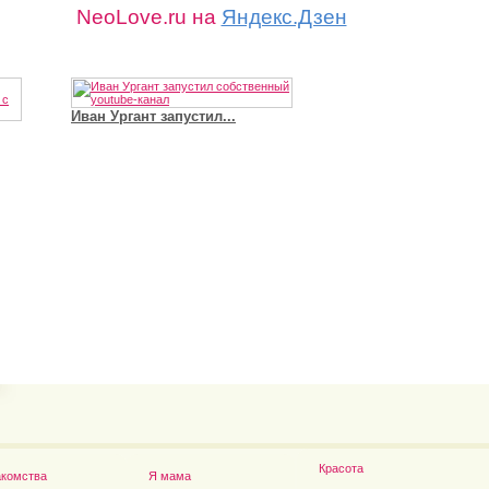
NeoLove.ru на
Яндекс.Дзен
Иван Ургант запустил...
Владимир Путин сдел
Футболист Игорь Акинфеев...
а...
Красота
акомства
Я мама