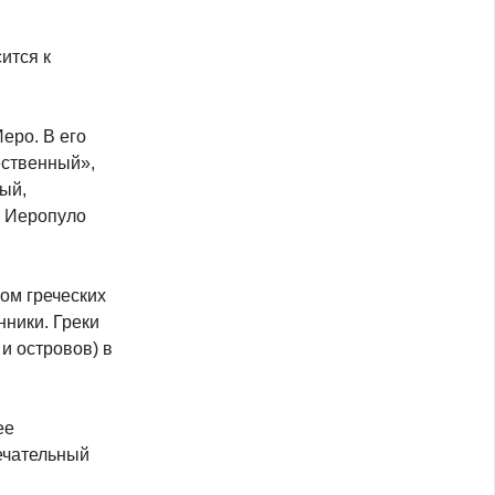
ится к
еро. В его
ественный»,
ый,
и Иеропуло
ом греческих
нники. Греки
и островов) в
ее
ечательный