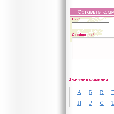
Оставьте ком
Ник*
Сообщение*
Значение фамилии
А
Б
В
П
Р
С