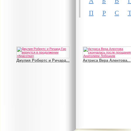
А
Б
В
П
Р
С
Джулия Робертс и Ричард...
Актриса Вера Алентова...
В деле о гибели Роба...
Рэдклифф и Фелтон снов