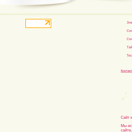
Зн
Со
Со
Тай
Те
Контак
Сайт 
Мы ис
сайте