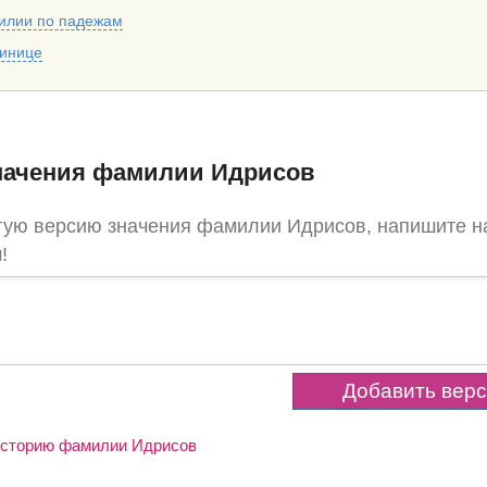
илии по падежам
тинице
начения фамилии Идрисов
угую версию значения фамилии Идрисов, напишите н
!
 историю фамилии Идрисов