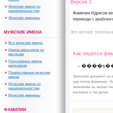
Версия 1
Женские имена по
национальностям
Фамилия Идрисов вед
Женские именины
переводе с арабског
Это верное толкован
МУЖСКИЕ ИМЕНА
Все мужские имена
Имена мальчиков по
Как пишется фам
месяцам
Популярные имена
- ����s�
мальчиков
Православные мужские
Заполняя документ на а
имена
уже потом фамилию. На
Мужские имена по
заявление на загран па
национальностям
магазине и так далее
Мужские именины
ФАМИЛИИ