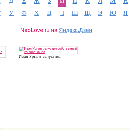
Г
Д
Е
Ж
З
И
Й
К
Л
М
Н
Т
У
Ф
Х
Ц
Ч
Ш
Щ
Э
Ю
Я
NeoLove.ru на
Яндекс.Дзен
Иван Ургант запустил...
Владимир Путин сдел
Футболист Игорь Акинфеев...
а...