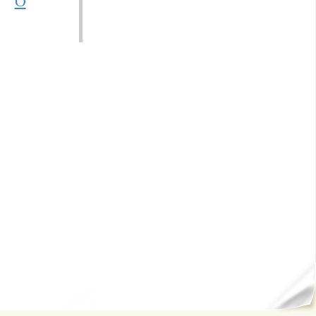
О
ал...