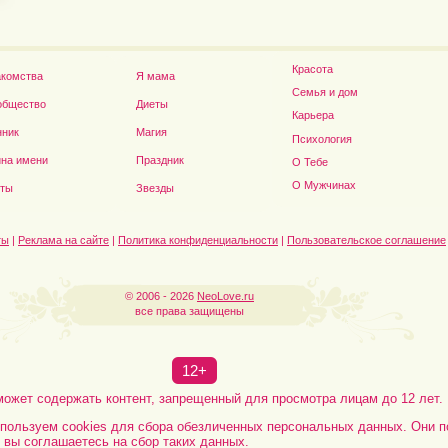
Красота
акомства
Я мама
Семья и дом
общество
Диеты
Карьера
нник
Магия
Психология
на имени
Праздник
О Тебе
Дэниел Рэдклифф...
О Мужчинах
сты
Звезды
ты
|
Реклама на сайте
|
Политика конфиденциальности
|
Пользовательское соглашение
© 2006 - 2026
NeoLove.ru
все права защищены
12+
может содержать контент, запрещенный для просмотра лицам до 12 лет.
пользуем cookies для сбора обезличенных персональных данных. Они п
, вы соглашаетесь на сбор таких данных.