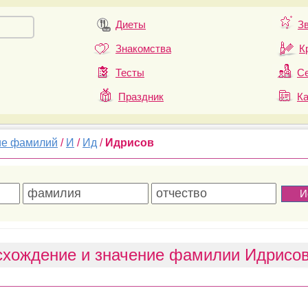
Диеты
З
Знакомства
К
Тесты
Се
Праздник
К
ие фамилий
/
И
/
Ид
/
Идрисов
схождение и значение фамилии Идрисо