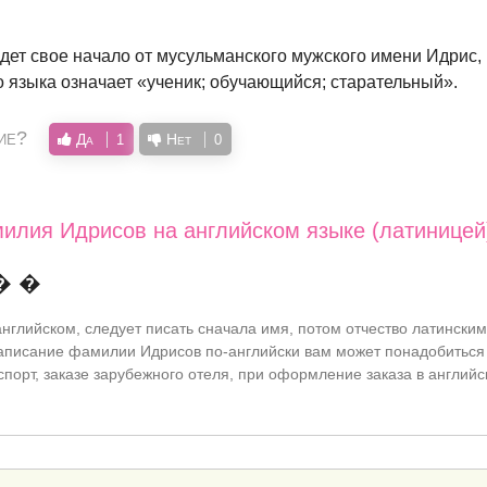
ет свое начало от мусульманского мужского имени Идрис, 
о языка означает «ученик; обучающийся; старательный».
ие?
Да
Нет
1
0
илия Идрисов на английском языке (латиницей
� �
нглийском, следует писать сначала имя, потом отчество латинским
писание фамилии Идрисов по-английски вам может понадобиться
спорт, заказе зарубежного отеля, при оформление заказа в английс