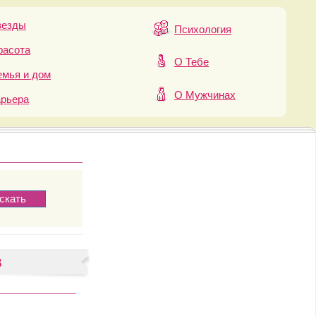
везды
Психология
расота
О Тебе
мья и дом
О Мужчинах
арьера
в