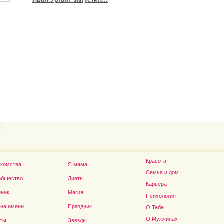
Владимир Путин сдел
Футболист Игорь Акинфеев...
а...
Красота
акомства
Я мама
Семья и дом
общество
Диеты
Карьера
нник
Магия
Психология
на имени
Праздник
О Тебе
Дэниел Рэдклифф...
О Мужчинах
сты
Звезды