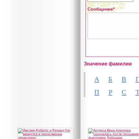
Сообщение*
Значение фамилии
А
Б
В
П
Р
С