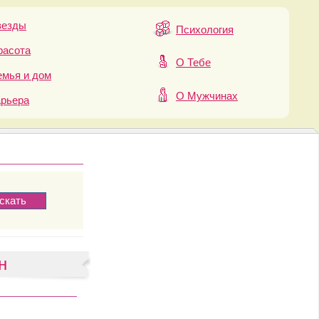
везды
Психология
расота
О Тебе
мья и дом
О Мужчинах
арьера
н