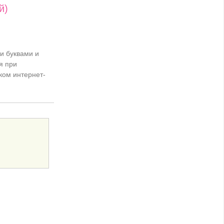
й)
и буквами и
я при
ком интернет-