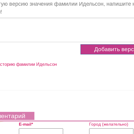
угую версию значения фамилии Идельсон, напишите 
!
 историю фамилии Идельсон
ментарий
E-mail*
Город (желательно)