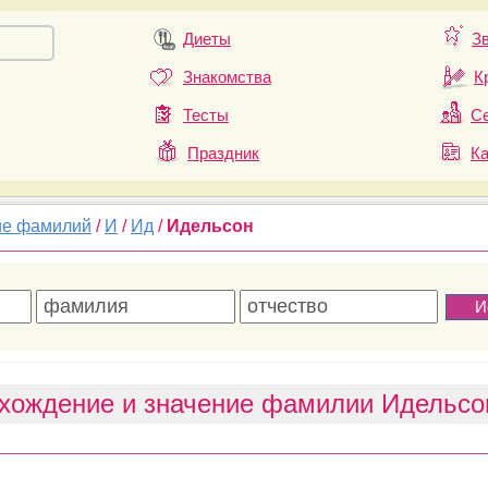
Диеты
З
Знакомства
К
Тесты
Се
Праздник
К
ие фамилий
/
И
/
Ид
/
Идельсон
хождение и значение фамилии Идельсо