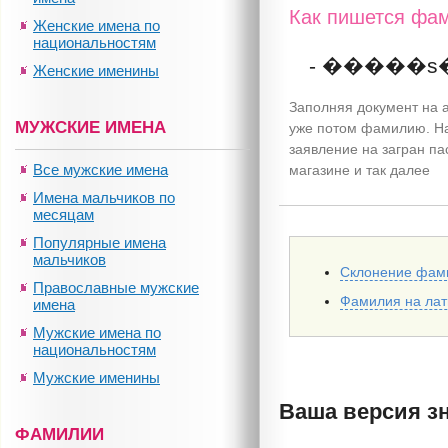
Как пишется фам
Женские имена по
национальностям
- �����s
Женские именины
Заполняя документ на а
МУЖСКИЕ ИМЕНА
уже потом фамилию. На
заявление на загран па
Все мужские имена
магазине и так далее
Имена мальчиков по
месяцам
Популярные имена
мальчиков
Склонение фам
Православные мужские
Фамилия на ла
имена
Мужские имена по
национальностям
Мужские именины
Ваша версия з
ФАМИЛИИ