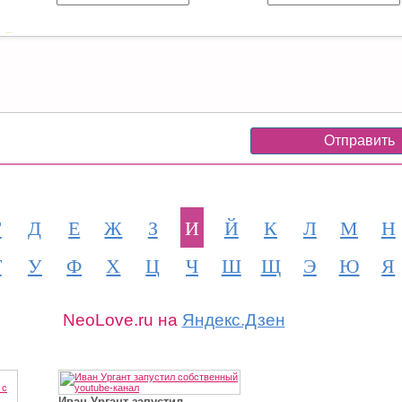
Г
Д
Е
Ж
З
И
Й
К
Л
М
Н
Т
У
Ф
Х
Ц
Ч
Ш
Щ
Э
Ю
Я
NeoLove.ru на
Яндекс.Дзен
Иван Ургант запустил...