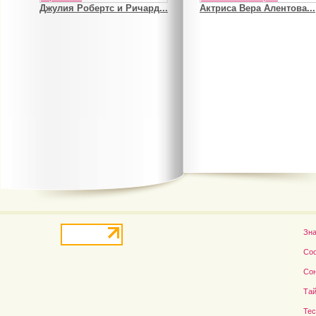
Джулия Робертс и Ричард...
Актриса Вера Алентова...
В деле о гибели Роба...
Рэдклифф и Фелтон снов
Зн
Со
Со
Тай
Те