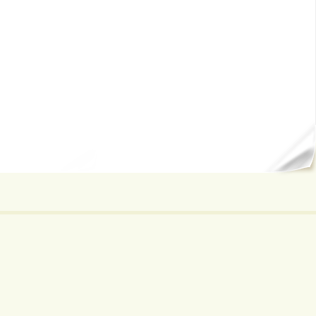
ал...