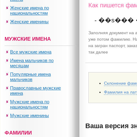
Как пишется фам
Женские имена по
национальностям
- ��s���
Женские именины
Заполняя документ на а
МУЖСКИЕ ИМЕНА
уже потом фамилию. На
на загран паспорт, зак
Все мужские имена
так далее
Имена мальчиков по
месяцам
Популярные имена
мальчиков
Склонение фам
Православные мужские
Фамилия на ла
имена
Мужские имена по
национальностям
Мужские именины
Ваша версия з
ФАМИЛИИ