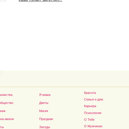
Владимир Путин сдел
Футболист Игорь Акинфеев...
а...
Красота
акомства
Я мама
Семья и дом
общество
Диеты
Карьера
нник
Магия
Психология
на имени
Праздник
О Тебе
Дэниел Рэдклифф...
О Мужчинах
сты
Звезды