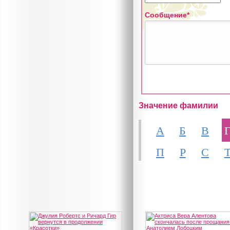
Сообщение*
Значение фамилии
А
Б
В
П
Р
С