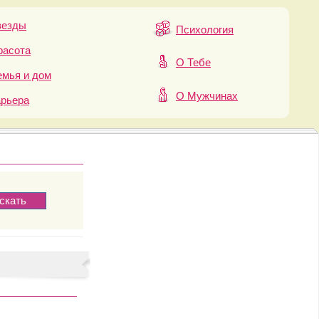
везды
Психология
расота
О Тебе
мья и дом
О Мужчинах
арьера