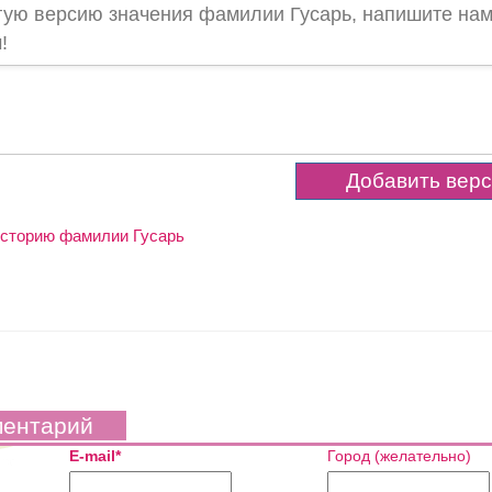
гую версию значения фамилии Гусарь, напишите нам
!
 историю фамилии Гусарь
ментарий
E-mail*
Город (желательно)