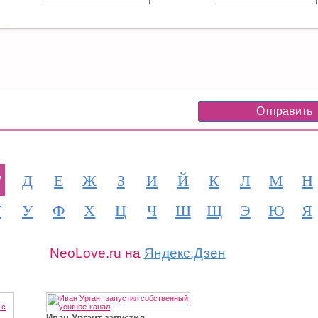
Г
Д
Е
Ж
З
И
Й
К
Л
М
Н
Т
У
Ф
Х
Ц
Ч
Ш
Щ
Э
Ю
Я
NeoLove.ru на
Яндекс.Дзен
Иван Ургант запустил...