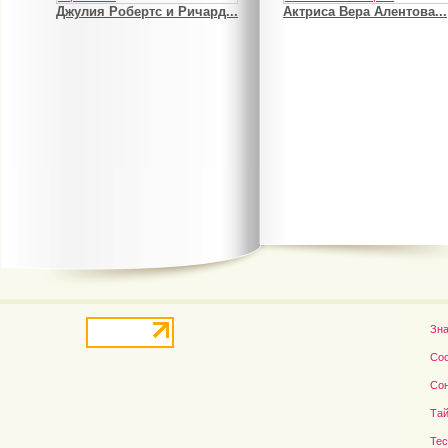
Джулия Робертс и Ричард...
Актриса Вера Алентова...
В деле о гибели Роба...
Рэдклифф и Фелтон снов
Зн
Со
Со
Тай
Те