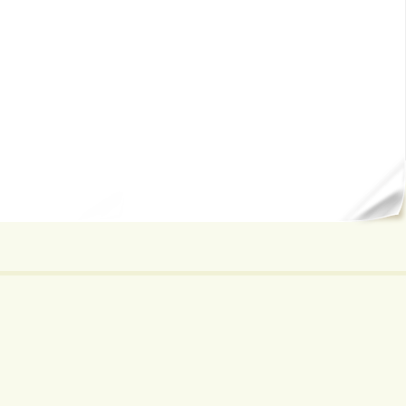
ал...