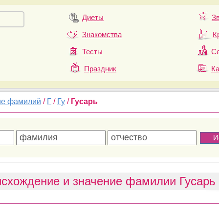
Диеты
З
Знакомства
К
Тесты
Се
Праздник
К
ие фамилий
/
Г
/
Гу
/
Гусарь
схождение и значение фамилии Гусарь