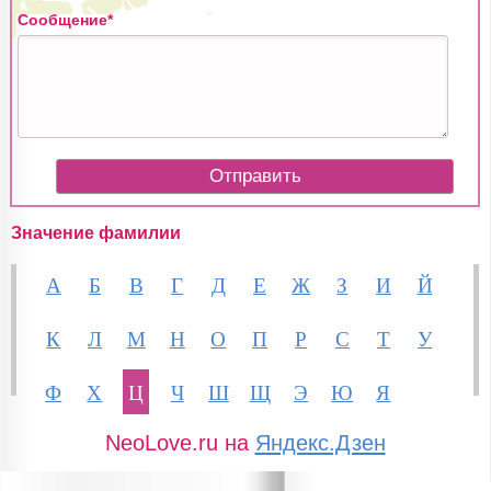
Сообщение*
Значение фамилии
А
Б
В
Г
Д
Е
Ж
З
И
Й
К
Л
М
Н
О
П
Р
С
Т
У
Ф
Х
Ц
Ч
Ш
Щ
Э
Ю
Я
NeoLove.ru на
Яндекс.Дзен