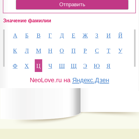
Значение фамилии
А
Б
В
Г
Д
Е
Ж
З
И
Й
К
Л
М
Н
О
П
Р
С
Т
У
Ф
Х
Ц
Ч
Ш
Щ
Э
Ю
Я
NeoLove.ru на
Яндекс.Дзен