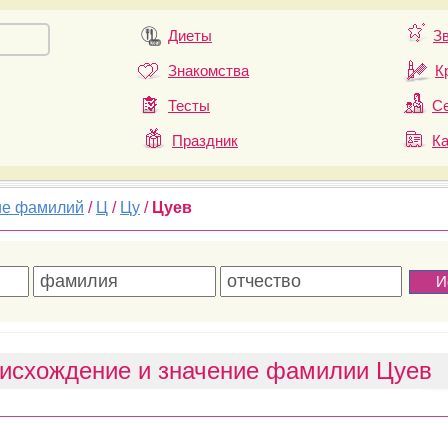
Диеты
З
Знакомства
К
Тесты
Се
Праздник
К
ие фамилий
/
Ц
/
Цу
/
Цуев
исхождение и значение фамилии Цуев