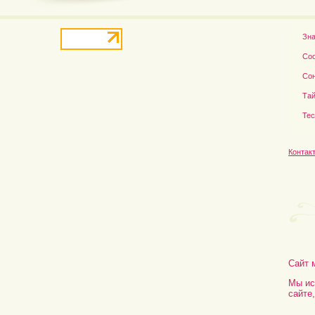
Зн
Со
Со
Тай
Те
Контак
Сайт 
Мы ис
сайте