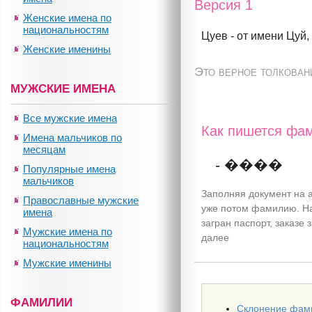
Версия 1
Женские имена по
национальностям
Цуев - от имени Цуй
Женские именины
Это верное толкован
МУЖСКИЕ ИМЕНА
Все мужские имена
Как пишется фам
Имена мальчиков по
месяцам
- ����
Популярные имена
мальчиков
Заполняя документ на а
Православные мужские
уже потом фамилию. На
имена
загран паспорт, заказе
Мужские имена по
далее
национальностям
Мужские именины
ФАМИЛИИ
Склонение фам