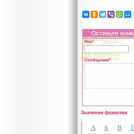
Оставьте ком
Ник*
Сообщение*
Значение фамилии
А
Б
В