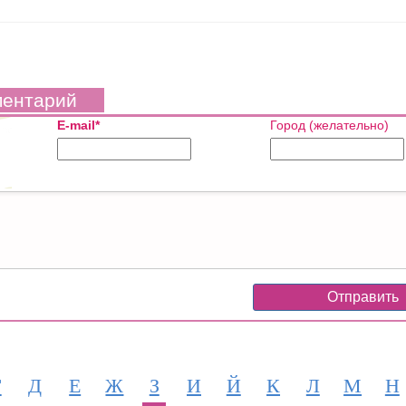
ментарий
E-mail*
Город (желательно)
Г
Д
Е
Ж
З
И
Й
К
Л
М
Н