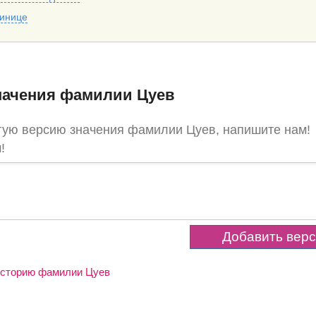
тинице
начения фамилии Цуев
гую версию значения фамилии Цуев, напишите нам!
!
 историю фамилии Цуев