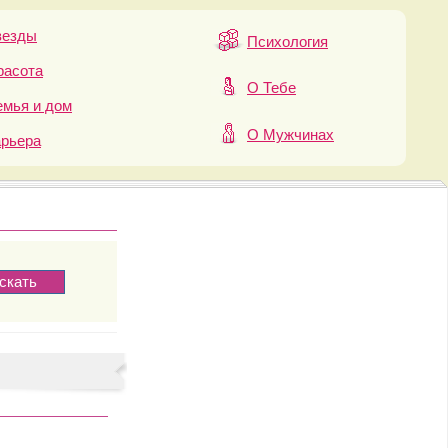
везды
Психология
расота
О Тебе
мья и дом
О Мужчинах
арьера