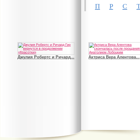
П
Р
С
Джулия Робертс и Ричард...
Актриса Вера Алентова...
В деле о гибели Роба...
Рэдклифф и Фелтон снов