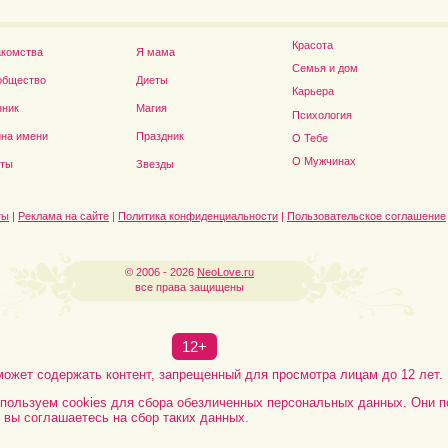
Красота
акомства
Я мама
Семья и дом
общество
Диеты
Карьера
нник
Магия
Психология
на имени
Праздник
О Тебе
Дэниел Рэдклифф...
О Мужчинах
сты
Звезды
ты
|
Реклама на сайте
|
Политика конфиденциальности
|
Пользовательское соглашение
© 2006 - 2026
NeoLove.ru
все права защищены
12+
может содержать контент, запрещенный для просмотра лицам до 12 лет.
пользуем cookies для сбора обезличенных персональных данных. Они п
, вы соглашаетесь на сбор таких данных.