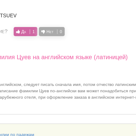
, TSUEV
ие?
Да
Нет
1
0
илия Цуев на английском языке (латиницей)
нглийском, следует писать сначала имя, потом отчество латинским
писание фамилии Цуев по-английски вам может понадобиться при
 зарубежного отеля, при оформление заказа в английском интернет-
илии по падежам