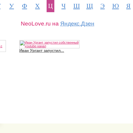
Т
У
Ф
Х
Ц
Ч
Ш
Щ
Э
Ю
Я
NeoLove.ru на
Яндекс.Дзен
Иван Ургант запустил...
Владимир Путин сдел
Футболист Игорь Акинфеев...
а...