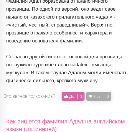
Фамилия Адал образована от аналогичного
прозвища. По одной из версий, оно ведет свое
начало от казахского прилагательного «адал» -
«чистый, честный, справедливый». Вероятно,
прозвище отражало особенности характера и
поведение основателя фамилии.
Согласно другой гипотезе, основой для прозвища
послужило турецкое слово «adale» - «мышца,
мускула». В таком случае Адалом могли именовать
физически сильного, крепкого мужчину.
Это верное толкование?
Да
Нет
1
0
Как пишется фамилия Адал на английском
языке (латиницей)