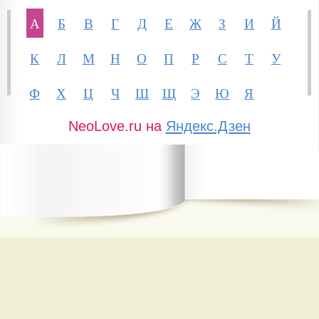
А
Б
В
Г
Д
Е
Ж
З
И
Й
К
Л
М
Н
О
П
Р
С
Т
У
Ф
Х
Ц
Ч
Ш
Щ
Э
Ю
Я
NeoLove.ru на
Яндекс.Дзен