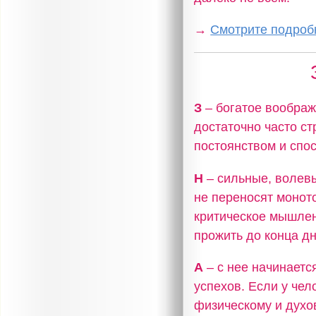
→
Смотрите подробн
З
– богатое воображ
достаточно часто с
постоянством и спо
Н
– сильные, волев
не переносят моното
критическое мышлен
прожить до конца дн
А
– с нее начинаетс
успехов. Если у чел
физическому и духо