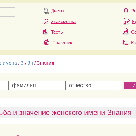
Диеты
З
Знакомства
К
Тесты
Се
Праздник
К
е имена
/
З
/
Зн
/
Знания
ьба и значение женского имени Знания