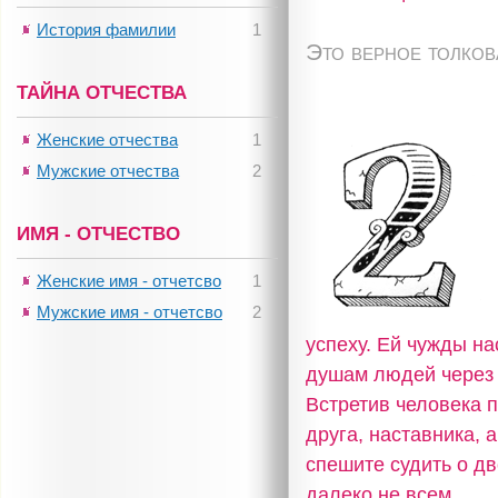
История фамилии
1
Это верное толко
ТАЙНА ОТЧЕСТВА
Женские отчества
1
Мужские отчества
2
ИМЯ - ОТЧЕСТВО
Женские имя - отчетсво
1
Мужские имя - отчетсво
2
успеху. Ей чужды на
душам людей через 
Встретив человека п
друга, наставника, 
спешите судить о дв
далеко не всем.