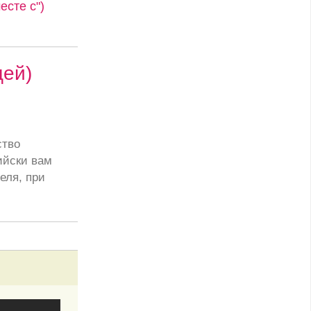
сте с")
цей)
ство
ийски вам
еля, при