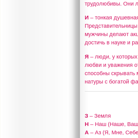
трудолюбивы. Они л
И
– тонкая душевная
Представительницы 
мужчины делают акц
достичь в науке и р
Я
– люди, у которых 
любви и уважения о
способны скрывать 
натуры с богатой фа
З
– Земля
Н
– Наш (Наше, Ваш
А
– Аз (Я, Мне, Себе