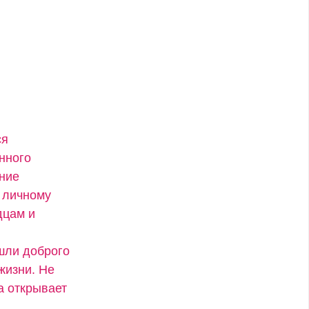
ся
нного
ение
 личному
дцам и
ашли доброго
жизни. Не
а открывает