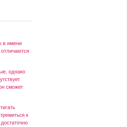
ы в имени
х отличаются
ые, однако
утствует
он сможет
тигать
стремиться к
 достаточно