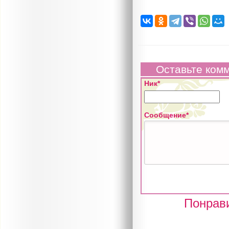
Оставьте ком
Ник*
Сообщение*
Понрави