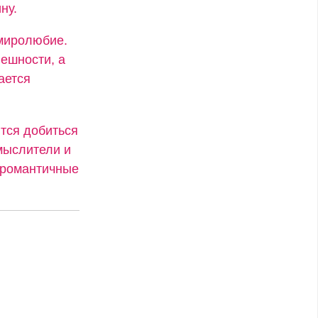
ну.
 миролюбие.
ешности, а
ается
ятся добиться
мыслители и
и романтичные