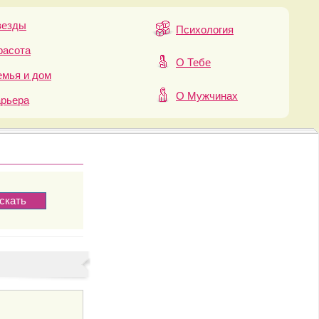
везды
Психология
расота
О Тебе
мья и дом
О Мужчинах
арьера