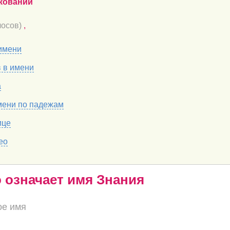
кований
осов)
,
имени
в в имени
а
мени по падежам
ице
ео
о означает имя Знания
ое имя