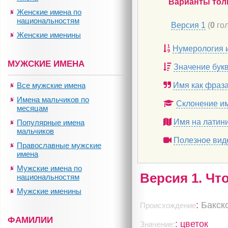
Варианты тол
Женские имена по
национальностям
Версия 1
(
0
гол
Женские именины
Нумерология 
МУЖСКИЕ ИМЕНА
Значение бук
Все мужские имена
Имя как фраз
Имена мальчиков по
Склонение и
месяцам
Имя на латин
Популярные имена
мальчиков
Полезное вид
Православные мужские
имена
Мужские имена по
Версия 1. Чт
национальностям
Мужские именины
:
Бакск
Происхождение
ФАМИЛИИ
: цветок
Значение: