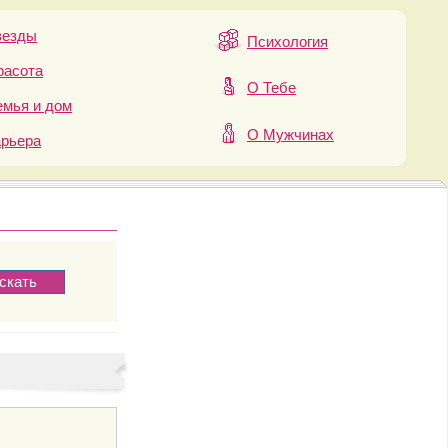
везды
Психология
расота
О Тебе
мья и дом
О Мужчинах
арьера