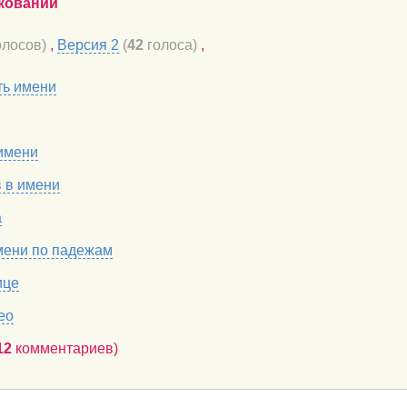
кований
лосов)
,
Версия 2
(
42
голоса)
,
ть имени
имени
в в имени
а
мени по падежам
ице
ео
12
комментариев)