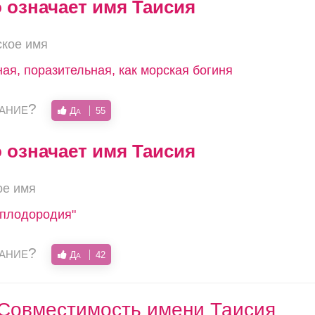
о означает имя Таисия
ское имя
ная, поразительная, как морская богиня
вание?
Да
55
о означает имя Таисия
ое имя
я плодородия"
вание?
Да
42
Совместимость имени Таисия