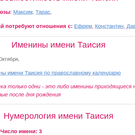
оюзы
:
Максим
,
Тарас
,
ий потребуют отношения с:
Ефрем
,
Константин
,
Да
Именины имени Таисия
Октября,
ны имени Таисия по православному календарю
ка только одни - это либо именины приходящиеся 
вые после дня рождения
Нумерология имени Таисия
Число имени: 3