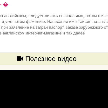
 �
а английском, следует писать сначала имя, потом отче
 и уже потом фамилию. Написание имя Таисия по-англ
при заявление на загран паспорт, заказе зарубежного от
в английском интернет-магазине и так далее
Полезное видео