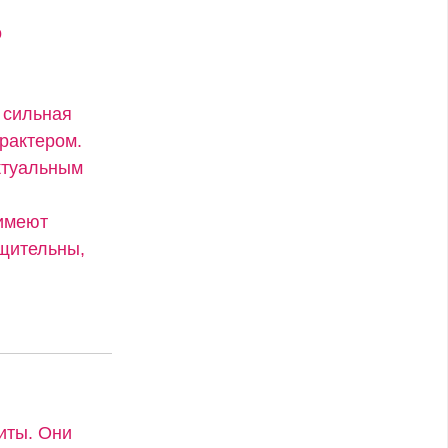
о
 сильная
рактером.
ктуальным
 имеют
бщительны,
иты. Они