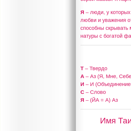
Я
– люди, у которых 
любви и уважения о
способны скрывать 
натуры с богатой фа
Т
– Твердо
А
– Аз (Я, Мне, Себе
И
– И (Объединение,
С
– Слово
Я
– (ЙА = А) Аз
Имя Таи