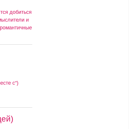
ятся добиться
мыслители и
и романтичные
сте с")
цей)