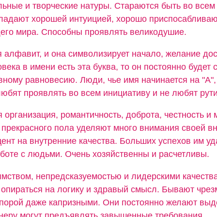
льные и творческие натуры. Стараются быть во всем
ладают хорошей интуицией, хорошо приспосабливаю
его мира. Способны проявлять великодушие.
я алфавит, и она символизирует начало, желание дос
овека в имени есть эта буква, то он постоянно будет 
вному равновесию. Люди, чье имя начинается на "А",
юбят проявлять во всем инициативу и не любят рути
 организация, романтичность, доброта, честность и
прекрасного пола уделяют много внимания своей вн
ент на внутренние качества. Больших успехов им уд
аботе с людьми. Очень хозяйственны и расчетливы.
мством, непредсказуемостью и лидерскими качества
 опираться на логику и здравый смысл. Бывают чре
порой даже капризными. Они постоянно желают выд
тнеру могут предъявлять завышенные требования.