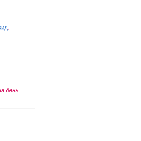
вид
,
на день