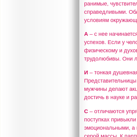
ранимые, чувствите
справедливыми. Об
условиям окружающ
А
– с нее начинаетс
успехов. Если у чел
физическому и духо
трудолюбивы. Они л
И
– тонкая душевная
Представительницы 
мужчины делают акц
достичь в науке и р
С
– отличаются упря
поступках привыкли
эмоциональными, а 
серой массы. К пар