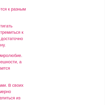
тся к разным
тигать
стремиться к
 достаточно
ну.
 миролюбие.
ешности, а
ается
ми. В своих
змерно
елиться из