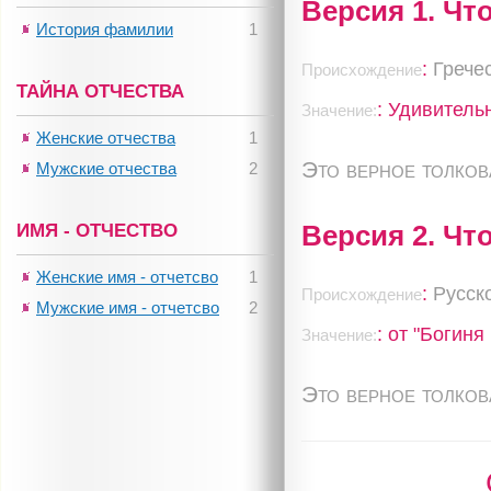
Версия 1. Чт
История фамилии
1
:
Грече
Происхождение
ТАЙНА ОТЧЕСТВА
: Удивитель
Значение:
Женские отчества
1
Это верное толко
Мужские отчества
2
ИМЯ - ОТЧЕСТВО
Версия 2. Чт
Женские имя - отчетсво
1
:
Русск
Происхождение
Мужские имя - отчетсво
2
: от "Богин
Значение:
Это верное толко