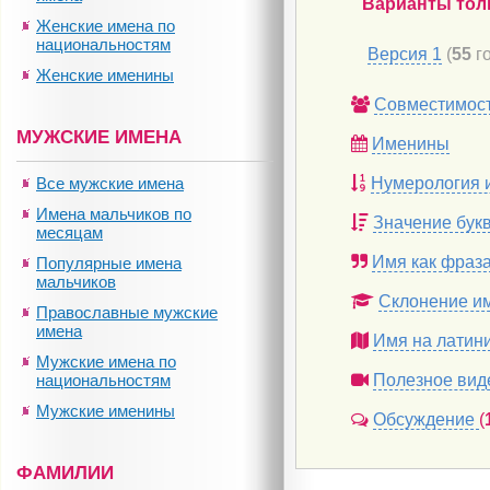
Варианты тол
Женские имена по
национальностям
Версия 1
(
55
го
Женские именины
Совместимос
МУЖСКИЕ ИМЕНА
Именины
Все мужские имена
Нумерология 
Имена мальчиков по
Значение бук
месяцам
Имя как фраз
Популярные имена
мальчиков
Склонение и
Православные мужские
имена
Имя на латин
Мужские имена по
национальностям
Полезное вид
Мужские именины
Обсуждение
(
ФАМИЛИИ