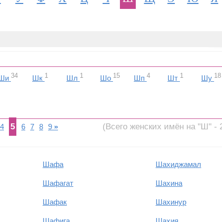
34
1
1
15
4
1
18
Ши
Шк
Шл
Шо
Шп
Шт
Шу
5
(Всего женских имён на "Ш" - 
4
6
7
8
9
»
Шафа
Шахиджамал
Шафагат
Шахина
Шафак
Шахинур
Шафига
Шахия