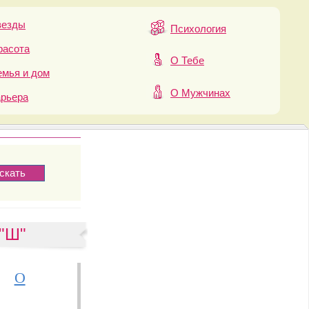
везды
Психология
расота
О Тебе
мья и дом
О Мужчинах
арьера
 "Ш"
О