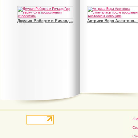
Джулия Робертс и Ричард...
Актриса Вера Алентова...
В деле о гибели Роба...
Рэдклифф и Фелтон снов
Зн
Со
Со