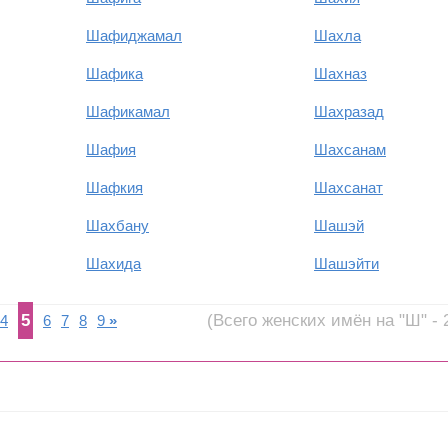
Шафиджамал
Шахла
Шафика
Шахназ
Шафикамал
Шахразад
Шафия
Шахсанам
Шафкия
Шахсанат
Шахбану
Шашэй
Шахида
Шашэйти
5
(Всего женских имён на "Ш" - 
4
6
7
8
9
»