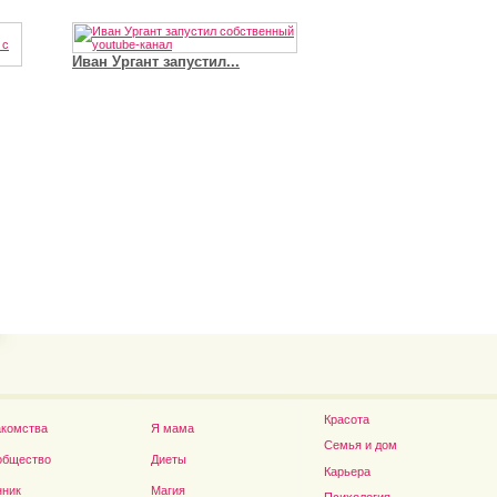
Иван Ургант запустил...
Владимир Путин сдел
Футболист Игорь Акинфеев...
а...
Красота
акомства
Я мама
Семья и дом
общество
Диеты
Карьера
нник
Магия