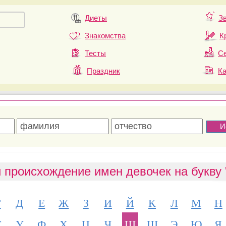
Диеты
З
Знакомства
К
Тесты
Се
Праздник
К
 происхождение имен девочек на букву
Г
Д
Е
Ж
З
И
Й
К
Л
М
Н
Т
У
Ф
Х
Ц
Ч
Ш
Щ
Э
Ю
Я