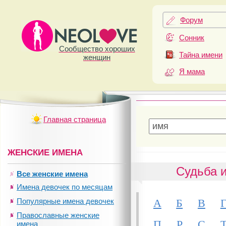
Форум
Сонник
Сообщество хороших
Тайна имени
женщин
Я мама
Главная страница
ЖЕНСКИЕ ИМЕНА
Судьба и
Все женские имена
Имена девочек по месяцам
А
Б
В
Популярные имена девочек
Православные женские
П
Р
С
имена