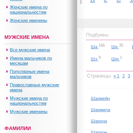
Женские имена по
национальностям
Женские именины
Подбуквы:
МУЖСКИЕ ИМЕНА
166
35
Ша
Ше
Все мужские имена
9
1
Имена мальчиков по
Шэ
Шю
месяцам
Популярные имена
Страницы:
«
1
2
3
мальчиков
Православные мужские
имена
Мужские имена по
Шармейн
национальностям
Шармила
Мужские именины
Шарона
ФАМИЛИИ
Шаррон