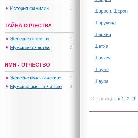
История фамилии
1
Шаррон, Шерон
Шарукина
ТАЙНА ОТЧЕСТВА
Шархия
Женские отчества
1
Шатха
Мужские отчества
2
Шаукия
ИМЯ - ОТЧЕСТВО
Шауле
Женские имя - отчетсво
1
Шаура
Мужские имя - отчетсво
2
Страницы:
«
1
2
3