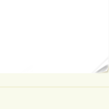
ал...