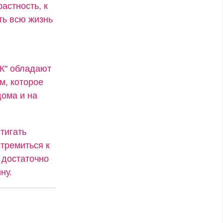
астность, к
ть всю жизнь
"К" обладают
м, которое
ома и на
тигать
стремиться к
 достаточно
ну.