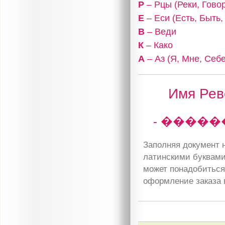
Р
– Рцы (Реки, Гово
Е
– Еси (Есть, Быть
В
– Веди
К
– Како
А
– Аз (Я, Мне, Себе
Имя Рев
- �����
Заполняя документ н
латинскими буквами
может понадобиться 
оформление заказа 