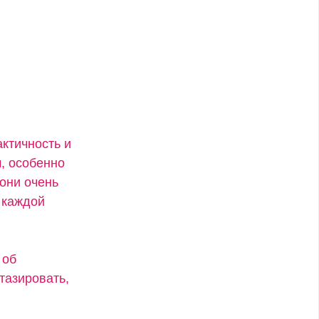
актичность и
, особенно
 они очень
 каждой
 об
тазировать,