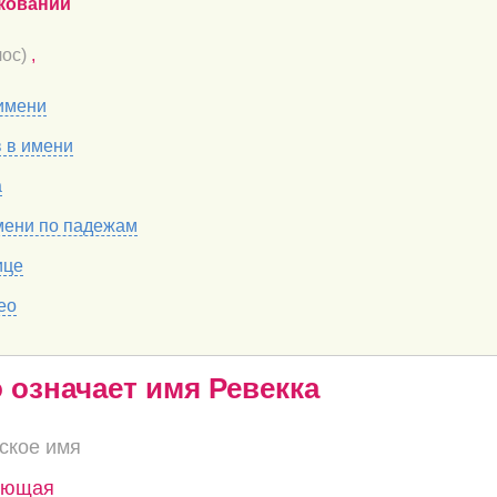
кований
ос)
,
имени
в в имени
а
мени по падежам
ице
ео
о означает имя Ревекка
ское имя
ающая