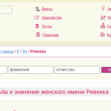
Диеты
З
Знакомства
К
Тесты
Се
Праздник
К
е имена
/
Р
/
Ре
/
Ревекка
ба и значение женского имени Ревекка