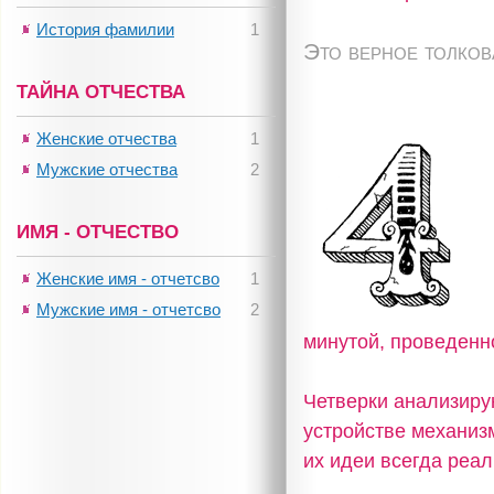
История фамилии
1
Это верное толко
ТАЙНА ОТЧЕСТВА
Женские отчества
1
Мужские отчества
2
ИМЯ - ОТЧЕСТВО
Женские имя - отчетсво
1
Мужские имя - отчетсво
2
минутой, проведенн
Четверки анализирую
устройстве механизм
их идеи всегда реа