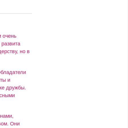
и очень
 развита
ерству, но в
Обладатели
ты и
же дружбы.
есными
енами,
вом. Они