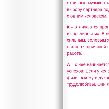
отличные музыканты,
выбору партнера по
с одним человеком.
К
– отличаются прон
выносливостью. В н
сильным, волевым х
является причиной 
работе.
А
– с нее начинаетс
успехов. Если у чел
физическому и духо
трудолюбивы. Они л