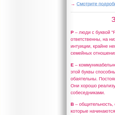
→
Смотрите подробн
З
Р
– люди с буквой 
ответственны, на н
интуиции, крайне не
семейных отношения
Е
– коммуникабельно
этой буквы способн
обаятельны. Постоя
Они хорошо реализу
собеседниками.
В
– общительность, 
которые начинаются