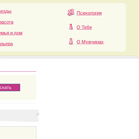
везды
Психология
расота
О Тебе
мья и дом
О Мужчинах
арьера