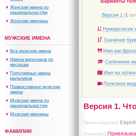
Варианты тол
Женские имена по
национальностям
Версия 1
(
1
гол
Женские именины
Нумерология 
МУЖСКИЕ ИМЕНА
Значение бук
Все мужские имена
Имя как фраз
Имена мальчиков по
Склонение и
месяцам
Имя на латин
Популярные имена
мальчиков
Полезное вид
Православные мужские
имена
Мужские имена по
Версия 1. Чт
национальностям
Мужские именины
:
Еврей
Происхождение
ФАМИЛИИ
: Привязыв
Значение: