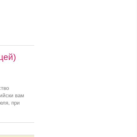
цей)
ство
ийски вам
еля, при