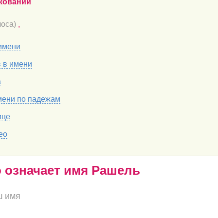
кований
оса)
,
имени
в в имени
а
мени по падежам
ице
ео
о означает имя Рашель
ш имя