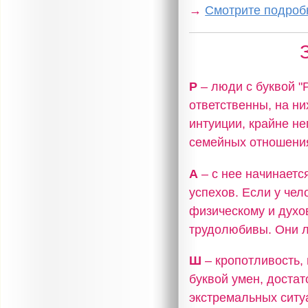
→
Смотрите подробн
Р
– люди с буквой 
ответственны, на н
интуиции, крайне не
семейных отношения
А
– с нее начинаетс
успехов. Если у чел
физическому и духо
трудолюбивы. Они л
Ш
– кропотливость,
буквой умен, достат
экстремальных ситу