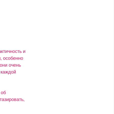
актичность и
, особенно
 они очень
 каждой
 об
тазировать,