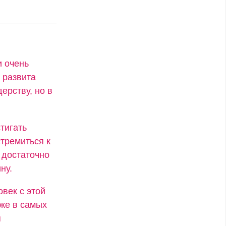
и очень
 развита
ерству, но в
тигать
стремиться к
 достаточно
ну.
век с этой
аже в самых
я