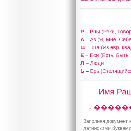
Р
– Рцы (Реки, Гово
А
– Аз (Я, Мне, Себе
Ш
– Ша (Из евр. ква
Е
– Еси (Есть, Быть
Л
– Люди
Ь
– Ерь (Стелящийся
Имя Раш
- �����
Заполняя документ н
латинскими буквами