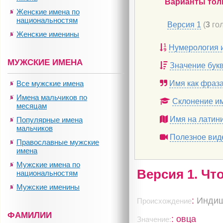
Варианты тол
Женские имена по
национальностям
Версия 1
(
3
гол
Женские именины
Нумерология 
МУЖСКИЕ ИМЕНА
Значение бук
Все мужские имена
Имя как фраз
Имена мальчиков по
Склонение и
месяцам
Имя на латин
Популярные имена
мальчиков
Полезное вид
Православные мужские
имена
Мужские имена по
Версия 1. Чт
национальностям
Мужские именины
:
Инди
Происхождение
ФАМИЛИИ
: овца
Значение: