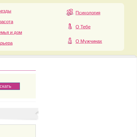
везды
Психология
расота
О Тебе
мья и дом
О Мужчинах
арьера