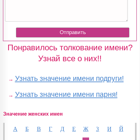
Понравилось толкование имени?
Узнай все о них!!
Узнать значение имени подруги!
→
Узнать значение имени парня!
→
Значение женских имен
А
Б
В
Г
Д
Е
Ж
З
И
Й