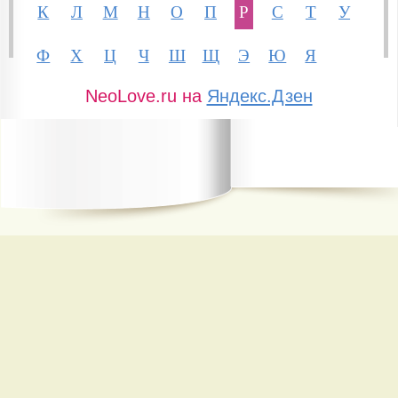
К
Л
М
Н
О
П
Р
С
Т
У
Ф
Х
Ц
Ч
Ш
Щ
Э
Ю
Я
NeoLove.ru на
Яндекс.Дзен