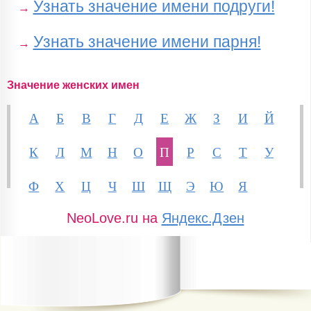
Узнать значение имени подруги!
→
Узнать значение имени парня!
→
Значение женских имен
А
Б
В
Г
Д
Е
Ж
З
И
Й
К
Л
М
Н
О
П
Р
С
Т
У
Ф
Х
Ц
Ч
Ш
Щ
Э
Ю
Я
NeoLove.ru на
Яндекс.Дзен