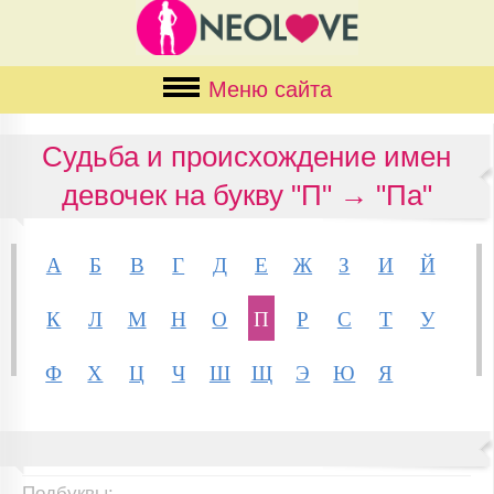
Меню сайта
Судьба и происхождение имен
девочек на букву "П" → "Па"
А
Б
В
Г
Д
Е
Ж
З
И
Й
К
Л
М
Н
О
П
Р
С
Т
У
Ф
Х
Ц
Ч
Ш
Щ
Э
Ю
Я
Подбуквы: