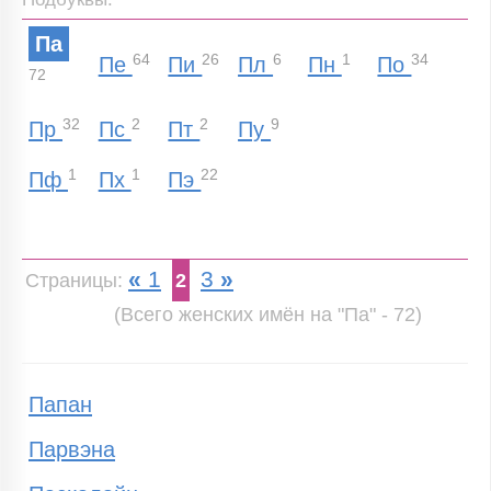
Па
64
26
6
1
34
Пе
Пи
Пл
Пн
По
72
32
2
2
9
Пр
Пс
Пт
Пу
1
1
22
Пф
Пх
Пэ
«
1
3
»
Страницы:
2
(Всего женских имён на "Па" - 72)
Папан
Парвэна