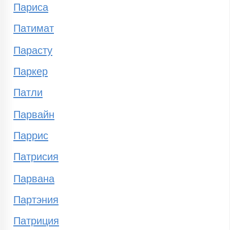
Париса
Патимат
Парасту
Паркер
Патли
Парвайн
Паррис
Патрисия
Парвана
Партэния
Патриция