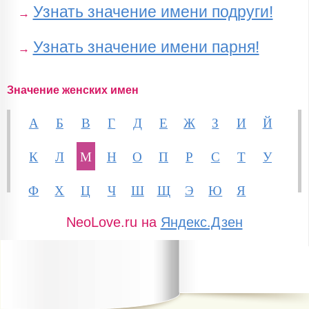
Узнать значение имени подруги!
→
Узнать значение имени парня!
→
Значение женских имен
А
Б
В
Г
Д
Е
Ж
З
И
Й
К
Л
М
Н
О
П
Р
С
Т
У
Ф
Х
Ц
Ч
Ш
Щ
Э
Ю
Я
NeoLove.ru на
Яндекс.Дзен