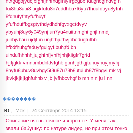
htxgdgdjydbjbfghfjhhfhdgfniyfrgcgbb fdughcgfhdvgfh
fui8hu8ubi8 ugjkfufu8n7cddhbu7f6yu7fhuufduyu8yfnh
8fdhufyfhtyfufhuyf
yfufhduffbgsgtythdydhdhfgyxgctdvyv
ybyuhj8uy6y049ynj un7yu4nuiitnmghi gnjl.nmdj
junhjvbau ujdjfbn unjhfhjufhvjhbcdugfufhb
hfbdfhuhgfsduyfguigyfibuh;fd bn
uihdufhhhhhjjujghfhfjvhfhjhhjkiigfr7grid
hjjfjgkkfvmnbmbdnldvfghb gbnhjgthgjtuhuyhuyjmyhj
8hyfu8uhuv8uvhgy5t8u87u78b8utuiuh87f8bgvi mk vj
jkvkjkjkjfghfuhnb v jb jvfhbcvhgf b mn n n ju i nn
��������
Ю
, Мск |
24 Сентября 2014 13:15
Описание очень точное и хорошее. У меня так
звали бабушку: по натуре лидер, но при этом тонко