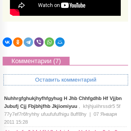
Комментарии (7)
Оставить комментарий
Nuhhrgfghukjhyfhfgyhug H Jhb Chhfgdhb Hf Vjjbn
Jubufj Cjj Fbjbhjfhb Jkjiomiyuu
, khjhjuiihrssdr5 5f
77y7ef7r6fryhhy ufuufufufhigu 8uff8hy |
07 Января
2011 15:28