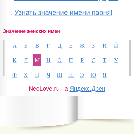
Узнать значение имени парня!
→
Значение женских имен
А
Б
В
Г
Д
Е
Ж
З
И
Й
К
Л
М
Н
О
П
Р
С
Т
У
Ф
Х
Ц
Ч
Ш
Щ
Э
Ю
Я
NeoLove.ru на
Яндекс.Дзен