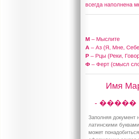
всегда наполнена м
М
– Мыслите
А
– Аз (Я, Мне, Себе
Р
– Рцы (Реки, Гово
Ф
– Ферт (смысл сло
Имя Мар
- �����
Заполняя документ н
латинскими буквами
может понадобиться 