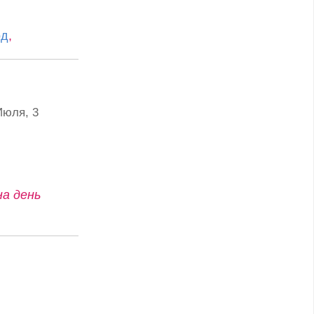
рд
,
Июля, 3
на день