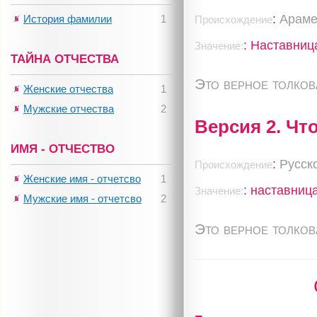
:
Араме
История фамилии
1
Происхождение
: Наставниц
Значение:
ТАЙНА ОТЧЕСТВА
Это верное толко
Женские отчества
1
Мужские отчества
2
Версия 2. Чт
ИМЯ - ОТЧЕСТВО
:
Русск
Происхождение
Женские имя - отчетсво
1
: наставниц
Значение:
Мужские имя - отчетсво
2
Это верное толко