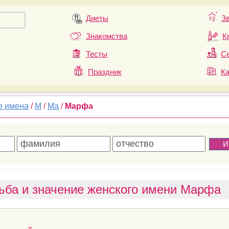
Диеты
З
Знакомства
К
Тесты
Се
Праздник
К
е имена
/
М
/
Ма
/
Марфа
ьба и значение женского имени Марфа