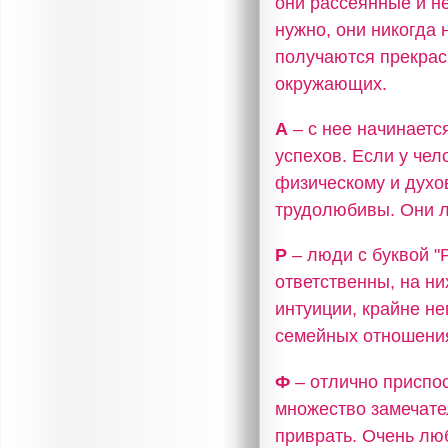
они рассеянные и не
нужно, они никогда 
получаются прекрас
окружающих.
А
– с нее начинаетс
успехов. Если у чел
физическому и духо
трудолюбивы. Они л
Р
– люди с буквой 
ответственны, на н
интуиции, крайне не
семейных отношения
Ф
– отлично приспо
множество замечате
приврать. Очень люб