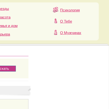
везды
Психология
расота
О Тебе
мья и дом
О Мужчинах
арьера