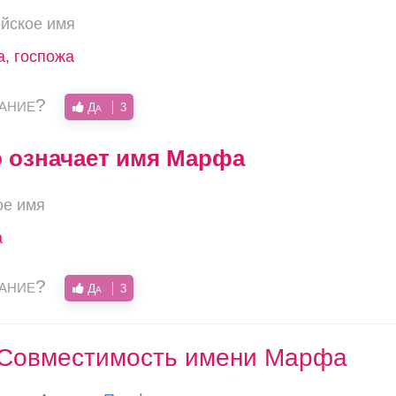
йское имя
а, госпожа
вание?
Да
3
о означает имя Марфа
ое имя
а
вание?
Да
3
Совместимость имени Марфа