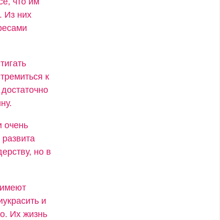
се, что им
. Из них
ресами
тигать
стремиться к
 достаточно
ну.
и очень
 развита
ерству, но в
 имеют
иукрасить и
о. Их жизнь