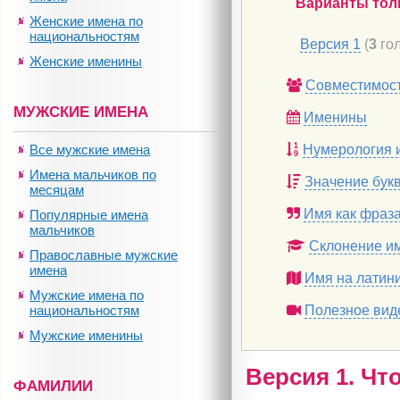
Варианты тол
Женские имена по
национальностям
Версия 1
(
3
гол
Женские именины
Совместимос
МУЖСКИЕ ИМЕНА
Именины
Все мужские имена
Нумерология 
Имена мальчиков по
Значение бук
месяцам
Имя как фраз
Популярные имена
мальчиков
Склонение и
Православные мужские
имена
Имя на латин
Мужские имена по
национальностям
Полезное вид
Мужские именины
Версия 1. Чт
ФАМИЛИИ