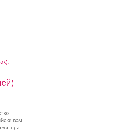
ок);
цей)
ство
ийски вам
еля, при