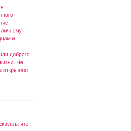
ся
нного
ение
 личному
дцам и
ашли доброго
жизни. Не
а открывает
сказать, что