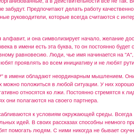
организованные, а в действительности все не так. В
не забудут. Предпочитают делать работу качественно
ные руководители, которые всегда считаются с инте
я алфавит, и она символизирует начало, желание дос
овека в имени есть эта буква, то он постоянно будет 
вному равновесию. Люди, чье имя начинается на "А",
юбят проявлять во всем инициативу и не любят рути
"Р" в имени обладают неординарным мышлением. Он
их можно положиться в любой ситуации. У них хорошо
гативно относятся ко лжи. Постоянно стремятся к лид
х они полагаются на своего партнера.
сабливаются к условиям окружающей среды. Всегда
льных идей. В своих рассказах способны немного пр
ят помогать людям. С ними никогда не бывает скучн