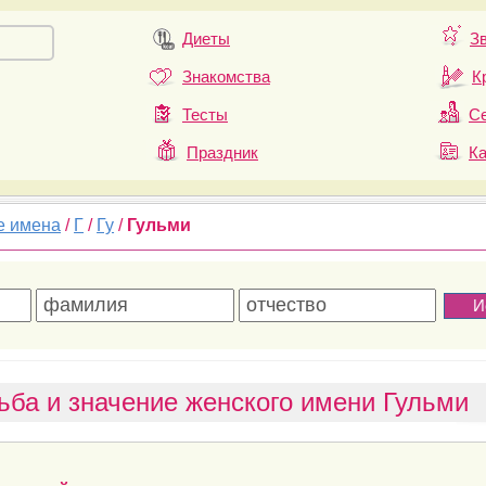
Диеты
З
Знакомства
К
Тесты
Се
Праздник
К
е имена
/
Г
/
Гу
/
Гульми
ьба и значение женского имени Гульми