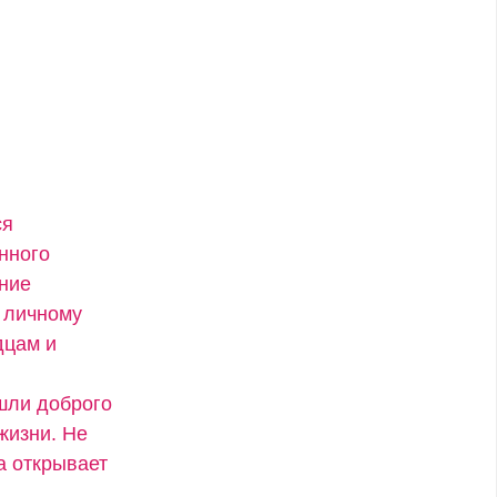
ся
нного
ение
 личному
дцам и
ашли доброго
жизни. Не
а открывает