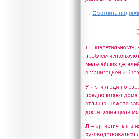
→
Смотрите подробн
Г
– щепетильность, 
проблем используют
мельчайших деталей
организацией и бре
У
– эти люди по сво
предпочитают домаш
отлично. Тяжело за
достижения цели мог
Л
– артистичные и и
руководствоваться 