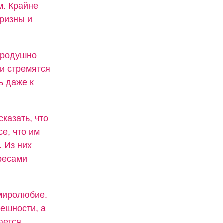
м. Крайне
ризны и
бродушно
и стремятся
ь даже к
сказать, что
се, что им
. Из них
ресами
 миролюбие.
ешности, а
ается