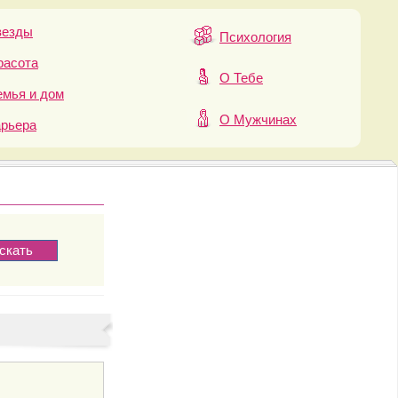
везды
Психология
расота
О Тебе
мья и дом
О Мужчинах
арьера