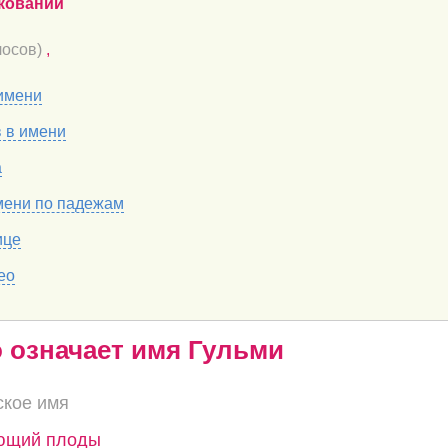
кований
осов)
,
имени
в в имени
а
мени по падежам
ице
ео
о означает имя Гульми
ское имя
ающий плоды