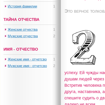
История фамилии
1
Это верное толко
ТАЙНА ОТЧЕСТВА
Женские отчества
1
Мужские отчества
2
ИМЯ - ОТЧЕСТВО
Женские имя - отчетсво
1
Мужские имя - отчетсво
2
успеху. Ей чужды на
душам людей через 
Встретив человека п
друга, наставника, 
спешите судить о дв
далеко не всем.