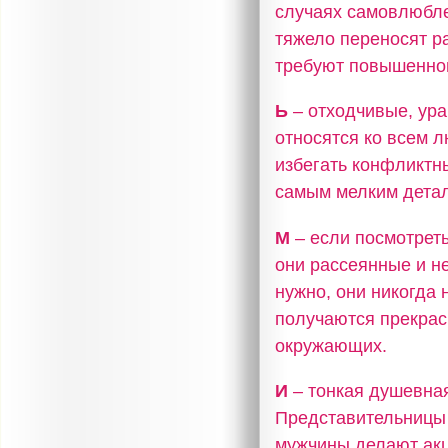
случаях самовлюбле
тяжело переносят р
требуют повышенног
Ь
– отходчивые, ур
относятся ко всем 
избегать конфликтн
самым мелким дета
М
– если посмотреть
они рассеянные и не
нужно, они никогда 
получаются прекрас
окружающих.
И
– тонкая душевная
Представительницы 
мужчины делают акц