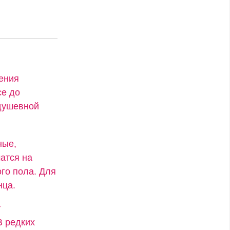
ения
се до
 душевной
ные,
атся на
го пола. Для
нца.
т
В редких