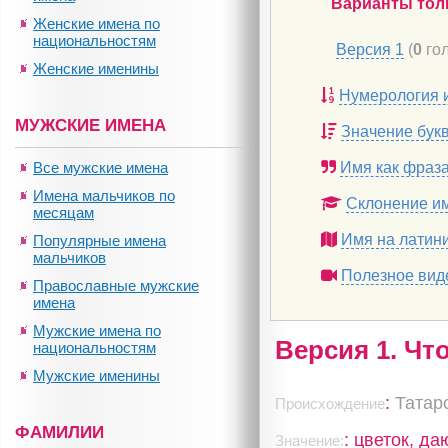
Варианты тол
Женские имена по
национальностям
Версия 1
(
0
гол
Женские именины
Нумерология 
МУЖСКИЕ ИМЕНА
Значение бук
Все мужские имена
Имя как фраз
Имена мальчиков по
Склонение и
месяцам
Имя на латин
Популярные имена
мальчиков
Полезное вид
Православные мужские
имена
Мужские имена по
Версия 1. Чт
национальностям
Мужские именины
:
Татар
Происхождение
ФАМИЛИИ
: цветок, д
Значение: