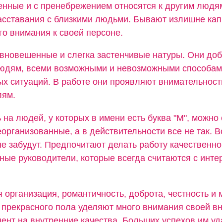
нные и с пренебрежением относятся к другим людя
асставания с близкими людьми. Бывают излишне кап
о внимания к своей персоне.
авновешенные и слегка застенчивые натуры. Они до
людям, всеми возможными и невозможными способам
ых ситуаций. В работе они проявляют внимательност
лям.
 на людей, у которых в имени есть буква "М", можно 
организованные, а в действительности все не так. В
не забудут. Предпочитают делать работу качественно
ные руководители, которые всегда считаются с инте
 организация, романтичность, доброта, честность и
прекрасного пола уделяют много внимания своей вн
ент на внутренние качества. Больших успехов им уд