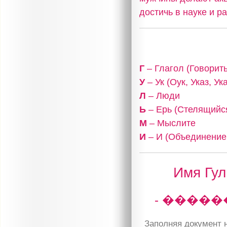
достичь в науке и р
Г
– Глагол (Говорить
У
– Ук (Оук, Указ, У
Л
– Люди
Ь
– Ерь (Стелящийся
М
– Мыслите
И
– И (Объединение,
Имя Гул
- �����
Заполняя документ н