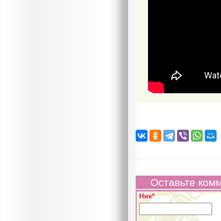
Оставьте ком
Ник*