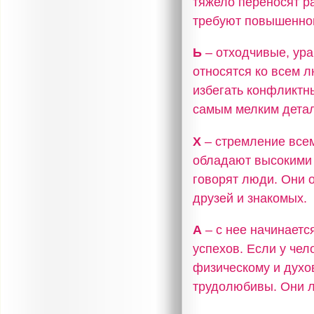
тяжело переносят р
требуют повышенног
Ь
– отходчивые, ур
относятся ко всем 
избегать конфликтн
самым мелким дета
Х
– стремление всем
обладают высокими 
говорят люди. Они 
друзей и знакомых.
А
– с нее начинаетс
успехов. Если у чел
физическому и духо
трудолюбивы. Они л