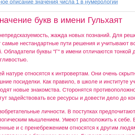
ое описание значения числа 1 в нумерологии
начение букв в имени Гульхаят
непредсказуемость, жажда новых познаний. Для реш
 самые нестандартные пути решения и учитывают в
. Обладатели буквы "Г" в имени отличаются тонкой
згливостью.
ей натуре относятся к интровертам. Они очень скрыт
ние посиделки. Как правило, в школе и институте уч
водят новые знакомства. Сторонятся противоположно
ут задействовать все ресурсы и довести дело до ко
зобретательные личности. В поступках предпочитаю
логическим мышлением. Умеют расположить к себе. 
нные и с пренебрежением относятся к другим людя