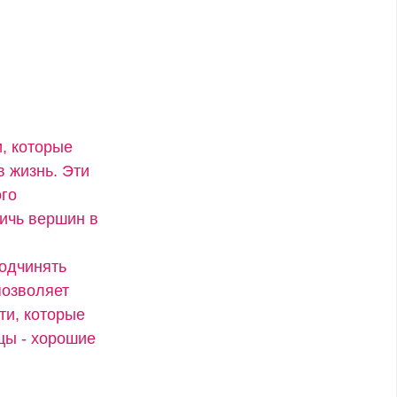
, которые
в жизнь. Эти
ого
тичь вершин в
подчинять
позволяет
ти, которые
цы - хорошие