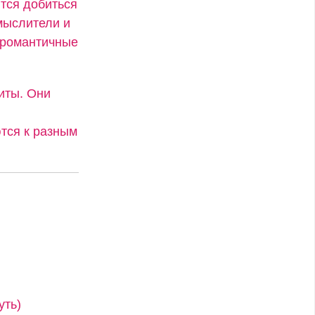
ятся добиться
мыслители и
и романтичные
иты. Они
тся к разным
уть)