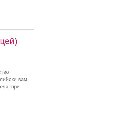
цей)
ство
глийски вам
еля, при