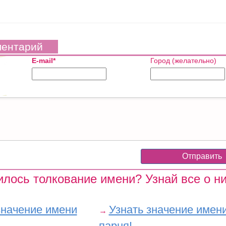
ментарий
E-mail*
Город (желательно)
лось толкование имени? Узнай все о ни
значение имени
Узнать значение имен
→
парня!