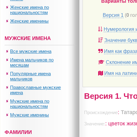
Варианты тол
Женские имена по
национальностям
Версия 1
(
0
гол
Женские именины
Нумерология 
МУЖСКИЕ ИМЕНА
Значение бук
Все мужские имена
Имя как фраз
Имена мальчиков по
Склонение и
месяцам
Имя на латин
Популярные имена
мальчиков
Православные мужские
имена
Версия 1. Чт
Мужские имена по
национальностям
:
Татар
Происхождение
Мужские именины
: цветок жиз
Значение:
ФАМИЛИИ