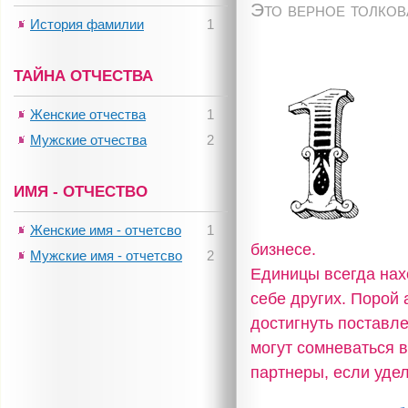
Это верное толко
История фамилии
1
ТАЙНА ОТЧЕСТВА
Женские отчества
1
Мужские отчества
2
ИМЯ - ОТЧЕСТВО
Женские имя - отчетсво
1
бизнесе.
Мужские имя - отчетсво
2
Единицы всегда нах
себе других. Порой 
достигнуть поставл
могут сомневаться 
партнеры, если уде