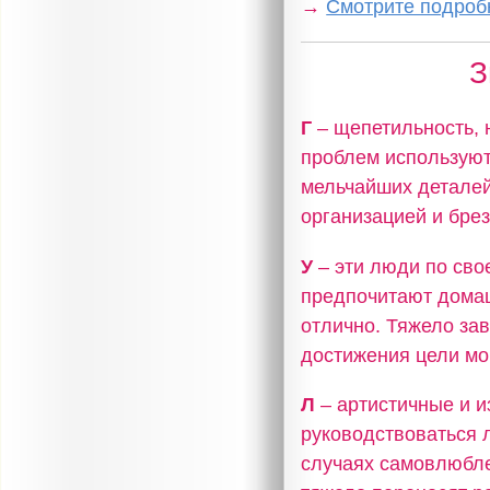
→
Смотрите подробн
З
Г
– щепетильность, 
проблем используют
мельчайших деталей
организацией и бре
У
– эти люди по сво
предпочитают домаш
отлично. Тяжело за
достижения цели мог
Л
– артистичные и и
руководствоваться 
случаях самовлюбле