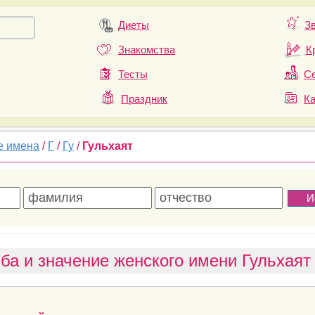
Диеты
З
Знакомства
К
Тесты
Се
Праздник
К
е имена
/
Г
/
Гу
/
Гульхаят
ба и значение женского имени Гульхаят