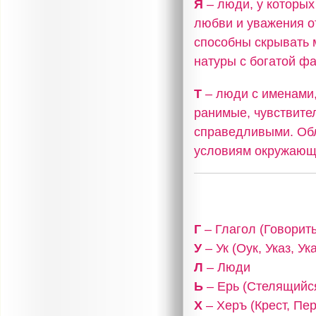
Я
– люди, у которых 
любви и уважения о
способны скрывать 
натуры с богатой фа
Т
– люди с именами,
ранимые, чувствите
справедливыми. Об
условиям окружающ
Г
– Глагол (Говорить
У
– Ук (Оук, Указ, У
Л
– Люди
Ь
– Ерь (Стелящийся
Х
– Херъ (Крест, Пе