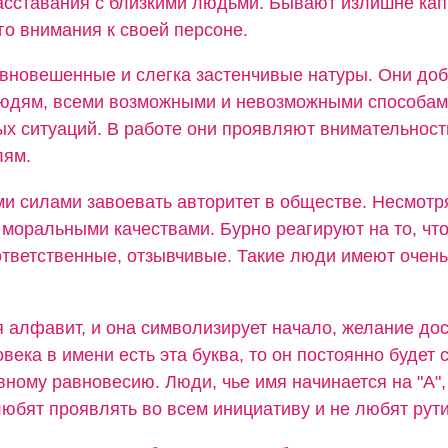
асставания с близкими людьми. Бывают излишне кап
о внимания к своей персоне.
авновешенные и слегка застенчивые натуры. Они до
людям, всеми возможными и невозможными способам
ых ситуаций. В работе они проявляют внимательност
лям.
и силами завоевать авторитет в обществе. Несмотря
моральными качествами. Бурно реагируют на то, что
ответственные, отзывчивые. Такие люди имеют очень
я алфавит, и она символизирует начало, желание дос
овека в имени есть эта буква, то он постоянно будет 
вному равновесию. Люди, чье имя начинается на "А",
юбят проявлять во всем инициативу и не любят рути