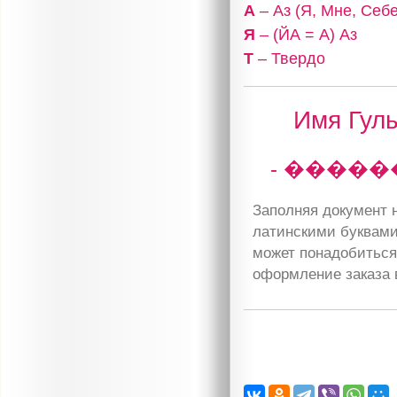
А
– Аз (Я, Мне, Себе
Я
– (ЙА = А) Аз
Т
– Твердо
Имя Гуль
- ����
Заполняя документ н
латинскими буквами
может понадобиться 
оформление заказа 