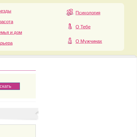
везды
Психология
расота
О Тебе
мья и дом
О Мужчинах
арьера