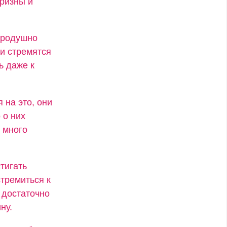
ризны и
бродушно
и стремятся
ь даже к
 на это, они
 о них
 много
тигать
стремиться к
 достаточно
ну.