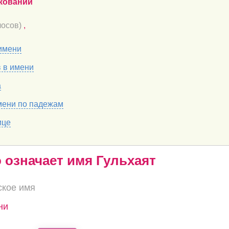
кований
осов)
,
имени
в в имени
а
мени по падежам
ице
о означает имя Гульхаят
ское имя
ни