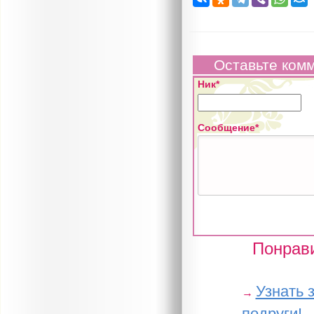
Оставьте ком
Ник*
Сообщение*
Понрави
Узнать 
→
подруги!