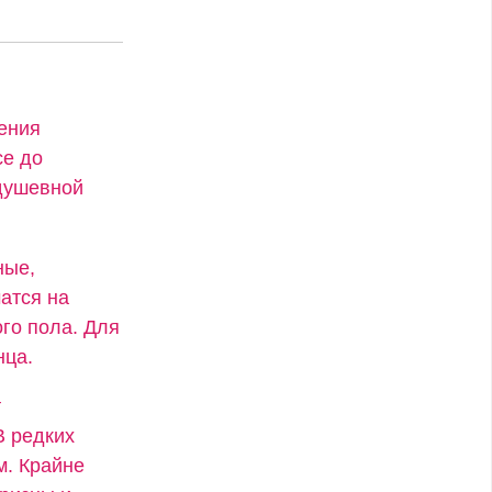
ения
се до
 душевной
ные,
атся на
го пола. Для
нца.
т
В редких
м. Крайне