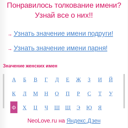
Понравилось толкование имени?
Узнай все о них!!
Узнать значение имени подруги!
→
Узнать значение имени парня!
→
Значение женских имен
А
Б
В
Г
Д
Е
Ж
З
И
Й
К
Л
М
Н
О
П
Р
С
Т
У
Ф
Х
Ц
Ч
Ш
Щ
Э
Ю
Я
NeoLove.ru на
Яндекс.Дзен