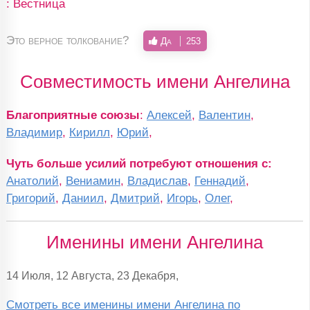
: Вестница
Это верное толкование?
Да
253
Совместимость имени Ангелина
Благоприятные союзы
:
Алексей
,
Валентин
,
Владимир
,
Кирилл
,
Юрий
,
Чуть больше усилий потребуют отношения с:
Анатолий
,
Вениамин
,
Владислав
,
Геннадий
,
Григорий
,
Даниил
,
Дмитрий
,
Игорь
,
Олег
,
Именины имени Ангелина
14 Июля, 12 Августа, 23 Декабря,
Смотреть все именины имени Ангелина по